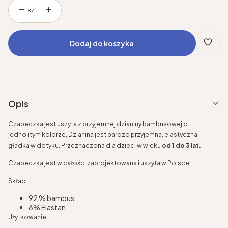
szt.
Dodaj do koszyka
Opis
Czapeczka jest uszyta z przyjemnej dzianiny bambusowej o
jednolitym kolorze. Dzianina jest bardzo przyjemna, elastyczna i
gładka w dotyku. Przeznaczona dla dzieci w wieku
od 1 do 3 lat.
Czapeczka jest w całości zaprojektowana i uszyta w Polsce.
Skład:
92 % bambus
8% Elastan
Użytkowanie: