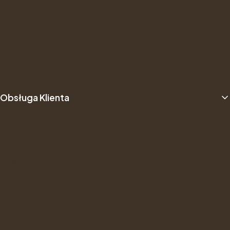
Promocja Jesien -20% i prezenty
Regulamin Programu Lojalnościowego
Ustawienia plików cookies
Regulamin
Obsługa Klienta
O nas
Opinie Trustmate
Newsletter
Kontakt
Gwarancje i zwroty
Formularz Zwrotu