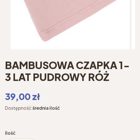
BAMBUSOWA CZAPKA 1-
3 LAT PUDROWY RÓŻ
Cena
39,00 zł
Dostępność:
średnia ilość
Ilość