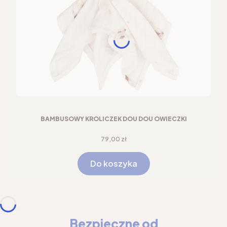
BAMBUSOWY KRÓLICZEK DOU DOU OWIECZKI
Cena
79,00 zł
Do koszyka
Bezpieczne od