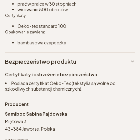
prać w pralce w 30 stopniach
wirowanie 800 obrotów
Certyfikaty:
Oeko-tex standard 100
Opakowanie zawiera:
bambusowa czapeczka
Bezpieczeństwo produktu
Certyfikaty i ostrzeżenie bezpieczeństwa
Posiada certyfikat Oeko-Tex (tekstylia są wolne od
szkodliwych substancji chemicznych).
Producent
Samiboo Sabina Pajdowska
Miętowa 3
43-384 Jaworze, Polska