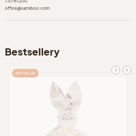
731761200
office@samiboo.com
Bestsellery
BESTSELLER