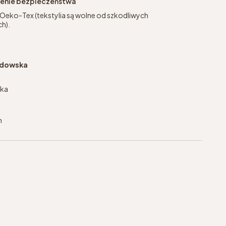
eżenie bezpieczeństwa
 Oeko-Tex (tekstylia są wolne od szkodliwych
h).
jdowska
ska
m