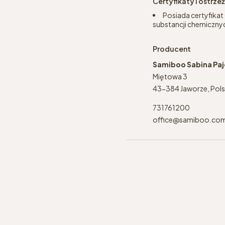
Certyfikaty i ostrz
Posiada certyfikat
substancji chemicznyc
Producent
Samiboo Sabina Pa
Miętowa 3
43-384 Jaworze, Pol
731761200
office@samiboo.co