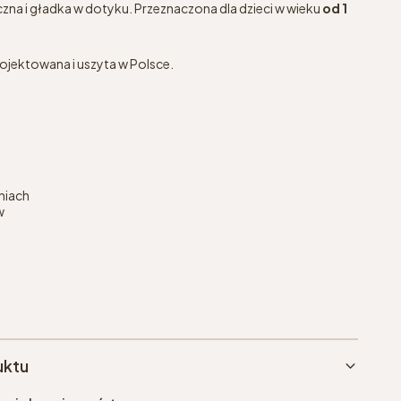
czna i gładka w dotyku. Przeznaczona dla dzieci w wieku
od 1
ojektowana i uszyta w Polsce.
niach
w
uktu