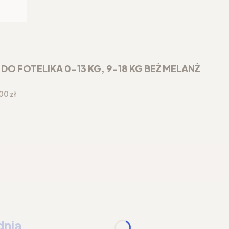
 FOTELIKA 0-13 KG, 9-18 KG BEŻ MELANŻ
a
00 zł
dnia