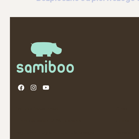
Linki w stopce
Polityka Prywatności
O nas
Promocja Jesien -20% i prezenty
Opinie Tru
Regulamin Programu Lojalnościowego
Newsletter