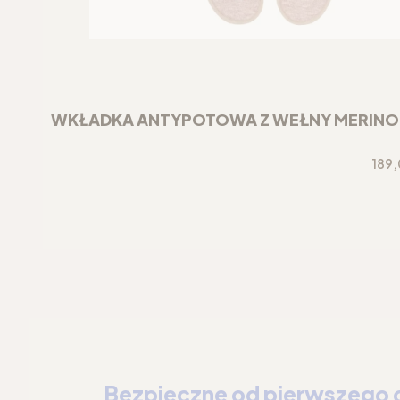
WKŁADKA ANTYPOTOWA Z WEŁNY MERINO DO
Cen
189,
Bezpieczne od pierwszego 