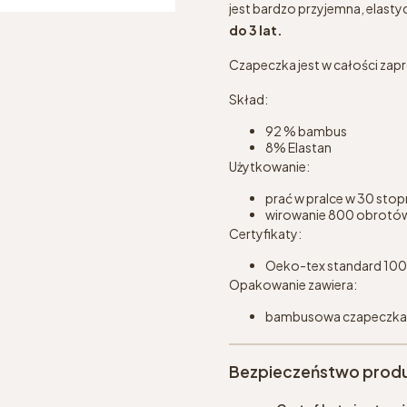
jest bardzo przyjemna, elasty
do 3 lat.
Czapeczka jest w całości zapr
Skład:
92 % bambus
8% Elastan
Użytkowanie:
prać w pralce w 30 stop
wirowanie 800 obrotó
Certyfikaty:
Oeko-tex standard 100
Opakowanie zawiera:
bambusowa czapeczka
Bezpieczeństwo prod