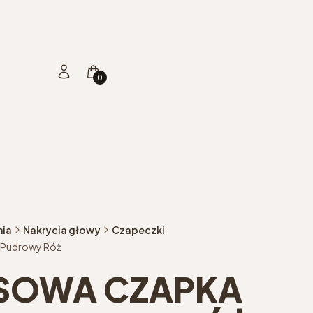
Produkty w koszyku: 0. Zobacz szczegóły
Zaloguj się
Koszyk
nia
Nakrycia głowy
Czapeczki
 Pudrowy Róż
SOWA CZAPKA