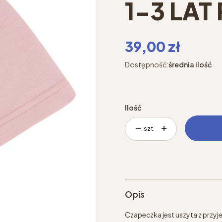
1-3 LA
Cena
39,00 zł
Dostępność:
średnia ilość
Ilość
szt.
Opis
Czapeczka jest uszyta z przyj