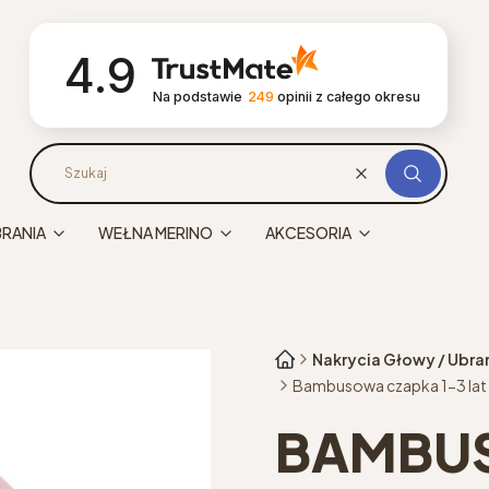
4.9
Na podstawie
249
opinii
z całego okresu
Wyczyść
Szukaj
BRANIA
WEŁNA MERINO
AKCESORIA
Nakrycia Głowy / Ubra
Bambusowa czapka 1-3 lat
BAMBU