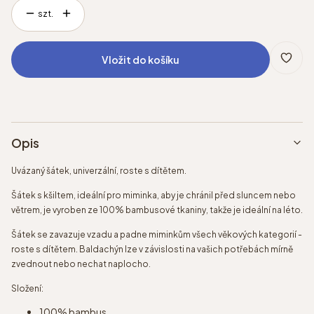
szt.
Vložit do košíku
Opis
Uvázaný šátek, univerzální, roste s dítětem.
Šátek s kšiltem, ideální pro miminka, aby je chránil před sluncem nebo
větrem, je vyroben ze 100% bambusové tkaniny, takže je ideální na léto.
Šátek se zavazuje vzadu a padne miminkům všech věkových kategorií -
roste s dítětem. Baldachýn lze v závislosti na vašich potřebách mírně
zvednout nebo nechat naplocho.
Složení:
100% bambus