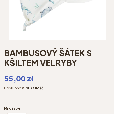
BAMBUSOVÝ ŠÁTEK S
KŠILTEM VELRYBY
Cena
55,00 zł
Dostupnost:
duża ilość
Množství