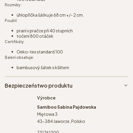
Rozměry :
úhlopříčka šátku je 68 cm +/- 2 cm.
Použití:
praní v pračce při 40 stupních
točení 800 otáček
Certifikáty:
Oeko-tex standard 100
Balení obsahuje:
bambusový šátek s kšiltem
Bezpieczeństwo produktu
Výrobce
Samiboo Sabina Pajdowska
Miętowa 3
43-384 Jaworze, Polsko
731761200