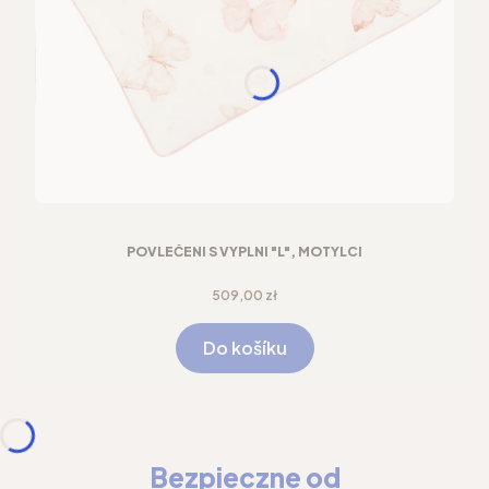
POVLEČENÍ S VÝPLNÍ "L", MOTÝLCI
Cena
509,00 zł
Do košíku
Bezpieczne od