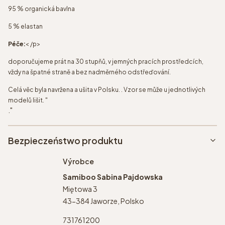
95 % organická bavlna
5 % elastan
Péče:
< /p>
doporučujeme prát na 30 stupňů, v jemných pracích prostředcích,
vždy na špatné straně a bez nadměrného odstřeďování.
Celá věc byla navržena a ušita v Polsku. . Vzor se může u jednotlivých
modelů lišit. "
."
Bezpieczeństwo produktu
Výrobce
Samiboo Sabina Pajdowska
Miętowa 3
43-384 Jaworze, Polsko
731761200