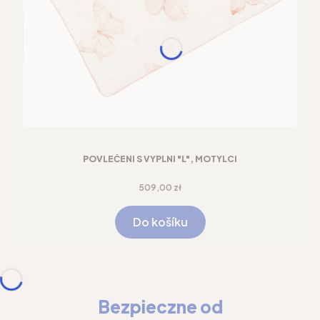
POVLEČENÍ S VÝPLNÍ "L", MOTÝLCI
Cena
509,00 zł
Do košíku
Bezpieczne od