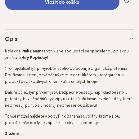
Vložit do košíku
Opis
Kolekce
Pink Bananas
vznikla ve spolupráci se spřátelenou polskou
značkou
Hey PopinJay!
" To nejdůležitější při výrobě našeho oblečení je organická pletenina
Používáme jeden , osvědčený zdroj s certifikátem, který garantuje
produkt bez škodlivých chemikálií a umělých hnojiv.
Dalším důležitým prvkem jsou bezpečné přísady, například bez niklu.
patentky, bavlněné šňůrky a zipy u kotníků přidáváme volné střihy, které
neomezují pohyb a umožňují neomezenou zábavu!
To vše možná najdete v body Pink Bananas s volány. kromě zipu,
protože naše body se zapíná klasicky - na patentky.
Složení: