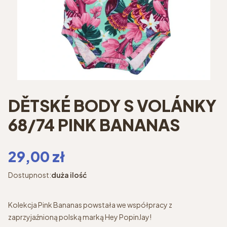
DĚTSKÉ BODY S VOLÁNKY
68/74 PINK BANANAS
Cena
29,00 zł
Dostupnost:
duża ilość
Kolekcja
Pink Bananas
powstała we współpracy z
zaprzyjaźnioną polską marką
Hey PopinJay!