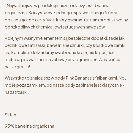
" Najważniejsza w produkcji naszej odzieży jest dzianina
organiczna. Korzystamy z jednego, sprawdzonego źródła,
posiadającego certyfikat, który gwarantuje nam produkt wolny
od szkodliwych chemikaliów i sztucznych nawozów.
Kolejnym ważnym elementem są bezpieczne dodatki, takie jak
bezniklowe zatrzaski, bawełniane sznurki, czy kostkowe zamki.
Do kompletu dokładamy swobodne kroje, nie krępujące
ruchów, pozwalające na zabawę bez ograniczeń. A na końcu -
nasze grafiki!
Wszystko to znajdziesz w body Pink Bananas z falbankami. No,
może poza zamkiem, bo nasze body zapinane jest klasycznie -
na zatrzaski.
Skład:
95% bawełna organiczna