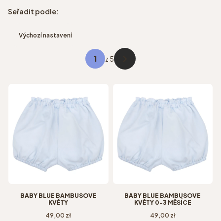
Seznam produktů
Seřadit podle:
Výchozí nastavení
z 5
Další produkty
BABY BLUE BAMBUSOVÉ
BABY BLUE BAMBUSOVÉ
KVĚTY
KVĚTY 0-3 MĚSÍCE
Cena
Cena
49,00 zł
49,00 zł