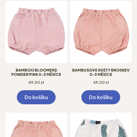
BAMBOO BLOOMERS
BAMBUSOVÉ KVĚTY BROSKEV
POWDER PINK 0-3 MĚSÍCE
0-3 MĚSÍCE
Cena
Cena
49,00 zł
49,00 zł
Do košíku
Do košíku