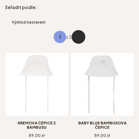
Seznam produktů
Seřadit podle:
Výchozí nastavení
z 3
Další produkty
KRÉMOVÁ ČEPICE Z
BABY BLUE BAMBUSOVÁ
BAMBUSU
ČEPICE
Cena
Cena
89,00 zł
89,00 zł