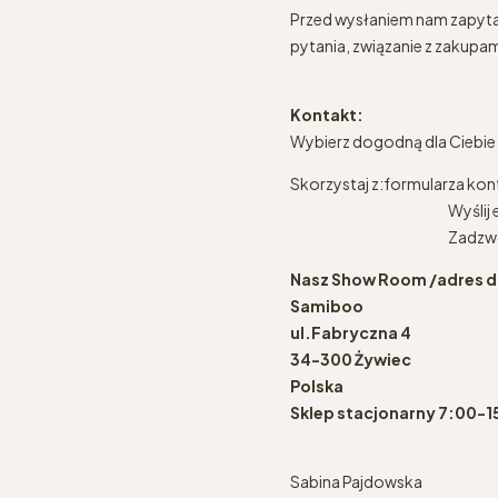
Przed wysłaniem nam zapytan
pytania, związanie z zakupa
Kontakt:
Wybierz dogodną dla Ciebi
Skorzystaj z:formularza k
Wyślij e-ma
Zadzwoń
Nasz Show Room /adres d
Samiboo
ul.Fabryczna 4
34-300 Żywiec
Polska
Sklep stacjonarny 7:00-
Sabina Pajdowska