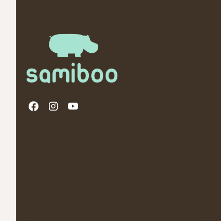
Linki w stopce
Polityka Prywatności
O nas
Promocja Jesien -20% i prezenty
Opinie Tru
Regulamin Programu Lojalnościowego
Newsletter
Ustawienia plików cookies
Kontakt
Regulamin
Gwarancje 