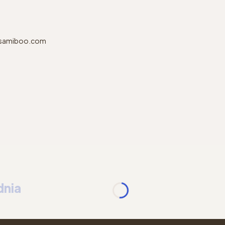
@samiboo.com
dnia