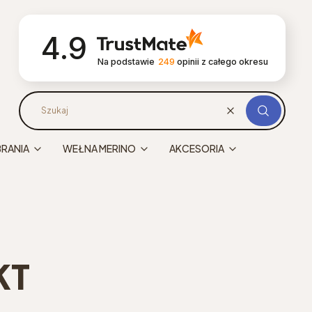
4.9
Na podstawie
249
opinii
z całego okresu
Wyczyść
Szukaj
BRANIA
WEŁNA MERINO
AKCESORIA
KT