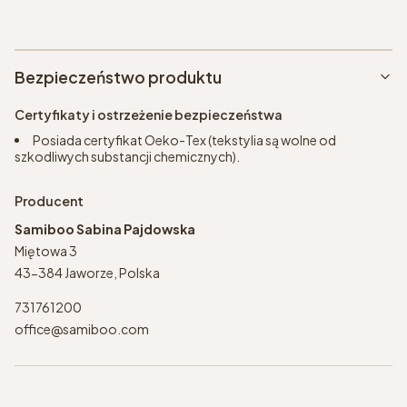
Bezpieczeństwo produktu
Certyfikaty i ostrzeżenie bezpieczeństwa
Posiada certyfikat Oeko-Tex (tekstylia są wolne od
szkodliwych substancji chemicznych).
Producent
Samiboo Sabina Pajdowska
Miętowa 3
43-384 Jaworze, Polska
731761200
office@samiboo.com