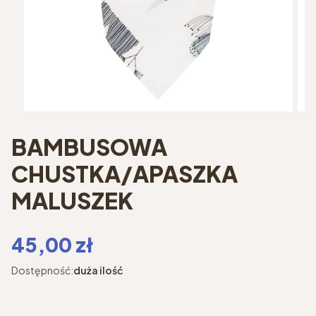
BAMBUSOWA
CHUSTKA/APASZKA
MALUSZEK
Cena
45,00 zł
Dostępność:
duża ilość