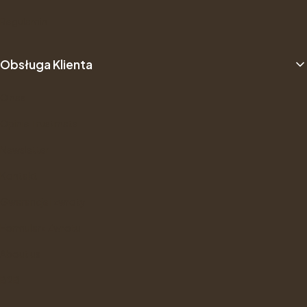
Regulamin
Obsługa Klienta
O nas
Opinie Trustmate
Newsletter
Kontakt
Gwarancje i zwroty
Formularz Zwrotu
About us
B2B