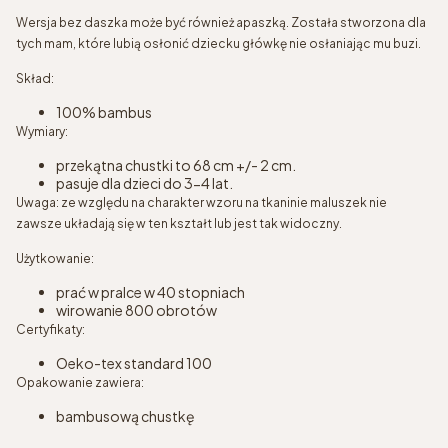
Wersja bez daszka może być również apaszką. Została stworzona dla
tych mam, które lubią osłonić dziecku główkę nie osłaniając mu buzi.
Skład:
100% bambus
Wymiary:
przekątna chustki to 68 cm +/- 2 cm.
pasuje dla dzieci do 3-4 lat.
Uwaga: ze względu na charakter wzoru na tkaninie maluszek nie
zawsze układają się w ten kształt lub jest tak widoczny.
Użytkowanie:
prać w pralce w 40 stopniach
wirowanie 800 obrotów
Certyfikaty:
Oeko-tex standard 100
Opakowanie zawiera:
bambusową chustkę