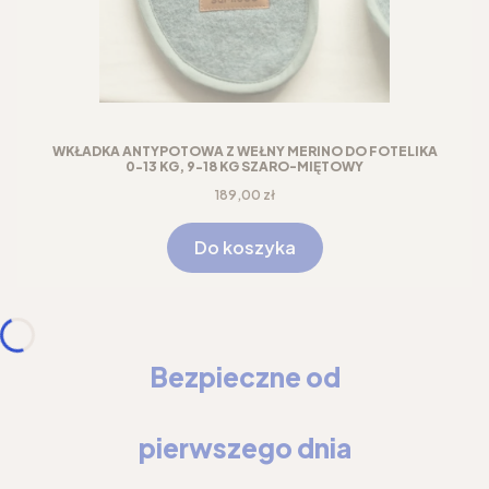
WKŁADKA ANTYPOTOWA Z WEŁNY MERINO DO FOTELIKA
0-13 KG, 9-18 KG SZARO-MIĘTOWY
Cena
189,00 zł
Do koszyka
Bezpieczne od
pierwszego dnia