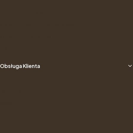
Polityka Prywatności
Promocja Jesien -20% i prezenty
Regulamin Programu Lojalnościowego
Ustawienia plików cookies
Regulamin
Obsługa Klienta
O nas
Opinie Trustmate
Newsletter
Kontakt
Gwarancje i zwroty