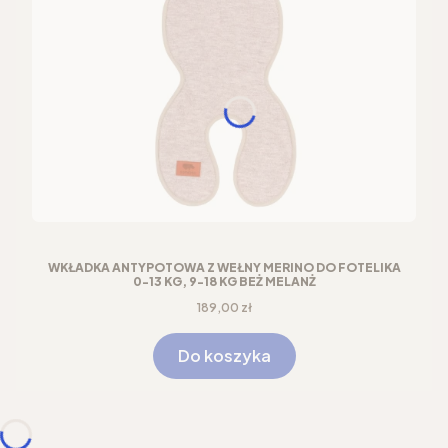
WKŁADKA ANTYPOTOWA Z WEŁNY MERINO DO FOTELIKA
0-13 KG, 9-18 KG BEŻ MELANŻ
Cena
189,00 zł
Do koszyka