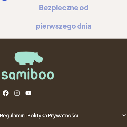
Bezpieczne od
pierwszego dnia
Linki w stopce
Regulamin i Polityka Prywatności