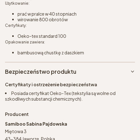
Użytkowanie:
prać w pralce w 40 stopniach
wirowanie 800 obrotów
Certyfikaty:
Oeko-tex standard 100
Opakowanie zawiera:
bambusową chustkę z daszkiem
Bezpieczeństwo produktu
Certyfikaty i ostrzeżenie bezpieczeństwa
Posiada certyfikat Oeko-Tex (tekstylia są wolne od
szkodliwych substancji chemicznych).
Producent
Samiboo Sabina Pajdowska
Miętowa 3
43-384 Jaworze, Polska