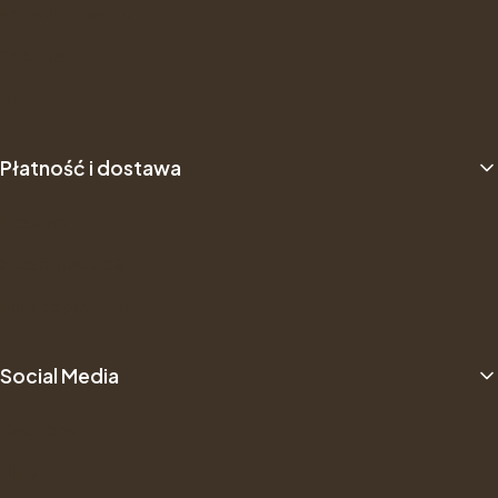
Formularz Zwrotu
About us
B2B
Płatność i dostawa
Dostawa
Sposób płatności
Dane do przelewu
Social Media
Facebook
Filmy