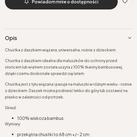
Powiadom mnie o dostępności
Opis
Chustka z daszkiem wiązana, uniwersalna, rośnie z dzieckiem.
Chustka z daszkiem idealna dla maluszków do ochrony przed
słońcem lub wiatrem została uszyta z 100% tkaniny bambusowej,
dzięki czemu doskonale sprawdzi się latem.
Chustka jest z tyłu wiązana i pasuje na maluszki w różnym wieku - rośnie
z dzieckiem. Daszek można podnieść lekko do góry lub zostawić na
płasko w zależności od potrzeb.
Skład:
100% wiskoza bambus
Wymiary:
przekątna chustki to 68 cm +/- 2 cm.