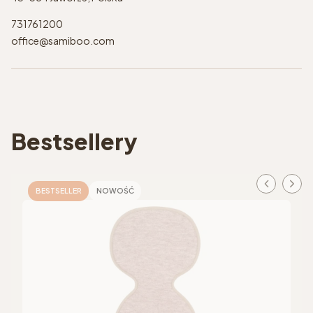
731761200
office@samiboo.com
Bestsellery
BESTSELLER
NOWOŚĆ