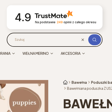
4.9
Na podstawie
249
opinii
z całego okresu
Wyczyść
Szukaj
BRANIA
WEŁNA MERINO
AKCESORIA
Bawełna
Poduszki b
Bawełniana poduszka Z US
BAWEŁ