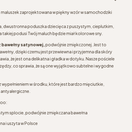
 maluszek zaprojektowana w piękny wzór w samochodziki
na, dwustronna poduszka dziecięca z puszystym, cieplutkim,
 takiej podusi Twój maluch będzie miał kolorowe sny.
z
bawełny satynowej,
podwójnie zmiękczonej. Jest to
wełny, dzięki czemu jest przewiewna i przyjemna dla skóry
wia, że jest ona delikatna i gładka w dotyku. Nasze pościele
przędzy, co sprawia, że są one wyjątkowo subtelne i wygodne
 z wypełnieniem w środku, które jest bardzo mięciutkie,
 antyalergiczne.
boo:
ęstym splocie, podwójnie zmiękczana bawełna
a i uszyta w Polsce