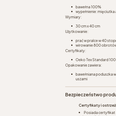
bawełna 100%
wypełnienie: mięciutka 
Wymiary:
30 cm x 40 cm
Użytkowanie:
prać w pralce w 40 stop
wirowanie 800 obrotó
Certyfikaty:
Oeko Tex Standard 100 w
Opakowanie zawiera:
bawełniana poduszka w
uszami
Bezpieczeństwo prod
Certyfikaty i ostrz
Posiada certyfikat