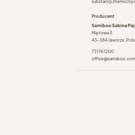
substancji chemicznyc
Producent
Samiboo Sabina Pa
Miętowa 3
43-384 Jaworze, Pol
731761200
office@samiboo.co