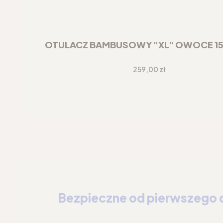
OTULACZ BAMBUSOWY "XL" OWOCE 1
Cena
259,00 zł
Bezpieczne od pierwszego 