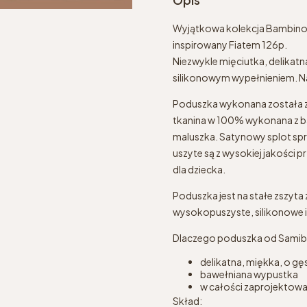
Wyjątkowa kolekcja Bambino
inspirowany Fiatem 126p.
Niezwykle mięciutka, delikat
silikonowym wypełnieniem. Na
Poduszka wykonana została 
tkanina w 100% wykonana z ba
maluszka. Satynowy splot spra
uszyte są z wysokiej jakości 
dla dziecka.
Poduszka jest na stałe zszyta
wysokopuszyste, silikonowe i
Dlaczego poduszka od Sami
delikatna, miękka, o g
bawełniana wypustka
w całości zaprojektowan
Skład: