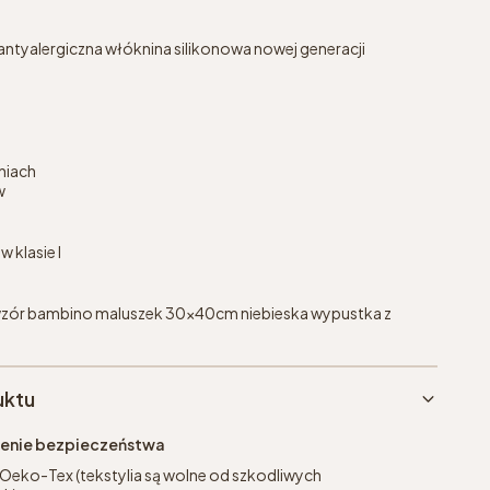
antyalergiczna włóknina silikonowa nowej generacji
niach
w
 klasie I
zór bambino maluszek 30x40cm niebieska wypustka z
uktu
eżenie bezpieczeństwa
 Oeko-Tex (tekstylia są wolne od szkodliwych