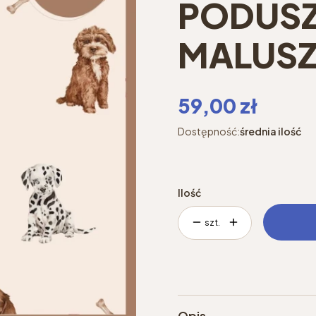
PODUSZ
MALUSZ
Cena
59,00 zł
Dostępność:
średnia ilość
Ilość
szt.
Opis