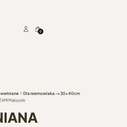
Produkty w koszyku: 0. Zobacz szczegóły
Zaloguj się
Koszyk
awełniane
Dla niemowlaka -> 30x40cm
ZAMI Maluszek
NIANA