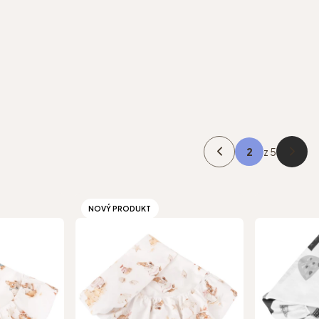
ů
z 5
Předchozí produkty
Další 
NOVÝ PRODUKT