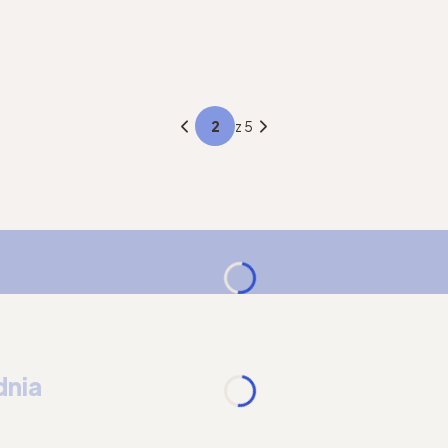
z 5
dnia