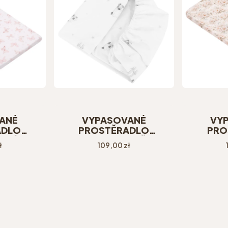
ANÉ
VYPASOVANÉ
VY
ADLO
PROSTĚRADLO
PRO
OTÝLCI
120X60CM OVEČKA
120X6
Cena
ł
109,00 zł
K