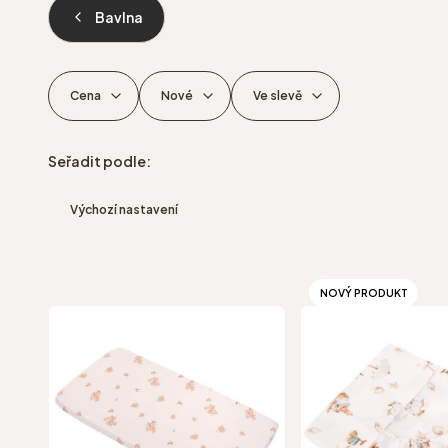
Bavlna
Cena
Nové
Ve slevě
Konec filtrů
Seznam produkt
Seřadit podle:
Výchozí nastavení
NOVÝ PRODUKT