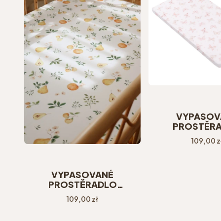
VYPASOV
PROSTĚR
120X60CM M
Cena
109,00 z
VYPASOVANÉ
PROSTĚRADLO
120X60CM FRUITS
Cena
109,00 zł