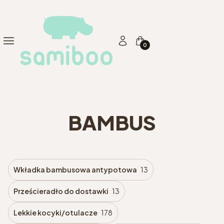
Produkty w koszyku: 0. Zo
Menu
Zaloguj się
Koszyk
BAMBUS
Wkładka bambusowa antypotowa
13
Prześcieradło do dostawki
13
Lekkie kocyki/otulacze
178