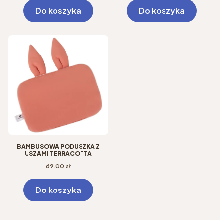
Do koszyka
Do koszyka
BAMBUSOWA PODUSZKA Z
USZAMI TERRACOTTA
Cena
69,00 zł
Do koszyka