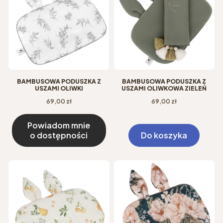
BAMBUSOWA PODUSZKA Z
BAMBUSOWA PODUSZKA Z
USZAMI OLIWKOWA ZIELEŃ
USZAMI OLIWKI
Cena
Cena
69,00 zł
69,00 zł
Powiadom mnie
o dostępności
Do koszyka