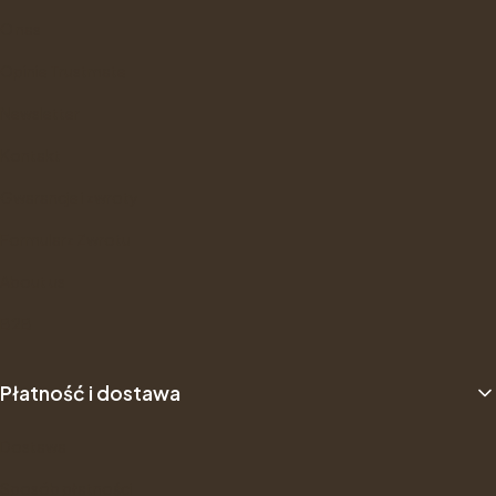
O nas
Opinie Trustmate
Newsletter
Kontakt
Gwarancje i zwroty
Formularz Zwrotu
About us
B2B
Płatność i dostawa
Dostawa
Sposób płatności