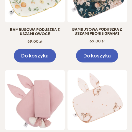
BAMBUSOWA PODUSZKA Z
BAMBUSOWA PODUSZKA Z
USZAMI PEONIE GRANAT
USZAMI OWOCE
Cena
Cena
69,00 zł
69,00 zł
Do koszyka
Do koszyka