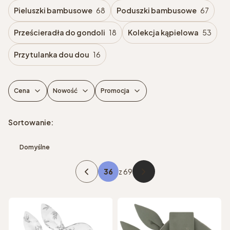
Pieluszki bambusowe
68
Poduszki bambusowe
67
Prześcieradła do gondoli
18
Kolekcja kąpielowa
53
Przytulanka dou dou
16
Cena
Nowość
Promocja
Koniec filtrów
Lista produktów
Sortowanie:
Domyślne
z 69
Poprzednie produkty
Następne produkty