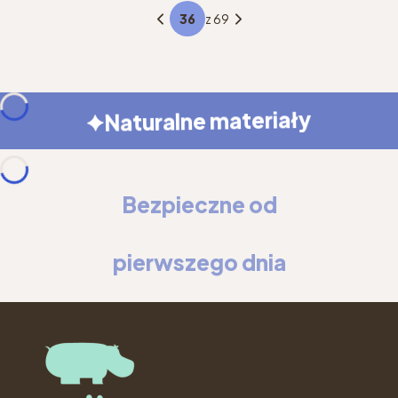
z 69
Naturalne materiały
Bezpieczne od
pierwszego dnia