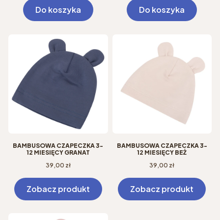
Do koszyka
Do koszyka
BAMBUSOWA CZAPECZKA 3-
BAMBUSOWA CZAPECZKA 3-
12 MIESIĘCY GRANAT
12 MIESIĘCY BEŻ
Cena
Cena
39,00 zł
39,00 zł
Zobacz produkt
Zobacz produkt