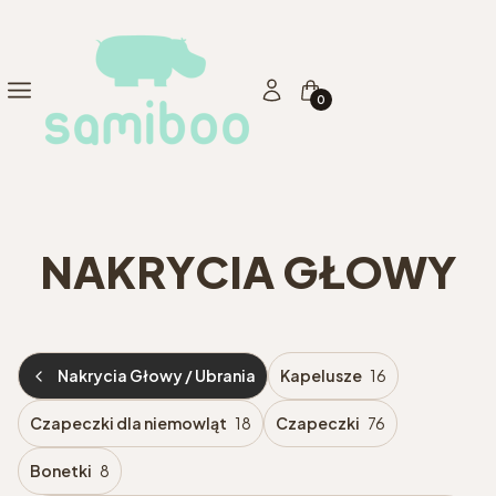
Produkty w koszyku: 0. Zo
Menu
Zaloguj się
Koszyk
NAKRYCIA GŁOWY
Nakrycia Głowy / Ubrania
Kapelusze
16
Czapeczki dla niemowląt
18
Czapeczki
76
Bonetki
8