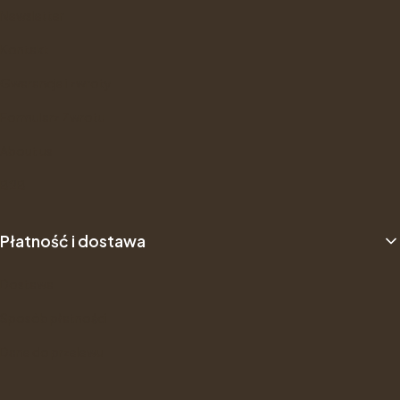
Newsletter
Kontakt
Gwarancje i zwroty
Formularz Zwrotu
About us
B2B
Płatność i dostawa
Dostawa
Sposób płatności
Dane do przelewu