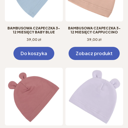
BAMBUSOWA CZAPECZKA 3-
BAMBUSOWA CZAPECZKA 3-
12 MIESIĘCY BABY BLUE
12 MIESIĘCY CAPPUCCINO
Cena
Cena
39,00 zł
39,00 zł
Do koszyka
Zobacz produkt