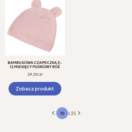
BAMBUSOWA CZAPECZKA 3-
12 MIESIĘCY PUDROWY RÓŻ
Cena
39,00 zł
Zobacz produkt
z 25