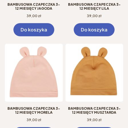
BAMBUSOWA CZAPECZKA 3-
BAMBUSOWA CZAPECZKA 3-
12 MIESIĘCY JAGODA
12 MIESIĘCY LILA
Cena
Cena
39,00 zł
39,00 zł
Do koszyka
Do koszyka
BAMBUSOWA CZAPECZKA 3-
BAMBUSOWA CZAPECZKA 3-
12 MIESIĘCY MORELA
12 MIESIĘCY MUSZTARDA
Cena
Cena
39,00 zł
39,00 zł