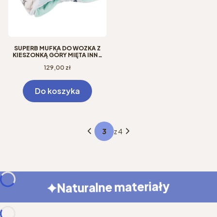
SUPERB MUFKA DO WÓZKA Z
KIESZONKĄ GÓRY MIĘTA INNE
ODCIENIE
Cena
129,00 zł
Do koszyka
z 4
Naturalne materiały