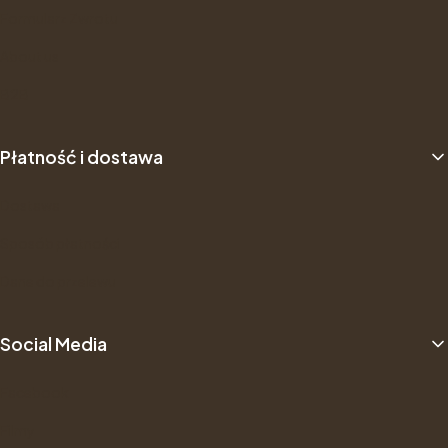
Formularz Zwrotu
About us
B2B
Płatność i dostawa
Dostawa
Sposób płatności
Dane do przelewu
Social Media
Facebook
Filmy