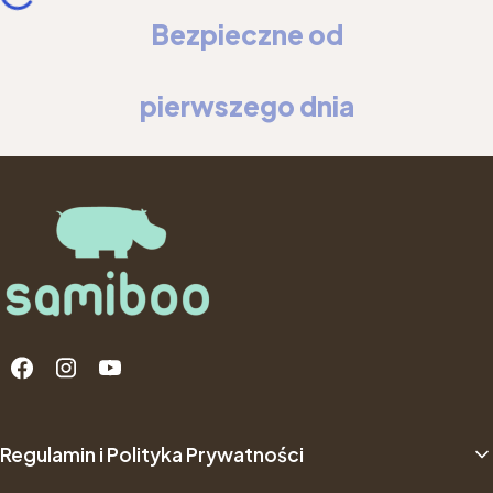
Bezpieczne od
pierwszego dnia
Linki w stopce
Regulamin i Polityka Prywatności