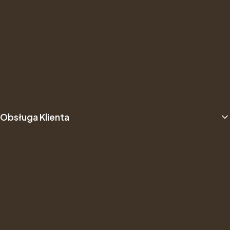
Polityka Prywatności
Promocja Jesien -20% i prezenty
Regulamin Programu Lojalnościowego
Ustawienia plików cookies
Regulamin
Obsługa Klienta
O nas
Opinie Trustmate
Newsletter
Kontakt
Gwarancje i zwroty