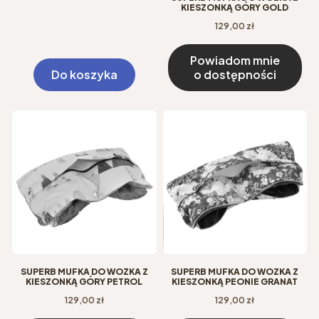
KIESZONKĄ GÓRY GOLD
Cena
129,00 zł
Powiadom mnie
Do koszyka
o dostępności
SUPERB MUFKA DO WÓZKA Z
SUPERB MUFKA DO WÓZKA Z
KIESZONKĄ GÓRY PETROL
KIESZONKĄ PEONIE GRANAT
Cena
Cena
129,00 zł
129,00 zł