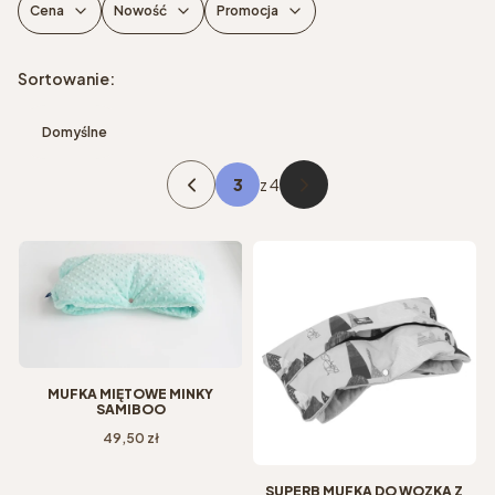
Cena
Nowość
Promocja
Koniec filtrów
Lista produktów
Sortowanie:
Domyślne
z 4
Poprzednie produkty
Następne produkty
MUFKA MIĘTOWE MINKY
SAMIBOO
Cena
49,50 zł
SUPERB MUFKA DO WÓZKA Z