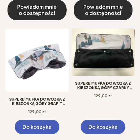
Powiadom mnie
Powiadom mnie
o dostępności
o dostępności
SUPERB MUFKA DO WÓZKA Z
KIESZONKĄ GÓRY CZARNY
INNE ODCIENIE
Cena
129,00 zł
SUPERB MUFKA DO WÓZKA Z
KIESZONKĄ GÓRY GRAFIT
INNE ODCIENIE
Cena
129,00 zł
Do koszyka
Do koszyka