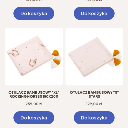
Do koszyka
Do koszyka
OTULACZ BAMBUSOWY "XL"
OTULACZ BAMBUSOWY "S"
ROCKING HORSES 150X200
STARS
Cena
Cena
259,00 zł
129,00 zł
Do koszyka
Do koszyka