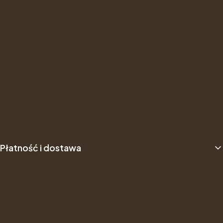
Opinie Trustmate
Newsletter
Kontakt
Gwarancje i zwroty
Formularz Zwrotu
About us
B2B
Płatność i dostawa
Dostawa
Sposób płatności
Dane do przelewu