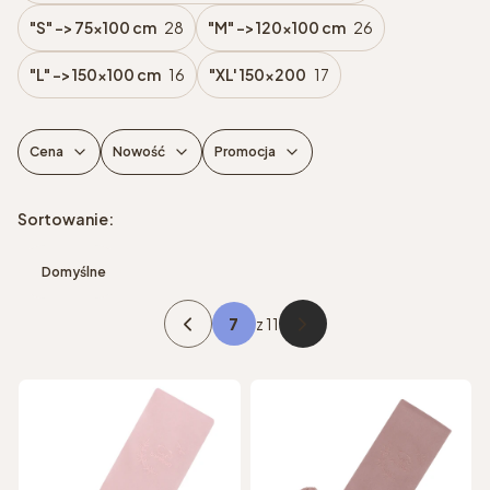
"S" -> 75x100 cm
28
"M" -> 120x100 cm
26
"L" -> 150x100 cm
16
"XL' 150x200
17
Cena
Nowość
Promocja
Koniec filtrów
Lista produktów
Sortowanie:
Domyślne
z 11
Poprzednie produkty
Następne produkty