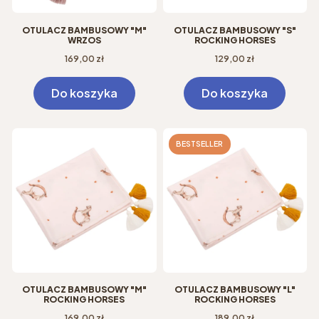
OTULACZ BAMBUSOWY "M"
OTULACZ BAMBUSOWY "S"
WRZOS
ROCKING HORSES
Cena
Cena
169,00 zł
129,00 zł
Do koszyka
Do koszyka
BESTSELLER
OTULACZ BAMBUSOWY "M"
OTULACZ BAMBUSOWY "L"
ROCKING HORSES
ROCKING HORSES
Cena
Cena
169,00 zł
189,00 zł