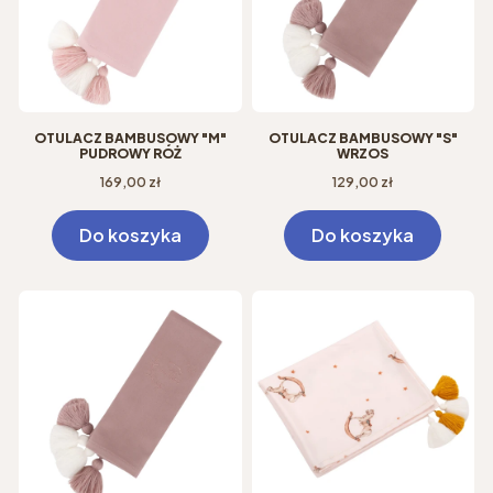
OTULACZ BAMBUSOWY "M"
OTULACZ BAMBUSOWY "S"
PUDROWY RÓŻ
WRZOS
Cena
Cena
169,00 zł
129,00 zł
Do koszyka
Do koszyka