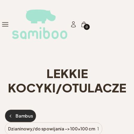
Produkty w koszyku: 0. Zo
Menu
Zaloguj się
Koszyk
LEKKIE
KOCYKI/OTULACZE
Bambus
Dzianinowy/do spowijania -> 100x100 cm
1