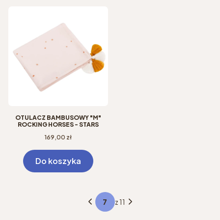
OTULACZ BAMBUSOWY "M"
ROCKING HORSES - STARS
Cena
169,00 zł
Do koszyka
z 11