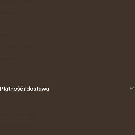
Opinie Trustmate
Newsletter
Kontakt
Gwarancje i zwroty
Formularz Zwrotu
About us
B2B
Płatność i dostawa
Dostawa
Sposób płatności
Dane do przelewu