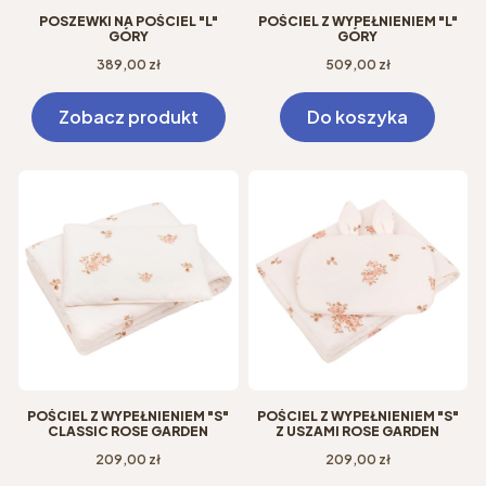
POSZEWKI NA POŚCIEL "L"
POŚCIEL Z WYPEŁNIENIEM "L"
GÓRY
GÓRY
Cena
Cena
389,00 zł
509,00 zł
Zobacz produkt
Do koszyka
POŚCIEL Z WYPEŁNIENIEM "S"
POŚCIEL Z WYPEŁNIENIEM "S"
CLASSIC ROSE GARDEN
Z USZAMI ROSE GARDEN
Cena
Cena
209,00 zł
209,00 zł