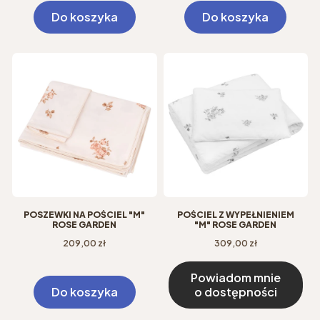
Do koszyka
Do koszyka
POSZEWKI NA POŚCIEL "M"
POŚCIEL Z WYPEŁNIENIEM
ROSE GARDEN
"M" ROSE GARDEN
Cena
Cena
209,00 zł
309,00 zł
Powiadom mnie
Do koszyka
o dostępności