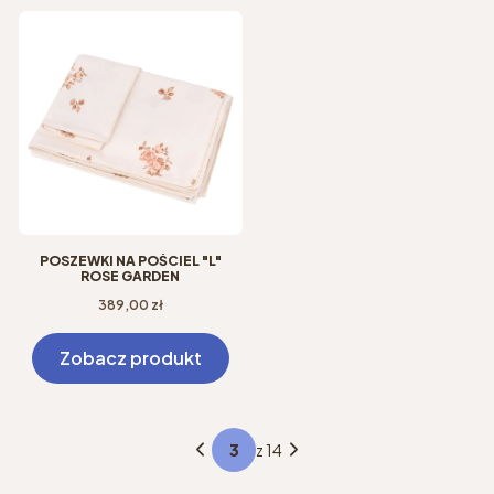
POSZEWKI NA POŚCIEL "L"
ROSE GARDEN
Cena
389,00 zł
Zobacz produkt
z 14