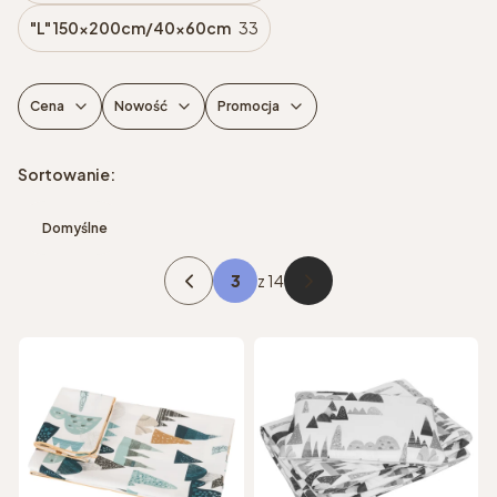
"L" 150x200cm/40x60cm
33
Cena
Nowość
Promocja
Koniec filtrów
Lista produktów
Sortowanie:
Domyślne
z 14
Poprzednie produkty
Następne produkty