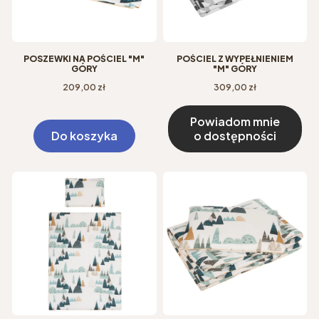
POSZEWKI NA POŚCIEL "M"
POŚCIEL Z WYPEŁNIENIEM
GÓRY
"M" GÓRY
Cena
Cena
209,00 zł
309,00 zł
Powiadom mnie
Do koszyka
o dostępności