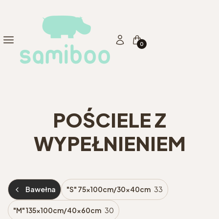
Produkty w koszyku: 0. Zo
Menu
Zaloguj się
Koszyk
POŚCIELE Z
WYPEŁNIENIEM
Bawełna
"S" 75x100cm/30x40cm
33
"M" 135x100cm/40x60cm
30