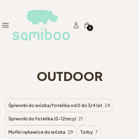
Produkty w koszyku: 0. Zo
Menu
Zaloguj się
Koszyk
OUTDOOR
Śpiworki do wózka/fotelika od 0 do 3/4 lat
24
Śpiworki do fotelika (0-12mcy)
21
Mufki i rękawice do wózka
29
Torby
7