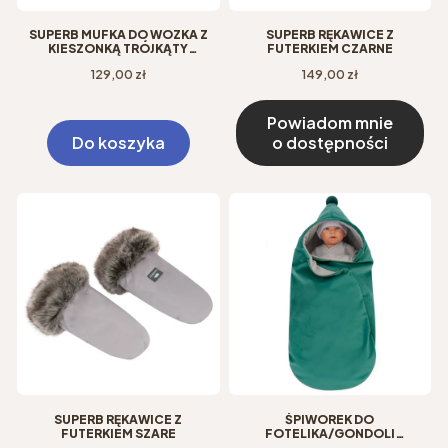
SUPERB MUFKA DO WÓZKA Z
SUPERB RĘKAWICE Z
KIESZONKĄ TRÓJKĄTY
FUTERKIEM CZARNE
ROSEWATER INNE ODCIENIE
Cena
Cena
129,00 zł
149,00 zł
Powiadom mnie
Do koszyka
o dostępności
SUPERB RĘKAWICE Z
ŚPIWOREK DO
FUTERKIEM SZARE
FOTELIKA/GONDOLI
KRASNOLUDEK VELVET