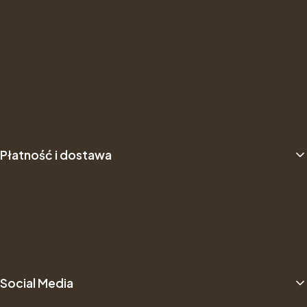
Kontakt
Gwarancje i zwroty
Formularz Zwrotu
About us
B2B
Płatność i dostawa
Dostawa
Sposób płatności
Dane do przelewu
Social Media