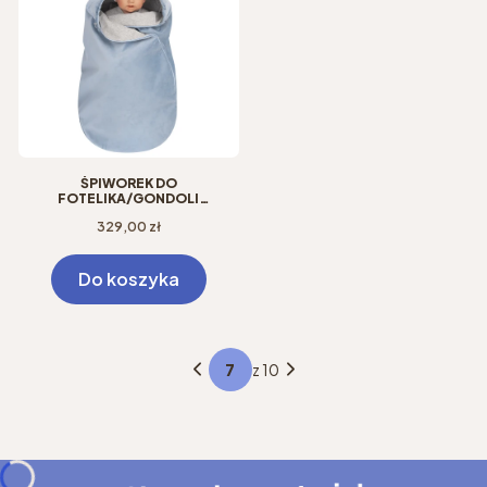
ŚPIWOREK DO
FOTELIKA/GONDOLI
KRASNOLUDEK VELVET SZARY
Cena
329,00 zł
DENIM
Do koszyka
z 10