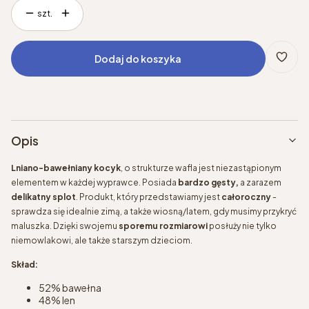
szt.
Dodaj do koszyka
Opis
Lniano-bawełniany kocyk
, o strukturze wafla jest niezastąpionym
elementem w każdej wyprawce. Posiada
bardzo gęsty,
a zarazem
delikatny splot
. Produkt, który przedstawiamy jest
całoroczny
-
sprawdza się idealnie zimą, a także wiosną/latem, gdy musimy przykryć
maluszka. Dzięki swojemu
sporemu rozmiarowi
posłuży nie tylko
niemowlakowi, ale także starszym dzieciom.
Skład:
52% bawełna
48% len