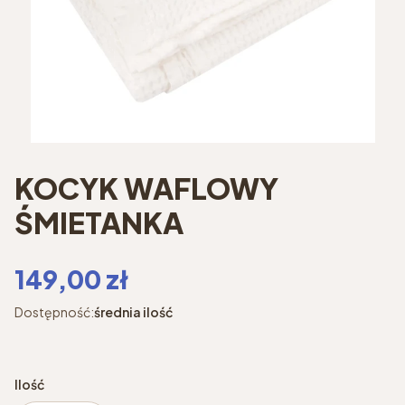
KOCYK WAFLOWY
ŚMIETANKA
Cena
149,00 zł
Dostępność:
średnia ilość
Ilość