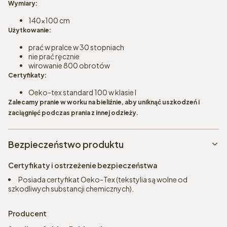
Wymiary:
140x100 cm
Użytkowanie:
prać w pralce w 30 stopniach
nie prać ręcznie
wirowanie 800 obrotów
Certyfikaty:
Oeko-tex standard 100 w klasie I
Zalecamy pranie w worku na bieliźnie, aby uniknąć uszkodzeń i
zaciągnięć podczas prania z innej odzieży.
Bezpieczeństwo produktu
Certyfikaty i ostrzeżenie bezpieczeństwa
Posiada certyfikat Oeko-Tex (tekstylia są wolne od
szkodliwych substancji chemicznych).
Producent