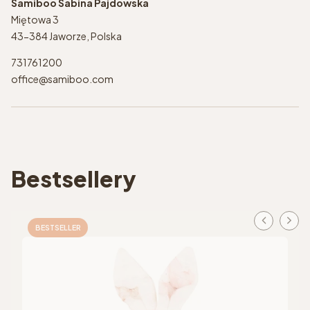
Samiboo Sabina Pajdowska
Miętowa 3
43-384 Jaworze, Polska
731761200
office@samiboo.com
Bestsellery
BESTSELLER