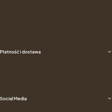
Gwarancje i zwroty
Formularz Zwrotu
About us
B2B
Płatność i dostawa
Dostawa
Sposób płatności
Dane do przelewu
Social Media
Facebook