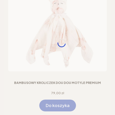
BAMBUSOWY KRÓLICZEK DOU DOU MOTYLE PREMIUM
Cena
79,00 zł
Do koszyka