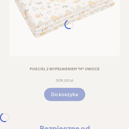
POŚCIEL Z WYPEŁNIENIEM "M" OWOCE
Cena
309,00 zł
Do koszyka
Bezpieczne od