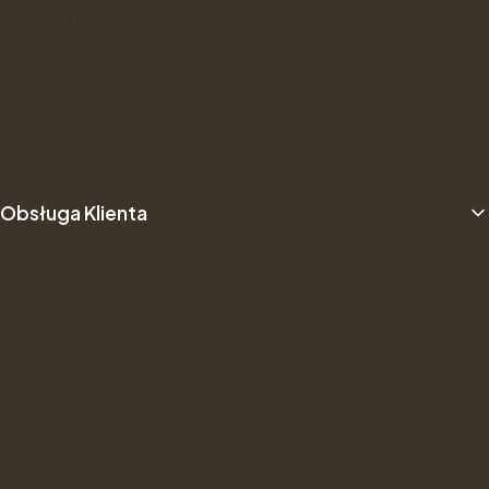
Promocja Jesien -20% i prezenty
Regulamin Programu Lojalnościowego
Ustawienia plików cookies
Regulamin
Obsługa Klienta
O nas
Opinie Trustmate
Newsletter
Kontakt
Gwarancje i zwroty
Formularz Zwrotu