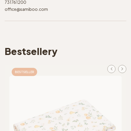
731761200
office@samiboo.com
Bestsellery
BESTSELLER