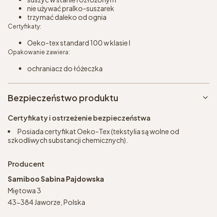
nie używać pralko-suszarek
trzymać daleko od ognia
Certyfikaty:
Oeko-tex standard 100 w klasie I
Opakowanie zawiera:
ochraniacz do łóżeczka
Bezpieczeństwo produktu
Certyfikaty i ostrzeżenie bezpieczeństwa
Posiada certyfikat Oeko-Tex (tekstylia są wolne od
szkodliwych substancji chemicznych).
Producent
Samiboo Sabina Pajdowska
Miętowa 3
43-384 Jaworze, Polska