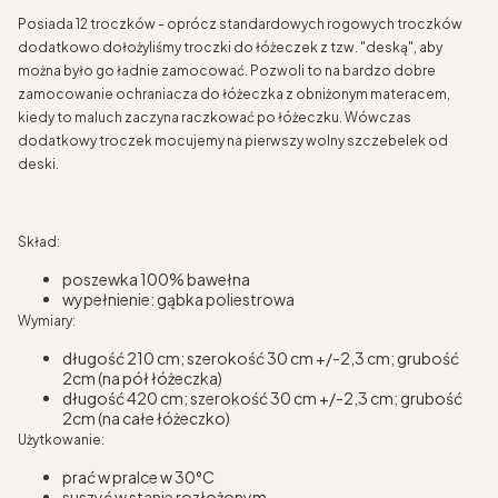
Posiada 12 troczków - oprócz standardowych rogowych troczków
dodatkowo dołożyliśmy troczki do łóżeczek z tzw. "deską", aby
można było go ładnie zamocować. Pozwoli to na bardzo dobre
zamocowanie ochraniacza do łóżeczka z obniżonym materacem,
kiedy to maluch zaczyna raczkować po łóżeczku. Wówczas
dodatkowy troczek mocujemy na pierwszy wolny szczebelek od
deski.
Skład:
poszewka 100% bawełna
wypełnienie: gąbka poliestrowa
Wymiary:
długość 210 cm; szerokość 30 cm +/-2,3 cm; grubość
2cm (na pół łóżeczka)
długość 420 cm; szerokość 30 cm +/-2,3 cm; grubość
2cm (na całe łóżeczko)
Użytkowanie:
prać w pralce w 30°C
suszyć w stanie rozłożonym