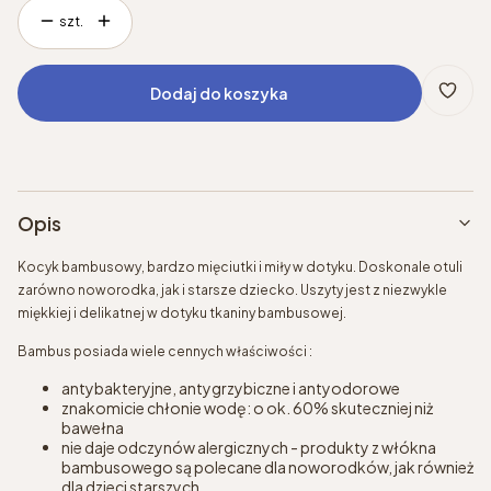
szt.
Dodaj do koszyka
Opis
Kocyk bambusowy, bardzo mięciutki i miły w dotyku. Doskonale otuli
zarówno noworodka, jak i starsze dziecko. Uszyty jest z niezwykle
miękkiej i delikatnej w dotyku tkaniny bambusowej.
Bambus posiada wiele cennych właściwości :
antybakteryjne, antygrzybiczne i antyodorowe
znakomicie chłonie wodę: o ok. 60% skuteczniej niż
bawełna
nie daje odczynów alergicznych - produkty z włókna
bambusowego są polecane dla noworodków, jak również
dla dzieci starszych