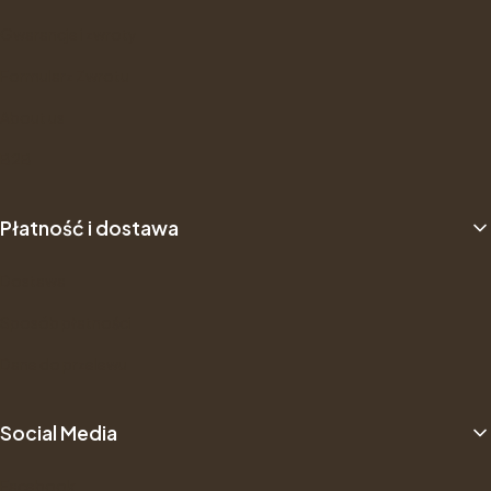
Gwarancje i zwroty
Formularz Zwrotu
About us
B2B
Płatność i dostawa
Dostawa
Sposób płatności
Dane do przelewu
Social Media
Facebook