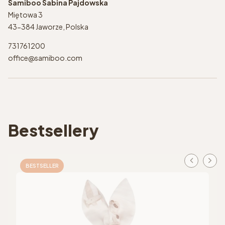
Samiboo Sabina Pajdowska
Miętowa 3
43-384 Jaworze, Polska
731761200
office@samiboo.com
Bestsellery
BESTSELLER