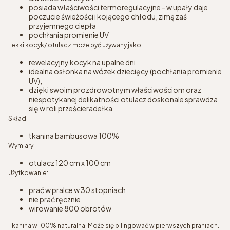
posiada właściwości termoregulacyjne - w upały daje
poczucie świeżości i kojącego chłodu, zimą zaś
przyjemnego ciepła
pochłania promienie UV
Lekki kocyk/ otulacz może być używany jako:
rewelacyjny kocyk na upalne dni
idealna osłonka na wózek dziecięcy (pochłania promienie
UV),
dzięki swoim prozdrowotnym właściwościom oraz
niespotykanej delikatności otulacz doskonale sprawdza
się w roli prześcieradełka
Skład:
tkanina bambusowa 100%
Wymiary:
otulacz 120 cm x 100 cm
Użytkowanie:
prać w pralce w 30 stopniach
nie prać ręcznie
wirowanie 800 obrotów
Tkanina w 100% naturalna. Może się pilingować w pierwszych praniach.