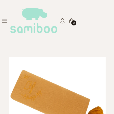
Produkty w koszyku: 0. Zo
Menu
Zaloguj się
Koszyk