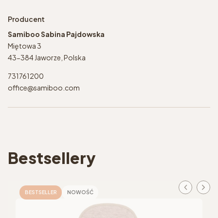
Producent
Samiboo Sabina Pajdowska
Miętowa 3
43-384 Jaworze, Polska
731761200
office@samiboo.com
Bestsellery
BESTSELLER
NOWOŚĆ