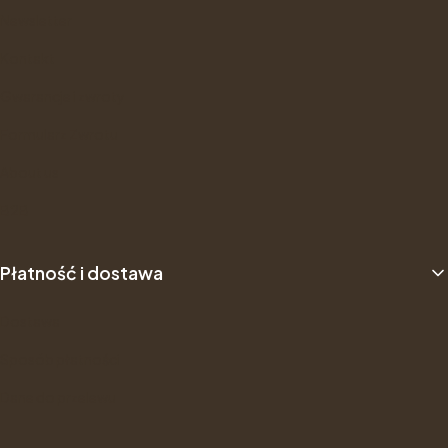
Newsletter
Kontakt
Gwarancje i zwroty
Formularz Zwrotu
About us
B2B
Płatność i dostawa
Dostawa
Sposób płatności
Dane do przelewu