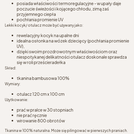
posiada właściwości termoregulacyjne - w upały daje
poczucie świeżości i kojącego chłodu, zimą zaś
przyjemnego ciepła
pochłania promienie UV
Lekki kocyk/ otulacz może być używany jako:
rewelacyjny kocyk na upalne dni
idealna osłonka na wózek dziecięcy (pochłania promienie
UV),
dzięki swoim prozdrowotnym właściwościom oraz
niespotykanej delikatności otulacz doskonale sprawdza
się w roli prześcieradełka
Skład:
tkanina bambusowa 100%
Wymiary:
otulacz 120 cm x 100 cm
Użytkowanie:
prać w pralce w 30 stopniach
nie prać ręcznie
wirowanie 800 obrotów
Tkanina w 100% naturalna. Może się pilingować w pierwszych praniach.