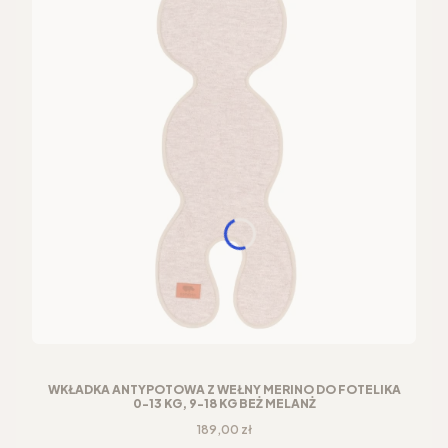
WKŁADKA ANTYPOTOWA Z WEŁNY MERINO DO FOTELIKA
0-13 KG, 9-18 KG BEŻ MELANŻ
Cena
189,00 zł