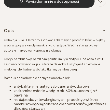
Powiadom mnie o dostępności
Opis
Kolekcja Blue Hills zaprojektowana dla małych podróżników, w piękny
wzór w góry w skandynawskiej kolorystyce. Wzór jest wyjątkowy,
autorski i narysowany specjalnie dla nas.
Kocyk bambusowy, bardzo mięciutki i miły w dotyku. Doskonale otuli
zarówno noworodka, jak i starsze dziecko. Uszyty jest z niezwykle
miękkiej i delikatnej w dotyku tkaniny bambusowej.
Bambus posiada wiele cennych właściwości :
antybakteryjne, antygrzybiczne i antyodorowe
znakomicie chłonie wodę: o ok. 60% skuteczniej niż
bawełna
nie daje odczynów alergicznych - produkty z włókna
bambusowego są polecane dla noworodków, jak również
dla dzieci starszych