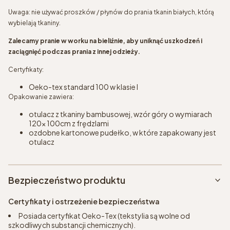
Uwaga: nie używać proszków / płynów do prania tkanin białych, którą
wybielają tkaniny.
Zalecamy pranie w worku na bieliźnie, aby uniknąć uszkodzeń i
zaciągnięć podczas prania z innej odzieży.
Certyfikaty:
Oeko-tex standard 100 w klasie I
Opakowanie zawiera:
otulacz z tkaniny bambusowej, wzór góry o wymiarach
120x 100cm z frędzlami
ozdobne kartonowe pudełko, w które zapakowany jest
otulacz
Bezpieczeństwo produktu
Certyfikaty i ostrzeżenie bezpieczeństwa
Posiada certyfikat Oeko-Tex (tekstylia są wolne od
szkodliwych substancji chemicznych).