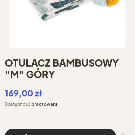
OTULACZ BAMBUSOWY
"M" GÓRY
Cena
169,00 zł
Dostępność:
brak towaru