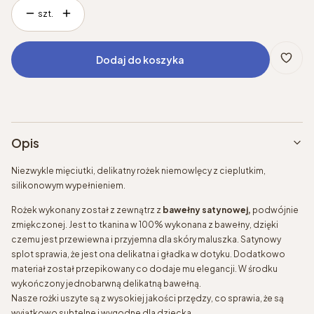
szt.
Dodaj do koszyka
Opis
Niezwykle mięciutki, delikatny rożek niemowlęcy z cieplutkim,
silikonowym wypełnieniem.
Rożek wykonany został z zewnątrz z
bawełny satynowej,
podwójnie
zmiękczonej. Jest to tkanina w 100% wykonana z bawełny, dzięki
czemu jest przewiewna i przyjemna dla skóry maluszka. Satynowy
splot sprawia, że jest ona delikatna i gładka w dotyku. Dodatkowo
materiał został przepikowany co dodaje mu elegancji. W środku
wykończony jednobarwną delikatną bawełną.
Nasze rożki uszyte są z wysokiej jakości przędzy, co sprawia, że są
wyjątkowo subtelne i wygodne dla dziecka.