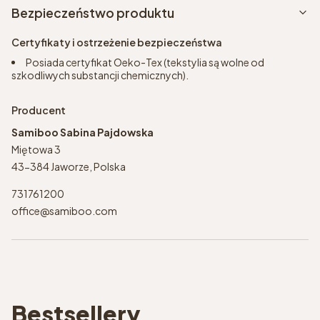
Bezpieczeństwo produktu
Certyfikaty i ostrzeżenie bezpieczeństwa
Posiada certyfikat Oeko-Tex (tekstylia są wolne od
szkodliwych substancji chemicznych).
Producent
Samiboo Sabina Pajdowska
Miętowa 3
43-384 Jaworze, Polska
731761200
office@samiboo.com
Bestsellery