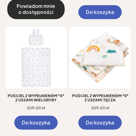
Powiadom mnie
o dostępności
Do koszyka
POŚCIEL Z WYPEŁNIENIEM "S"
POŚCIEL Z WYPEŁNIENIEM "S"
Z USZAMI WIELORYBY
Z USZAMI TĘCZA
Cena
Cena
209,00 zł
209,00 zł
Do koszyka
Do koszyka