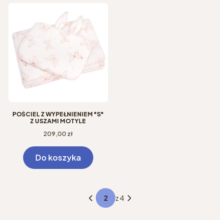
POŚCIEL Z WYPEŁNIENIEM "S"
Z USZAMI MOTYLE
Cena
209,00 zł
Do koszyka
z 4