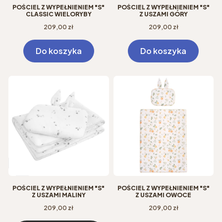
POŚCIEL Z WYPEŁNIENIEM "S"
POŚCIEL Z WYPEŁNIENIEM "S"
CLASSIC WIELORYBY
Z USZAMI GÓRY
Cena
Cena
209,00 zł
209,00 zł
Do koszyka
Do koszyka
POŚCIEL Z WYPEŁNIENIEM "S"
POŚCIEL Z WYPEŁNIENIEM "S"
Z USZAMI MALINY
Z USZAMI OWOCE
Cena
Cena
209,00 zł
209,00 zł