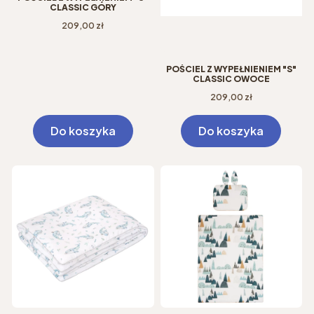
CLASSIC GÓRY
Cena
209,00 zł
POŚCIEL Z WYPEŁNIENIEM "S"
CLASSIC OWOCE
Cena
209,00 zł
Do koszyka
Do koszyka