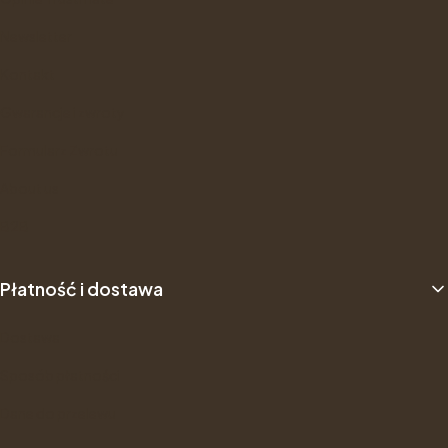
Newsletter
Kontakt
Gwarancje i zwroty
Formularz Zwrotu
About us
B2B
Płatność i dostawa
Dostawa
Sposób płatności
Dane do przelewu