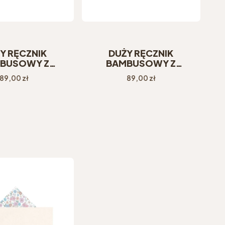
Y RĘCZNIK
DUŻY RĘCZNIK
BUSOWY Z
BAMBUSOWY Z
IEM ROSE
KAPTURKIEM VINTAGE
Cena
Cena
89,00 zł
89,00 zł
GARDEN