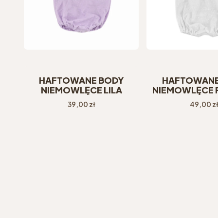
HAFTOWANE BODY
HAFTOWANE
NIEMOWLĘCE LILA
NIEMOWLĘCE
Z FALBA
Cena
Cena
39,00 zł
49,00 z