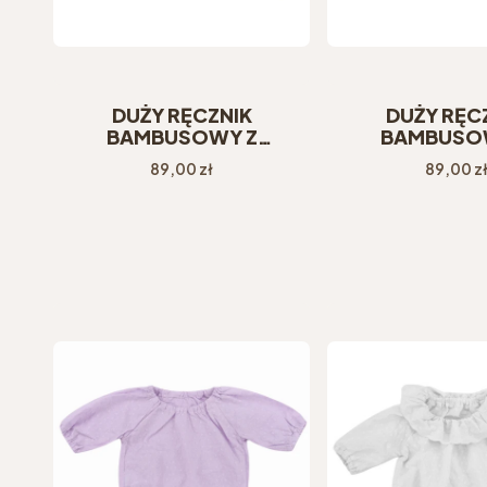
DUŻY RĘCZNIK
DUŻY RĘC
BAMBUSOWY Z
BAMBUSO
KAPTURKIEM
KAPTURK
Cena
Cena
89,00 zł
89,00 z
KWIATUSZKI
KWIATUSZKI NI