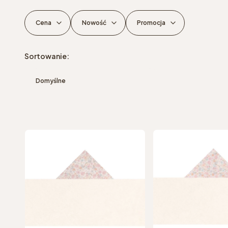
Cena
Nowość
Promocja
Koniec filtrów
Lista produktów
Sortowanie:
Domyślne