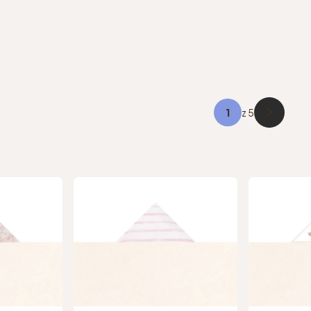
z 5
Następne 