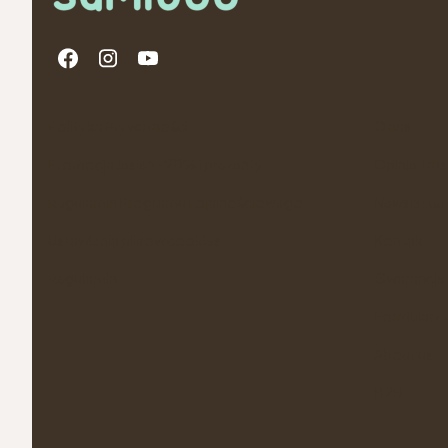
Linki w stopce
Polityka Prywatności
O nas
Promocja Jesien -20% i prezenty
Opinie Tru
Regulamin Programu Lojalnościowego
Newsletter
Ustawienia plików cookies
Kontakt
Regulamin
Gwarancje 
Formularz 
About us
B2B