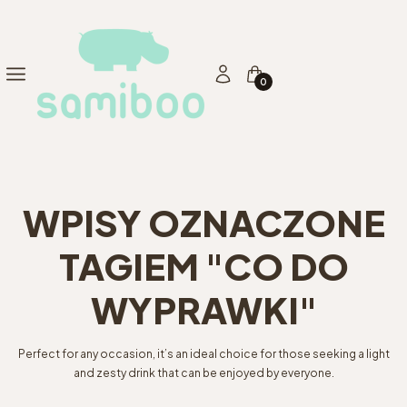
Produkty w koszyku: 0. Zo
Menu
Zaloguj się
Koszyk
WPISY OZNACZONE
TAGIEM "CO DO
WYPRAWKI"
Perfect for any occasion, it’s an ideal choice for those seeking a light
and zesty drink that can be enjoyed by everyone.