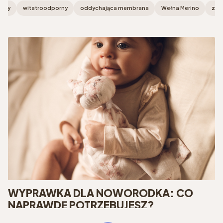
yjny
witatroodporny
oddychająca membrana
Wełna Merino
z w
WYPRAWKA DLA NOWORODKA: CO
NAPRAWDĘ POTRZEBUJESZ?