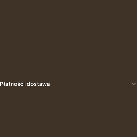
Newsletter
Kontakt
Gwarancje i zwroty
Formularz Zwrotu
About us
B2B
Płatność i dostawa
Dostawa
Sposób płatności
Dane do przelewu