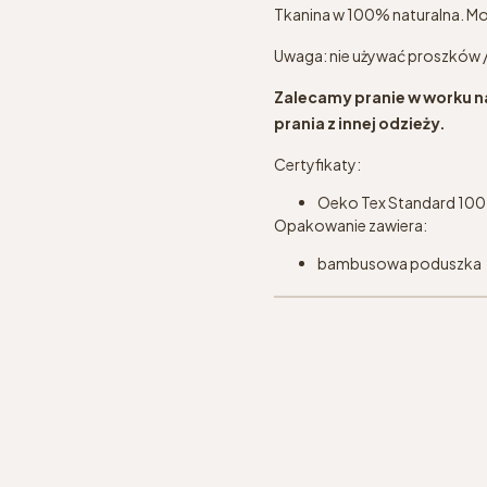
Tkanina w 100% naturalna. Moż
Uwaga: nie używać proszków / 
Zalecamy pranie w worku na
prania z innej odzieży.
Certyfikaty:
Oeko Tex Standard 100 w
Opakowanie zawiera:
bambusowa poduszka