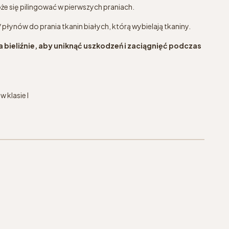
e się pilingować w pierwszych praniach.
płynów do prania tkanin białych, którą wybielają tkaniny.
 bieliźnie, aby uniknąć uszkodzeń i zaciągnięć podczas
 klasie I