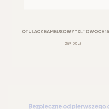
OTULACZ BAMBUSOWY "XL" OWOCE 1
Cena
259,00 zł
Bezpieczne od pierwszego 