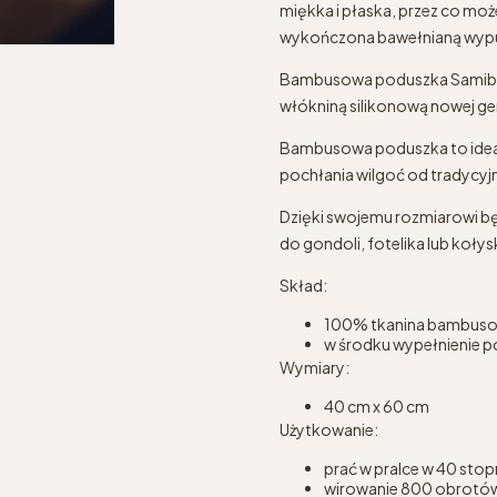
miękka i płaska, przez co moż
wykończona bawełnianą wypust
Bambusowa poduszka Samiboo 
włókniną silikonową nowej gen
Bambusowa poduszka to idealne
pochłania wilgoć od tradycyjn
Dzięki swojemu rozmiarowi bę
do gondoli, fotelika lub kołys
Skład:
100% tkanina bambus
w środku wypełnienie p
Wymiary:
40 cm x 60 cm
Użytkowanie:
prać w pralce w 40 stop
wirowanie 800 obrotó