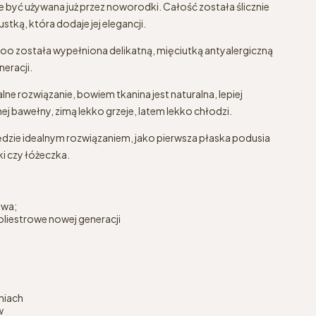
e być używana już przez noworodki. Całość została ślicznie
ką, która dodaje jej elegancji.
została wypełniona delikatną, mięciutką antyalergiczną
eracji.
 rozwiązanie, bowiem tkanina jest naturalna, lepiej
ej bawełny, zimą lekko grzeje, latem lekko chłodzi.
dzie idealnym rozwiązaniem, jako pierwsza płaska podusia
ki czy łóżeczka.
owa;
oliestrowe nowej generacji
niach
w