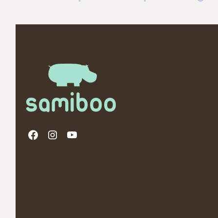
Linki w stopce
Polityka Prywatności
O nas
Promocja Jesien -20% i prezenty
Opinie Tru
Regulamin Programu Lojalnościowego
Newsletter