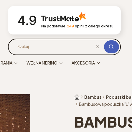
4.9
Na podstawie
249
opinii
z całego okresu
Wyczyść
Szukaj
BRANIA
WEŁNA MERINO
AKCESORIA
Bambus
Poduszki b
Bambusowa poduszka "L" wi
BAMBU