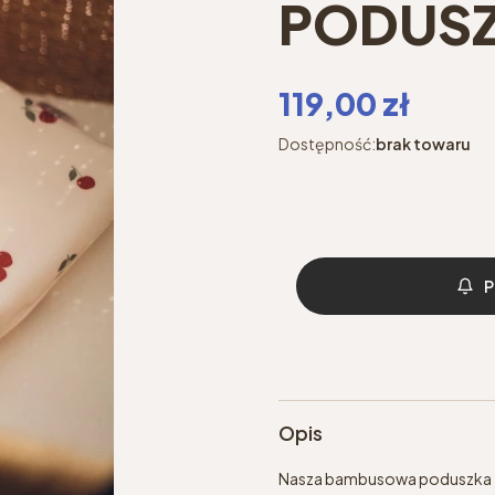
PODUSZK
Cena
119,00 zł
Dostępność:
brak towaru
P
Opis
Nasza bambusowa poduszka z