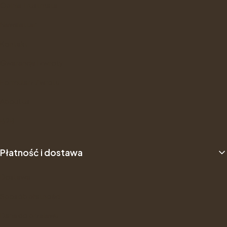
Opinie Trustmate
Newsletter
Kontakt
Gwarancje i zwroty
Formularz Zwrotu
About us
B2B
Płatność i dostawa
Dostawa
Sposób płatności
Dane do przelewu