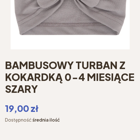
BAMBUSOWY TURBAN Z
KOKARDKĄ 0-4 MIESIĄCE
SZARY
Cena
19,00 zł
Dostępność:
średnia ilość