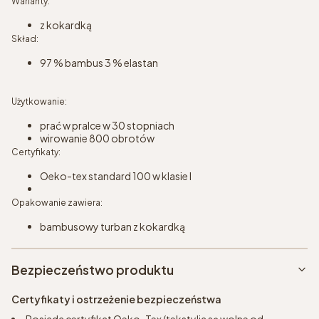
Warianty:
z kokardką
Skład:
97 % bambus 3 % elastan
Użytkowanie:
prać w pralce w 30 stopniach
wirowanie 800 obrotów
Certyfikaty:
Oeko-tex standard 100 w klasie I
Opakowanie zawiera:
bambusowy turban z kokardką
Bezpieczeństwo produktu
Certyfikaty i ostrzeżenie bezpieczeństwa
Posiada certyfikat Oeko-Tex (tekstylia są wolne od