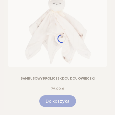
BAMBUSOWY KRÓLICZEK DOU DOU OWIECZKI
Cena
79,00 zł
Do koszyka