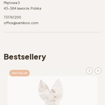
Miętowa 3
43-384 Jaworze, Polska
731761200
office@samiboo.com
Bestsellery
BESTSELLER