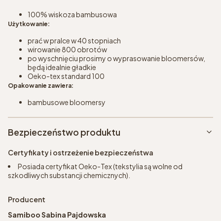
100% wiskoza bambusowa
Użytkowanie:
prać w pralce w 40 stopniach
wirowanie 800 obrotów
po wyschnięciu prosimy o wyprasowanie bloomersów,
będą idealnie gładkie
Oeko-tex standard 100
Opakowanie zawiera:
bambusowe bloomersy
Bezpieczeństwo produktu
Certyfikaty i ostrzeżenie bezpieczeństwa
Posiada certyfikat Oeko-Tex (tekstylia są wolne od
szkodliwych substancji chemicznych).
Producent
Samiboo Sabina Pajdowska