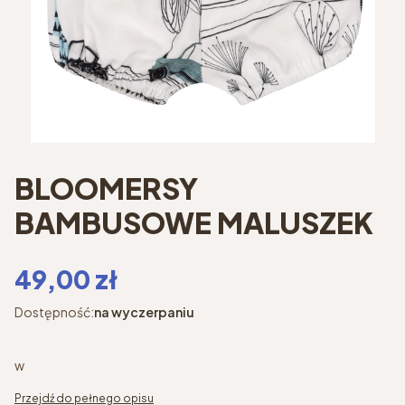
BLOOMERSY
BAMBUSOWE MALUSZEK
Cena
49,00 zł
Dostępność:
na wyczerpaniu
w
Przejdź do pełnego opisu