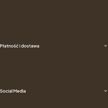
Gwarancje i zwroty
Formularz Zwrotu
About us
B2B
Płatność i dostawa
Dostawa
Sposób płatności
Dane do przelewu
Social Media
Facebook