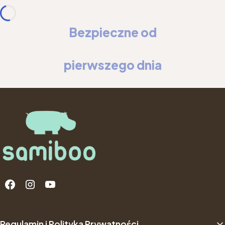
Bezpieczne od
pierwszego dnia
Linki w stopce
Regulamin i Polityka Prywatności