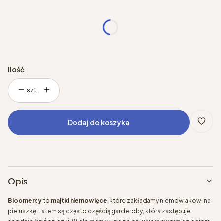
*
Rozmiar
Wybierz
Ilość
szt.
Dodaj do koszyka
Opis
Bloomersy
to
majtki niemowlęce
, które zakładamy niemowlakowi na
pieluszkę. Latem są często częścią garderoby, która zastępuje