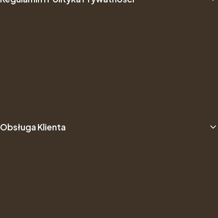
Polityka Prywatności
Promocja Jesien -20% i prezenty
Regulamin Programu Lojalnościowego
Ustawienia plików cookies
Regulamin
Obsługa Klienta
O nas
Opinie Trustmate
Newsletter
Kontakt