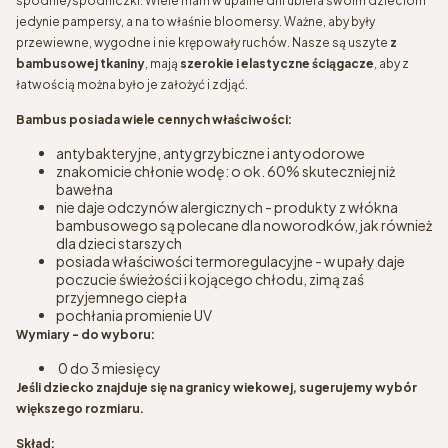
spodnie/spódniczki. Wiele mam w upalne dni ubiera swoim dzieciom
jedynie pampersy, a na to właśnie bloomersy. Ważne, aby były
przewiewne, wygodne i nie krępowały ruchów. Nasze są uszyte
z
bambusowej tkaniny
, mają
szerokie i elastyczne ściągacze
, aby z
łatwością można było je założyć i zdjąć.
Bambus posiada wiele cennych właściwości:
antybakteryjne, antygrzybiczne i antyodorowe
znakomicie chłonie wodę: o ok. 60% skuteczniej niż
bawełna
nie daje odczynów alergicznych - produkty z włókna
bambusowego są polecane dla noworodków, jak również
dla dzieci starszych
posiada właściwości termoregulacyjne - w upały daje
poczucie świeżości i kojącego chłodu, zimą zaś
przyjemnego ciepła
pochłania promienie UV
Wymiary - do wyboru:
0 do 3 miesięcy
Jeśli dziecko znajduje się na granicy wiekowej, sugerujemy wybór
większego rozmiaru.
Skład: