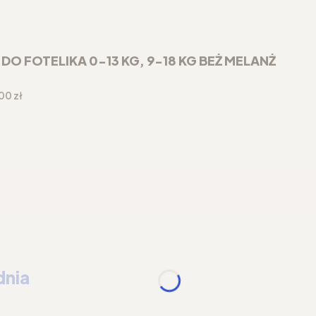
 FOTELIKA 0-13 KG, 9-18 KG BEŻ MELANŻ
a
00 zł
dnia