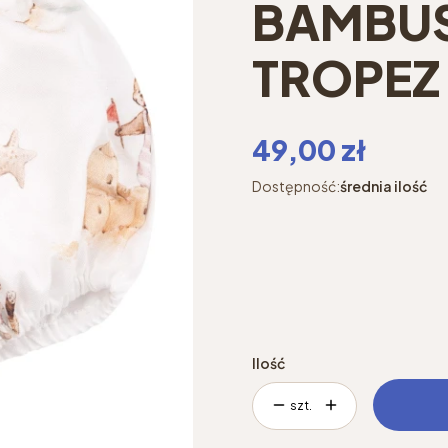
BAMBUS
TROPEZ
Cena
49,00 zł
Dostępność:
średnia ilość
*
Rozmiar
Wybierz
Ilość
szt.