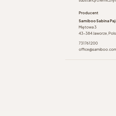
Producent
Samiboo Sabina Pa
Miętowa 3
43-384 Jaworze, Pol
731761200
office@samiboo.co