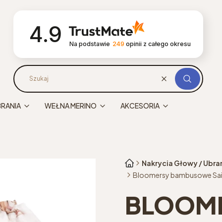
4.9
Na podstawie
249
opinii
z całego okresu
Wyczyść
Szukaj
BRANIA
WEŁNA MERINO
AKCESORIA
Nakrycia Głowy / Ubra
Bloomersy bambusowe Sai
BLOOM