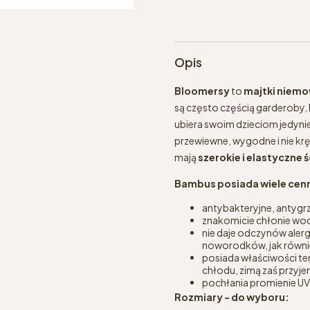
Opis
Bloomersy
to
majtki niem
są często częścią garderoby,
ubiera swoim dzieciom jedyni
przewiewne, wygodne i nie kr
mają
szerokie i elastyczne 
Bambus posiada wiele cen
antybakteryjne, antygr
znakomicie chłonie wod
nie daje odczynów aler
noworodków, jak również
posiada właściwości ter
chłodu, zimą zaś przyj
pochłania promienie UV
Rozmiary - do wyboru: