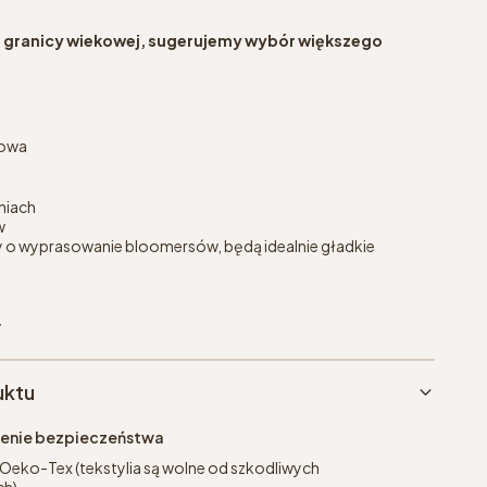
 na granicy wiekowej, sugerujemy wybór większego
sowa
niach
w
 o wyprasowanie bloomersów, będą idealnie gładkie
y
uktu
eżenie bezpieczeństwa
 Oeko-Tex (tekstylia są wolne od szkodliwych
h).