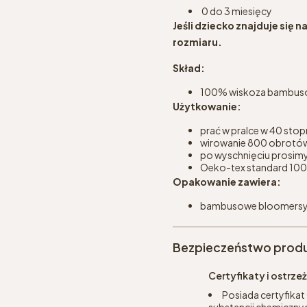
0 do 3 miesięcy
Jeśli dziecko znajduje się
rozmiaru.
Skład:
100% wiskoza bambu
Użytkowanie:
prać w pralce w 40 stop
wirowanie 800 obrotó
po wyschnięciu prosimy
Oeko-tex standard 100
Opakowanie zawiera:
bambusowe bloomers
Bezpieczeństwo prod
Certyfikaty i ostrz
Posiada certyfikat
substancji chemicznyc