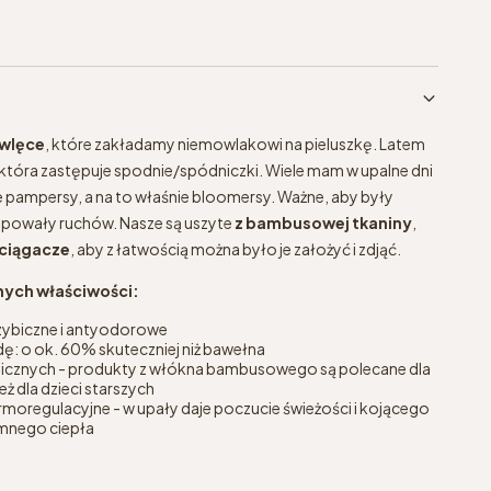
owlęce
, które zakładamy niemowlakowi na pieluszkę. Latem
 która zastępuje spodnie/spódniczki. Wiele mam w upalne dni
e pampersy, a na to właśnie bloomersy. Ważne, aby były
ępowały ruchów. Nasze są uszyte
z bambusowej tkaniny
,
ściągacze
, aby z łatwością można było je założyć i zdjąć.
nych właściwości:
zybiczne i antyodorowe
ę: o ok. 60% skuteczniej niż bawełna
gicznych - produkty z włókna bambusowego są polecane dla
 dla dzieci starszych
moregulacyjne - w upały daje poczucie świeżości i kojącego
emnego ciepła