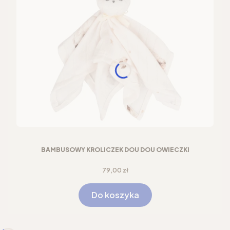
BAMBUSOWY KRÓLICZEK DOU DOU OWIECZKI
Cena
79,00 zł
Do koszyka