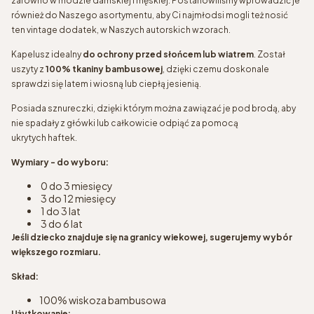
zarówno w modzie damskiej i męskiej. Postanowiliśmy wprowadzić je
również do Naszego asortymentu, aby Ci najmłodsi mogli też nosić
ten vintage dodatek, w Naszych autorskich wzorach.
Kapelusz idealny
do ochrony przed słońcem lub wiatrem
. Został
uszyty z
100% tkaniny bambusowej
, dzięki czemu doskonale
sprawdzi się latem i wiosną lub ciepłą jesienią.
Posiada sznureczki, dzięki którym można zawiązać je pod brodą, aby
nie spadały z główki lub całkowicie odpiąć za pomocą
ukrytych haftek.
Wymiary - do wyboru:
0 do 3 miesięcy
3 do 12 miesięcy
1 do 3 lat
3 do 6 lat
Jeśli dziecko znajduje się na granicy wiekowej, sugerujemy wybór
większego rozmiaru.
Skład:
100% wiskoza bambusowa
Użytkowanie: