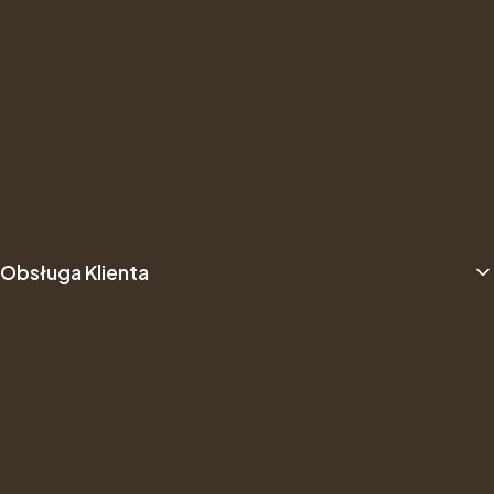
Polityka Prywatności
Promocja Jesien -20% i prezenty
Regulamin Programu Lojalnościowego
Ustawienia plików cookies
Regulamin
Obsługa Klienta
O nas
Opinie Trustmate
Newsletter
Kontakt
Gwarancje i zwroty