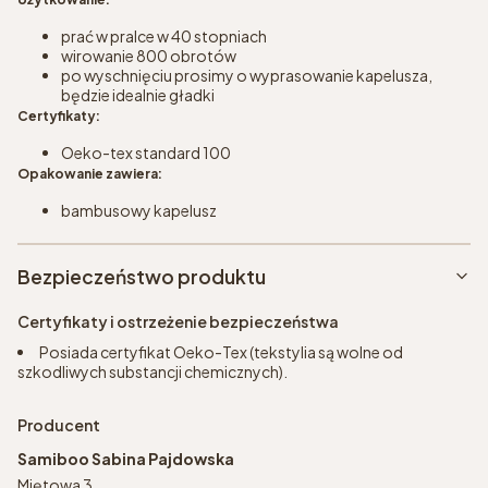
prać w pralce w 40 stopniach
wirowanie 800 obrotów
po wyschnięciu prosimy o wyprasowanie kapelusza,
będzie idealnie gładki
Certyfikaty:
Oeko-tex standard 100
Opakowanie zawiera:
bambusowy kapelusz
Bezpieczeństwo produktu
Certyfikaty i ostrzeżenie bezpieczeństwa
Posiada certyfikat Oeko-Tex (tekstylia są wolne od
szkodliwych substancji chemicznych).
Producent
Samiboo Sabina Pajdowska
Miętowa 3