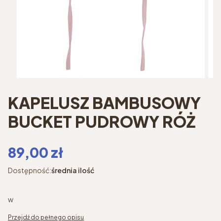
KAPELUSZ BAMBUSOWY
BUCKET PUDROWY RÓŻ
Cena
89,00 zł
Dostępność:
średnia ilość
w
Przejdź do pełnego opisu