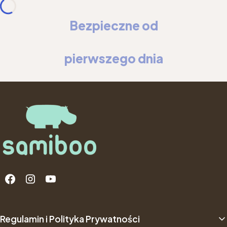
Bezpieczne od
pierwszego dnia
Linki w stopce
Regulamin i Polityka Prywatności