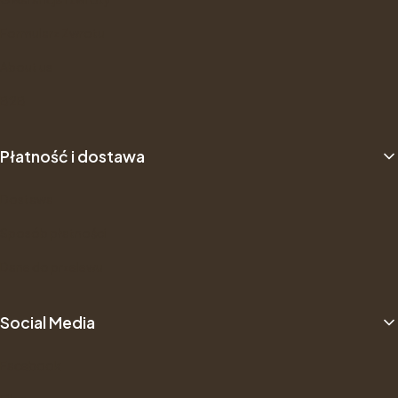
Formularz Zwrotu
About us
B2B
Płatność i dostawa
Dostawa
Sposób płatności
Dane do przelewu
Social Media
Facebook