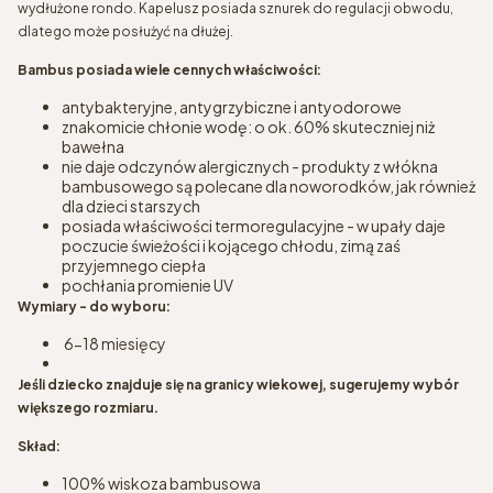
wydłużone rondo. Kapelusz posiada sznurek do regulacji obwodu,
dlatego może posłużyć na dłużej.
Bambus posiada wiele cennych właściwości:
antybakteryjne, antygrzybiczne i antyodorowe
znakomicie chłonie wodę: o ok. 60% skuteczniej niż
bawełna
nie daje odczynów alergicznych - produkty z włókna
bambusowego są polecane dla noworodków, jak również
dla dzieci starszych
posiada właściwości termoregulacyjne - w upały daje
poczucie świeżości i kojącego chłodu, zimą zaś
przyjemnego ciepła
pochłania promienie UV
Wymiary - do wyboru:
6-18 miesięcy
Jeśli dziecko znajduje się na granicy wiekowej, sugerujemy wybór
większego rozmiaru.
Skład:
100% wiskoza bambusowa