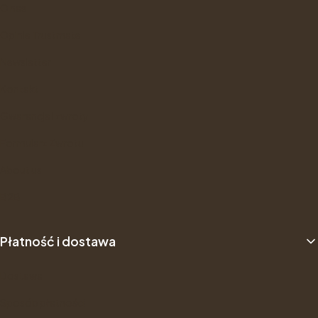
O nas
Opinie Trustmate
Newsletter
Kontakt
Gwarancje i zwroty
Formularz Zwrotu
About us
B2B
Płatność i dostawa
Dostawa
Sposób płatności