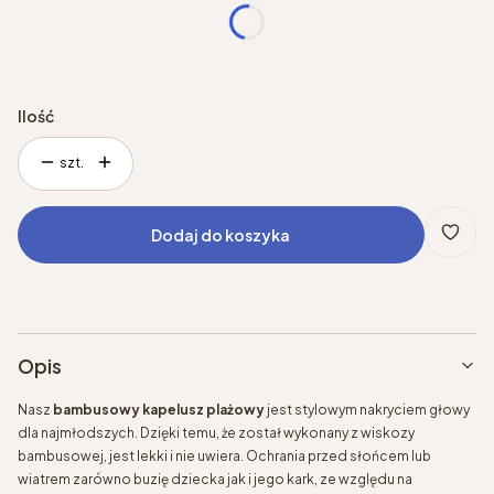
*
Rozmiar
Wybierz
Ilość
szt.
Dodaj do koszyka
Opis
Nasz
bambusowy kapelusz
plażowy
jest stylowym nakryciem głowy
dla najmłodszych. Dzięki temu, że został wykonany z wiskozy
bambusowej, jest lekki i nie uwiera. Ochrania przed słońcem lub
wiatrem zarówno buzię dziecka jak i jego kark, ze względu na