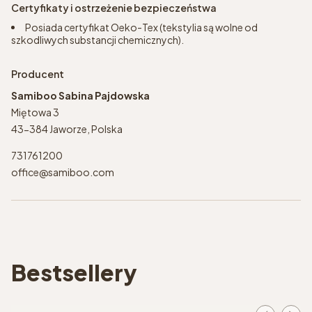
Certyfikaty i ostrzeżenie bezpieczeństwa
Posiada certyfikat Oeko-Tex (tekstylia są wolne od
szkodliwych substancji chemicznych).
Producent
Samiboo Sabina Pajdowska
Miętowa 3
43-384 Jaworze, Polska
731761200
office@samiboo.com
Bestsellery