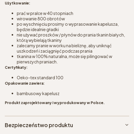
Użytkowanie:
prać w pralce w 40 stopniach
wirowanie 800 obrotów
po wyschnięciu prosimy o wyprasowanie kapelusza,
będzie idealnie gładki
nie używać proszków / płynów do prania tkanin białych,
którą wybielają tkaniny
zalecamy pranie w worku na bieliznę, aby uniknąć
uszkodzeń i zaciągnięć podczas prania
tkanina w 100% naturalna, może się pilingować w
pierwszych praniach.
Certyfikaty:
Oeko-tex standard 100
Opakowanie zawiera:
bambusowy kapelusz
Produkt zaprojektowany i wyprodukowany w Polsce.
Bezpieczeństwo produktu