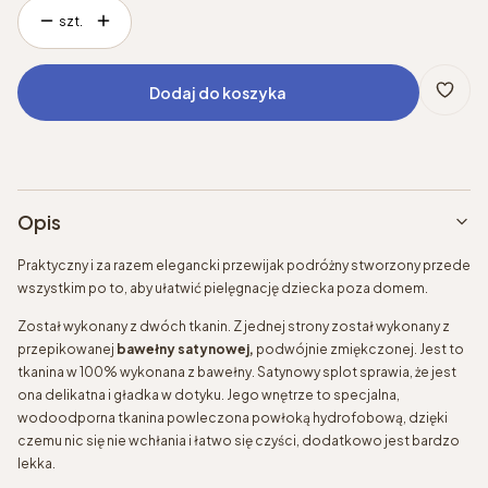
szt.
Dodaj do koszyka
Opis
Praktyczny i za razem elegancki przewijak podróżny stworzony przede
wszystkim po to, aby ułatwić pielęgnację dziecka poza domem.
Został wykonany z dwóch tkanin. Z jednej strony został wykonany z
przepikowanej
bawełny satynowej,
podwójnie zmiękczonej. Jest to
tkanina w 100% wykonana z bawełny. Satynowy splot sprawia, że jest
ona delikatna i gładka w dotyku. Jego wnętrze to specjalna,
wodoodporna tkanina powleczona powłoką hydrofobową, dzięki
czemu nic się nie wchłania i łatwo się czyści, dodatkowo jest bardzo
lekka.