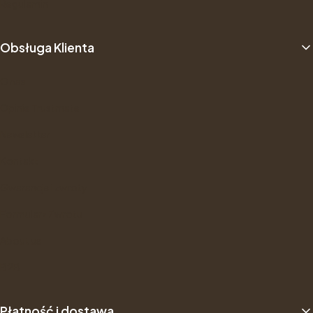
Regulamin
Obsługa Klienta
O nas
Opinie Trustmate
Newsletter
Kontakt
Gwarancje i zwroty
Formularz Zwrotu
About us
B2B
Płatność i dostawa