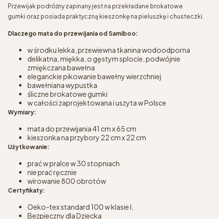
Przewijak podróżny zapinany jest na przekładane brokatowe
gumki oraz posiada praktyczną kieszonkę na pieluszkę i chusteczki.
Dlaczego mata do przewijania od Samiboo:
w środku lekka, przewiewna tkanina wodoodporna
delikatna, miękka, o gęstym splocie, podwójnie
zmiękczana bawełna
eleganckie pikowanie bawełny wierzchniej
bawełniana wypustka
śliczne brokatowe gumki
w całości zaprojektowana i uszyta w Polsce
Wymiary:
mata do przewijania 41 cm x 65 cm
kieszonka na przybory 22 cm x 22 cm
Użytkowanie:
prać w pralce w 30 stopniach
nie prać ręcznie
wirowanie 800 obrotów
Certyfikaty:
Oeko-tex standard 100 w klasie I,
Bezpieczny dla Dziecka