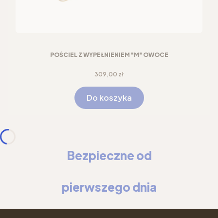
POŚCIEL Z WYPEŁNIENIEM "M" OWOCE
Cena
309,00 zł
Do koszyka
Bezpieczne od
pierwszego dnia