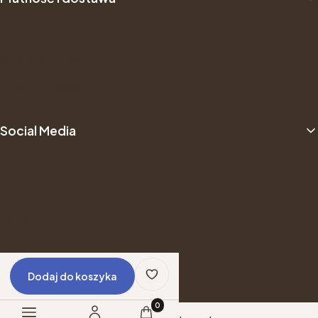
Dostawa
Sposób płatności
Dane do przelewu
Social Media
Facebook
Filmy
Instagram
© Copyright 2025
Shoper
Dodaj do koszyka
Produkty w koszyku: 0. Zobacz szczeg