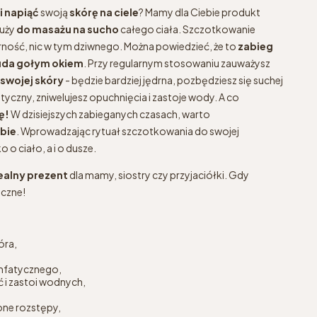
i napiąć
swoją
skórę na ciele
? Mamy dla Ciebie produkt
łuży
do masażu na sucho
całego ciała. Szczotkowanie
rność, nic w tym dziwnego. Można powiedzieć, że to
zabieg
cuda gołym okiem
. Przy regularnym stosowaniu zauważysz
swojej skóry
- będzie bardziej jędrna, pozbędziesz się suchej
tyczny, zniwelujesz opuchnięcia i zastoje wody. A co
ę!
W dzisiejszych zabieganych czasach, warto
ebie
. Wprowadzając rytuał szczotkowania do swojej
 o ciało, a i o dusze.
ealny prezent
dla mamy, siostry czy przyjaciółki. Gdy
ęczne!
óra,
imfatycznego,
 i zastoi wodnych,
one rozstępy,