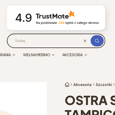
4.9
Na podstawie
249
opinii
z całego okresu
Wyczyść
Szukaj
BRANIA
WEŁNA MERINO
AKCESORIA
Akcesoria
Szczotki
OSTRA 
TAMPIC