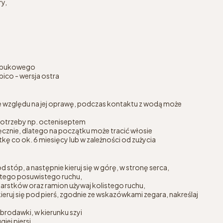
ry,
a bukowego
pico - wersja ostra
ze względu na jej oprawę, podczas kontaktu z wodą może
potrzeby np. octeniseptem
ręcznie, dlatego na początku może tracić włosie
kę co ok. 6 miesięcy lub w zależności od zużycia
 stóp, a następnie kieruj się w górę, w stronę serca,
ostego posuwistego ruchu,
garstków oraz ramion używaj kolistego ruchu,
ieruj się pod pierś, zgodnie ze wskazówkami zegara, nakreślaj
 brodawki, w kierunku szyi
iej piersi,