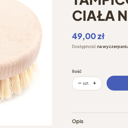
CIAŁA 
Cena
49,00 zł
Dostępność:
na wyczerpani
Ilość
szt.
Opis