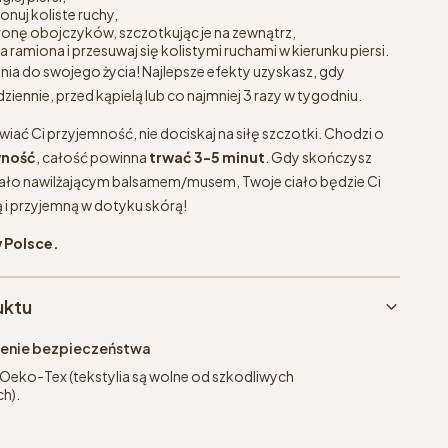
onuj koliste ruchy,
stronę obojczyków, szczotkując je na zewnątrz,
a ramiona i przesuwaj się kolistymi ruchami w kierunku piersi.
a do swojego życia! Najlepsze efekty uzyskasz, gdy
iennie, przed kąpielą lub co najmniej 3 razy w tygodniu.
ć Ci przyjemność, nie dociskaj na siłę szczotki. Chodzi o
wność
, całość powinna
trwać 3-5 minut
. Gdy skończysz
iało nawilżającym balsamem/musem, Twoje ciało będzie Ci
ą i przyjemną w dotyku skórą!
 Polsce.
uktu
eżenie bezpieczeństwa
 Oeko-Tex (tekstylia są wolne od szkodliwych
h).