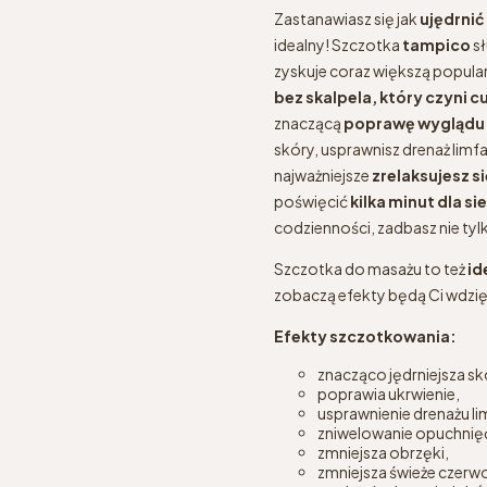
Zastanawiasz się jak
ujędrnić 
idealny! Szczotka
tampico
s
zyskuje coraz większą popula
bez skalpela, który czyni 
znaczącą
poprawę wyglądu 
skóry, usprawnisz drenaż limfa
najważniejsze
zrelaksujesz si
poświęcić
kilka minut dla si
codzienności, zadbasz nie tylko
Szczotka do masażu to też
id
zobaczą efekty będą Ci wdzi
Efekty szczotkowania:
znacząco jędrniejsza sk
poprawia ukrwienie,
usprawnienie drenażu l
zniwelowanie opuchnięć
zmniejsza obrzęki,
zmniejsza świeże czerw