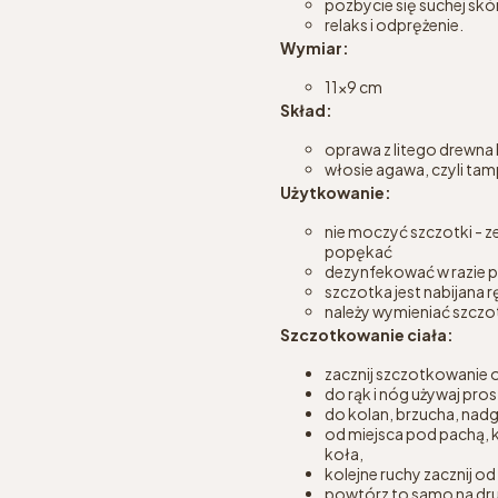
pozbycie się suchej skó
relaks i odprężenie.
Wymiar:
11x9 cm
Skład:
oprawa z litego drewn
włosie agawa, czyli tam
Użytkowanie:
nie moczyć szczotki - 
popękać
dezynfekować w razie 
szczotka jest nabijana 
należy wymieniać szczot
Szczotkowanie ciała:
zacznij szczotkowanie od
do rąk i nóg używaj pr
do kolan, brzucha, nad
od miejsca pod pachą, k
koła,
kolejne ruchy zacznij od
powtórz to samo na drug