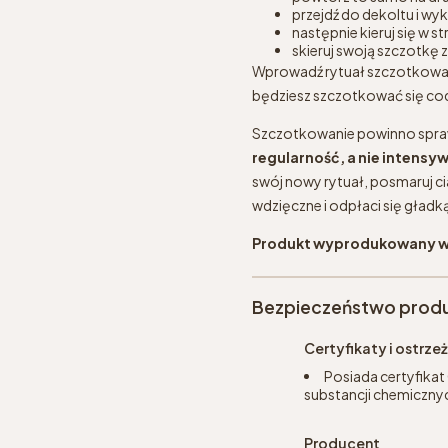
przejdź do dekoltu i wyk
następnie kieruj się w 
skieruj swoją szczotkę z
Wprowadź rytuał szczotkowani
będziesz szczotkować się codz
Szczotkowanie powinno sprawia
regularność, a nie intensy
swój nowy rytuał, posmaruj c
wdzięczne i odpłaci się gładk
Produkt wyprodukowany w
Bezpieczeństwo prod
Certyfikaty i ostrz
Posiada certyfikat
substancji chemicznyc
Producent