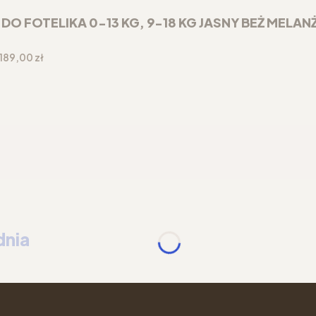
 FOTELIKA 0-13 KG, 9-18 KG JASNY BEŻ MELAN
Cena
189,00 zł
dnia