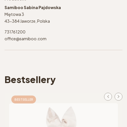
Samiboo Sabina Pajdowska
Miętowa 3
43-384 Jaworze, Polska
731761200
office@samiboo.com
Bestsellery
BESTSELLER