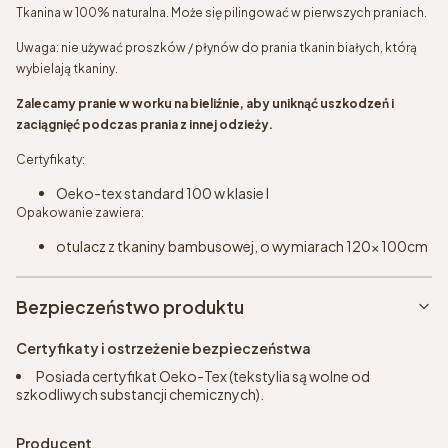
Tkanina w 100% naturalna. Może się pilingować w pierwszych praniach.
Uwaga: nie używać proszków / płynów do prania tkanin białych, którą
wybielają tkaniny.
Zalecamy pranie w worku na bieliźnie, aby uniknąć uszkodzeń i
zaciągnięć podczas prania z innej odzieży.
Certyfikaty:
Oeko-tex standard 100 w klasie I
Opakowanie zawiera:
otulacz z tkaniny bambusowej, o wymiarach 120x 100cm
Bezpieczeństwo produktu
Certyfikaty i ostrzeżenie bezpieczeństwa
Posiada certyfikat Oeko-Tex (tekstylia są wolne od
szkodliwych substancji chemicznych).
Producent