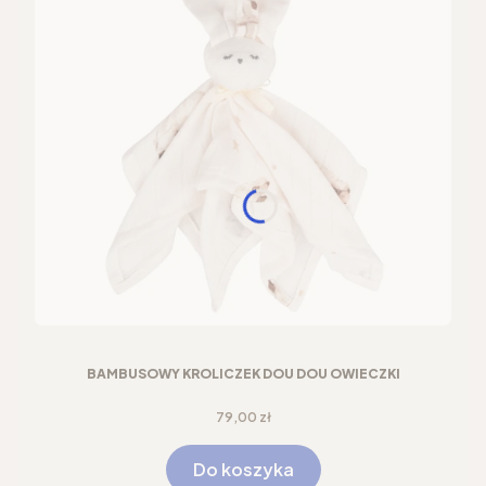
BAMBUSOWY KRÓLICZEK DOU DOU OWIECZKI
Cena
79,00 zł
Do koszyka