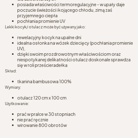
posiada właściwości termoregulacyjne - w upały daje
poczucie świeżości i kojącego chłodu, zimą zaś
przyjemnego ciepła
pochłania promienie UV
Lekki kocyk/ otulacz może być używany jako:
rewelacyjny kocyk na upalne dni
idealna osłonka na wózek dziecięcy (pochłania promienie
UV),
dzięki swoim prozdrowotnym właściwościom oraz
niespotykanej delikatności otulacz doskonale sprawdza
się w roli prześcieradełka
Skład:
tkanina bambusowa 100%
Wymiary:
otulacz 120 cm x 100 cm
Użytkowanie:
prać w pralce w 30 stopniach
nie prać ręcznie
wirowanie 800 obrotów