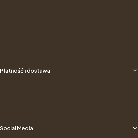
Kontakt
Gwarancje i zwroty
Formularz Zwrotu
About us
B2B
Płatność i dostawa
Dostawa
Sposób płatności
Dane do przelewu
Social Media