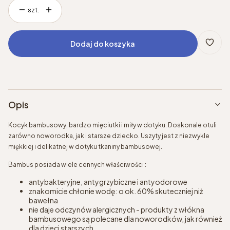
szt.
Dodaj do koszyka
Opis
Kocyk bambusowy, bardzo mięciutki i miły w dotyku. Doskonale otuli
zarówno noworodka, jak i starsze dziecko. Uszyty jest z niezwykle
miękkiej i delikatnej w dotyku tkaniny bambusowej.
Bambus posiada wiele cennych właściwości :
antybakteryjne, antygrzybiczne i antyodorowe
znakomicie chłonie wodę: o ok. 60% skuteczniej niż
bawełna
nie daje odczynów alergicznych - produkty z włókna
bambusowego są polecane dla noworodków, jak również
dla dzieci starszych