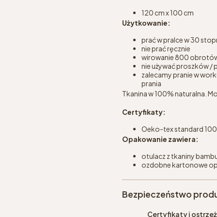
120 cm x 100 cm
Użytkowanie:
prać w pralce w 30 stop
nie prać ręcznie
wirowanie 800 obrotó
nie używać proszków / p
zalecamy pranie w worku
prania
Tkanina w 100% naturalna. Mo
Certyfikaty:
Oeko-tex standard 100 w
Opakowanie zawiera:
otulacz z tkaniny bam
ozdobne kartonowe o
Bezpieczeństwo prod
Certyfikaty i ostrz