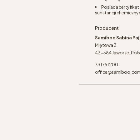
Posiada certyfikat
substancji chemicznyc
Producent
Samiboo Sabina Pa
Miętowa 3
43-384 Jaworze, Pol
731761200
office@samiboo.co