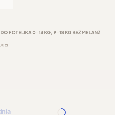
 FOTELIKA 0-13 KG, 9-18 KG BEŻ MELANŻ
a
00 zł
dnia