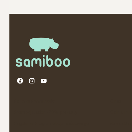
Linki w stopce
Polityka Prywatności
O nas
Promocja Jesien -20% i prezenty
Opinie Tru
Regulamin Programu Lojalnościowego
Newsletter