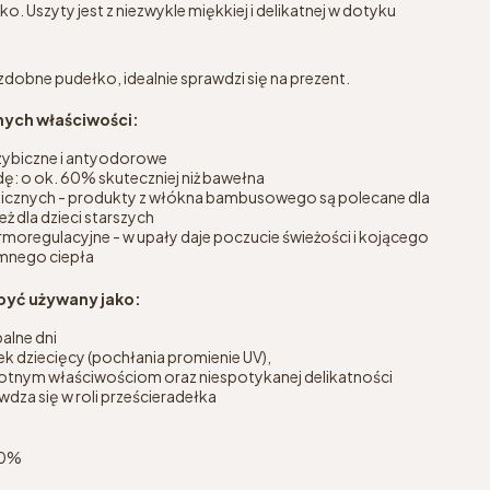
ko. Uszyty jest z niezwykle miękkiej i delikatnej w dotyku
dobne pudełko, idealnie sprawdzi się na prezent.
nych właściwości:
zybiczne i antyodorowe
ę: o ok. 60% skuteczniej niż bawełna
gicznych - produkty z włókna bambusowego są polecane dla
 dla dzieci starszych
moregulacyjne - w upały daje poczucie świeżości i kojącego
emnego ciepła
 być używany jako:
alne dni
k dziecięcy (pochłania promienie UV),
otnym właściwościom oraz niespotykanej delikatności
dza się w roli prześcieradełka
00%