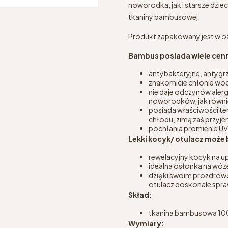
noworodka, jak i starsze dziec
tkaniny bambusowej.
Produkt zapakowany jest w oz
Bambus posiada wiele cen
antybakteryjne, antygr
znakomicie chłonie wod
nie daje odczynów aler
noworodków, jak również
posiada właściwości ter
chłodu, zimą zaś przyj
pochłania promienie UV
Lekki kocyk/ otulacz może
rewelacyjny kocyk na up
idealna osłonka na wóze
dzięki swoim prozdrow
otulacz doskonale spraw
Skład:
tkanina bambusowa 1
Wymiary: