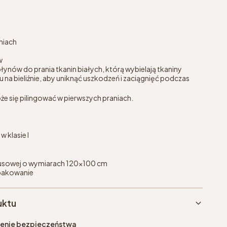
niach
w
łynów do prania tkanin białych, którą wybielają tkaniny
 na bieliźnie, aby uniknąć uszkodzeń i zaciągnięć podczas
że się pilingować w pierwszych praniach.
 klasie I
busowej o wymiarach 120x100 cm
pakowanie
uktu
eżenie bezpieczeństwa