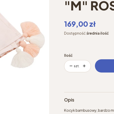
"M" RO
Cena
169,00 zł
Dostępność:
średnia ilość
Ilość
szt.
Opis
Kocyk bambusowy, bardzo mięc