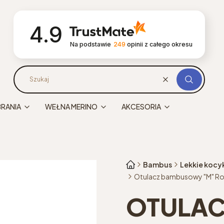
4.9
Na podstawie
249
opinii
z całego okresu
Wyczyść
Szukaj
BRANIA
WEŁNA MERINO
AKCESORIA
Bambus
Lekkie kocy
Otulacz bambusowy "M" R
OTULA