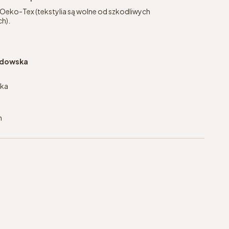
 Oeko-Tex (tekstylia są wolne od szkodliwych
h).
jdowska
ska
m