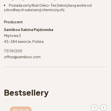
Posiada certyfikat Oeko-Tex (tekstylia są wolne od
szkodliwych substancji chemicznych).
Producent
Samiboo Sabina Pajdowska
Miętowa 3
43-384 Jaworze, Polska
731761200
office@samiboo.com
Bestsellery
BESTSELLER