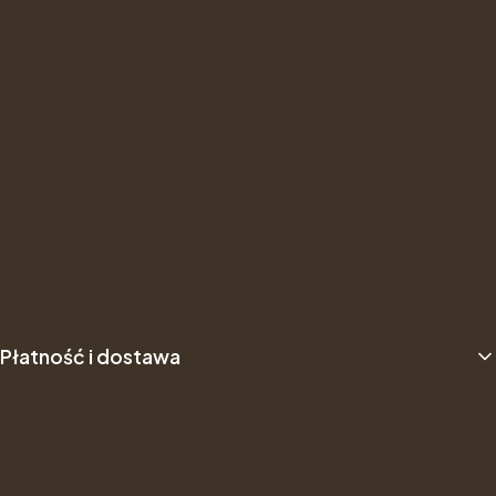
Opinie Trustmate
Newsletter
Kontakt
Gwarancje i zwroty
Formularz Zwrotu
About us
B2B
Płatność i dostawa
Dostawa
Sposób płatności
Dane do przelewu