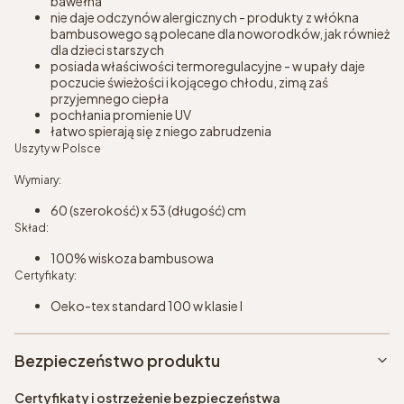
bawełna
nie daje odczynów alergicznych - produkty z włókna
bambusowego są polecane dla noworodków, jak również
dla dzieci starszych
posiada właściwości termoregulacyjne - w upały daje
poczucie świeżości i kojącego chłodu, zimą zaś
przyjemnego ciepła
pochłania promienie UV
łatwo spierają się z niego zabrudzenia
Uszyty w Polsce
Wymiary:
60 (szerokość) x 53 (długość) cm
Skład:
100% wiskoza bambusowa
Certyfikaty:
Oeko-tex standard 100 w klasie I
Bezpieczeństwo produktu
Certyfikaty i ostrzeżenie bezpieczeństwa