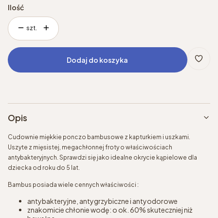
Ilość
szt.
Dodaj do koszyka
Opis
Cudownie miękkie ponczo bambusowe z kapturkiem i uszkami.
Uszyte z mięsistej, megachłonnej froty o właściwościach
antybakteryjnych. Sprawdzi się jako idealne okrycie kąpielowe dla
dziecka od roku do 5 lat.
Bambus posiada wiele cennych właściwości :
antybakteryjne, antygrzybiczne i antyodorowe
znakomicie chłonie wodę: o ok. 60% skuteczniej niż