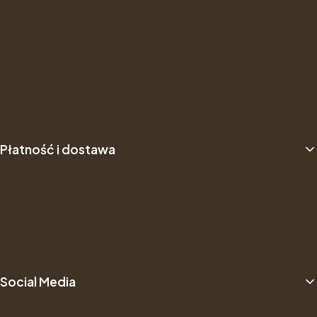
Gwarancje i zwroty
Formularz Zwrotu
About us
B2B
Płatność i dostawa
Dostawa
Sposób płatności
Dane do przelewu
Social Media
Facebook