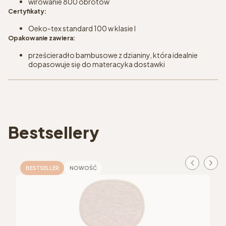
wirowanie 800 obrotów
Certyfikaty:
Oeko-tex standard 100 w klasie I
Opakowanie zawiera:
prześcieradło bambusowe z dzianiny, która idealnie
dopasowuje się do materacyka dostawki
Bestsellery
BESTSELLER
NOWOŚĆ