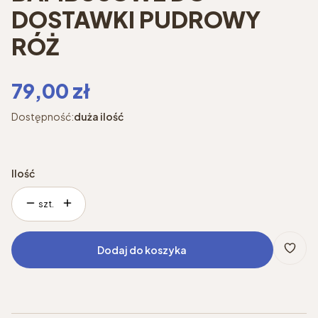
DOSTAWKI PUDROWY
RÓŻ
Cena
79,00 zł
Dostępność:
duża ilość
Ilość
szt.
Dodaj do koszyka