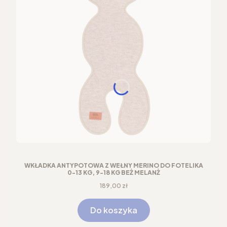
WKŁADKA ANTYPOTOWA Z WEŁNY MERINO DO FOTELIKA
0-13 KG, 9-18 KG BEŻ MELANŻ
Cena
189,00 zł
Do koszyka