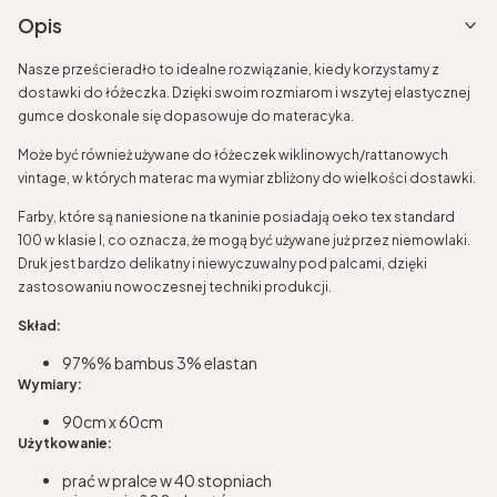
Opis
Nasze prześcieradło to idealne rozwiązanie, kiedy korzystamy z
dostawki do łóżeczka. Dzięki swoim rozmiarom i wszytej elastycznej
gumce doskonale się dopasowuje do materacyka.
Może być również używane do łóżeczek wiklinowych/rattanowych
vintage, w których materac ma wymiar zbliżony do wielkości dostawki.
Farby, które są naniesione na tkaninie posiadają oeko tex standard
100 w klasie I, co oznacza, że mogą być używane już przez niemowlaki.
Druk jest bardzo delikatny i niewyczuwalny pod palcami, dzięki
zastosowaniu nowoczesnej techniki produkcji.
Skład:
97%% bambus 3% elastan
Wymiary:
90cm x 60cm
Użytkowanie:
prać w pralce w 40 stopniach