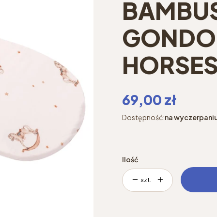
BAMBU
GONDOL
HORSE
Cena
69,00 zł
Dostępność:
na wyczerpani
Ilość
szt.