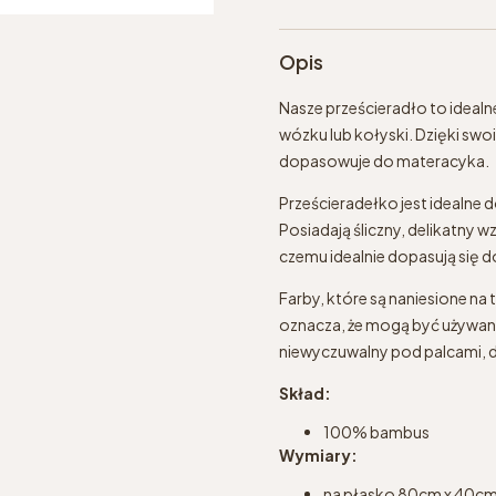
Opis
Nasze prześcieradło to idealn
wózku lub kołyski. Dzięki swo
dopasowuje do materacyka.
Prześcieradełko jest idealne d
Posiadają śliczny, delikatny 
czemu idealnie dopasują się 
Farby, które są naniesione na 
oznacza, że mogą być używane 
niewyczuwalny pod palcami, d
Skład:
100% bambus
Wymiary:
na płasko 80cm x 40c