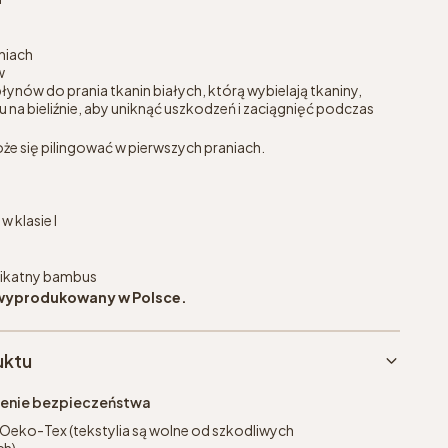
niach
w
łynów do prania tkanin białych, którą wybielają tkaniny,
 na bieliźnie, aby uniknąć uszkodzeń i zaciągnięć podczas
że się pilingować w pierwszych praniach.
 klasie I
likatny bambus
 wyprodukowany w Polsce.
uktu
eżenie bezpieczeństwa
 Oeko-Tex (tekstylia są wolne od szkodliwych
h).