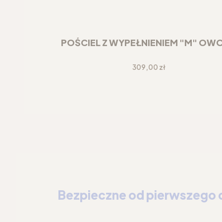
POŚCIEL Z WYPEŁNIENIEM "M" OW
Cena
309,00 zł
Bezpieczne od pierwszego 