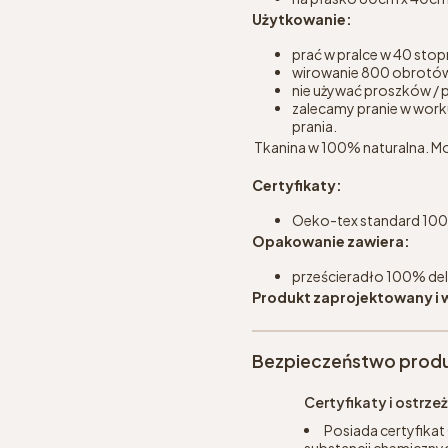
Użytkowanie:
prać w pralce w 40 stop
wirowanie 800 obrotó
nie używać proszków / p
zalecamy pranie w worku
prania.
Tkanina w 100% naturalna. Mo
Certyfikaty:
Oeko-tex standard 100 w
Opakowanie zawiera:
prześcieradło 100% de
Produkt zaprojektowany i
Bezpieczeństwo prod
Certyfikaty i ostrz
Posiada certyfikat
substancji chemicznyc