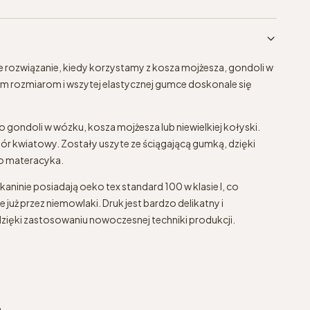
e rozwiązanie, kiedy korzystamy z kosza mojżesza, gondoli w
im rozmiarom i wszytej elastycznej gumce doskonale się
o gondoli w wózku, kosza mojżesza lub niewielkiej kołyski.
wzór kwiatowy. Zostały uszyte ze ściągającą gumką, dzięki
do materacyka.
tkaninie posiadają oeko tex standard 100 w klasie I, co
już przez niemowlaki. Druk jest bardzo delikatny i
zięki zastosowaniu nowoczesnej techniki produkcji.
m