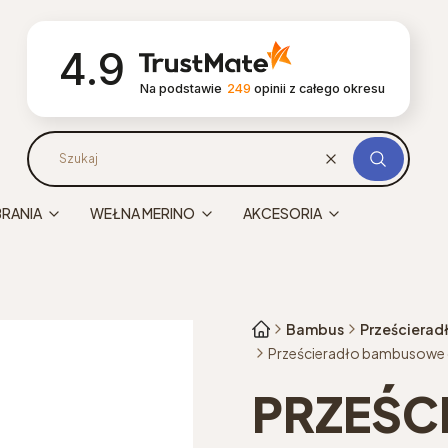
4.9
Na podstawie
249
opinii
z całego okresu
Wyczyść
Szukaj
BRANIA
WEŁNA MERINO
AKCESORIA
Bambus
Prześcierad
Prześcieradło bambusowe 
PRZEŚC