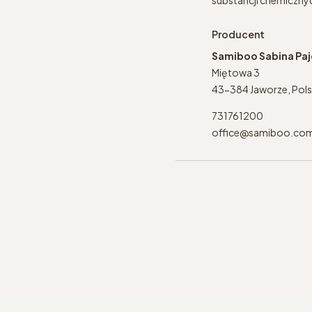
Producent
Samiboo Sabina Pa
Miętowa 3
43-384 Jaworze, Pol
731761200
office@samiboo.co