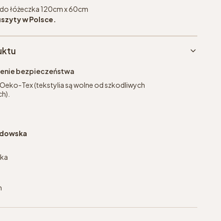
, do łóżeczka 120cm x 60cm
uszyty w Polsce.
uktu
eżenie bezpieczeństwa
 Oeko-Tex (tekstylia są wolne od szkodliwych
h).
jdowska
ska
m