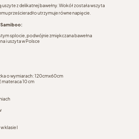
ą uszyte z delikatnej bawełny. Wokół została wszyta
mu prześcieradło utrzymuje równe napięcie.
d Samiboo:
ęstym splocie, podwójnie zmiękczana bawełna
a i uszyta w Polsce
czka o wymiarach: 120cmx60cm
 materaca 10 cm
niach
w
 klasie I