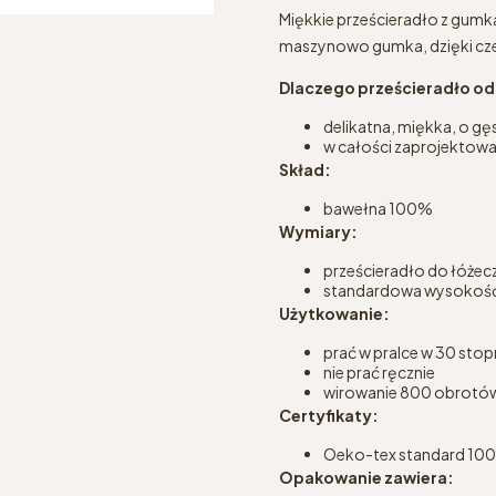
Miękkie prześcieradło z gumk
maszynowo gumka, dzięki cze
Dlaczego prześcieradło o
delikatna, miękka, o g
w całości zaprojektowan
Skład:
bawełna 100%
Wymiary:
prześcieradło do łóże
standardowa wysokość
Użytkowanie:
prać w pralce w 30 stop
nie prać ręcznie
wirowanie 800 obrotó
Certyfikaty:
Oeko-tex standard 100 w
Opakowanie zawiera: