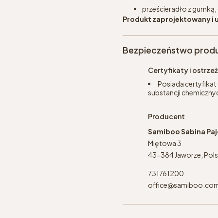
prześcieradło z gumką
Produkt zaprojektowany i 
Bezpieczeństwo prod
Certyfikaty i ostrz
Posiada certyfikat
substancji chemicznyc
Producent
Samiboo Sabina Pa
Miętowa 3
43-384 Jaworze, Pol
731761200
office@samiboo.co