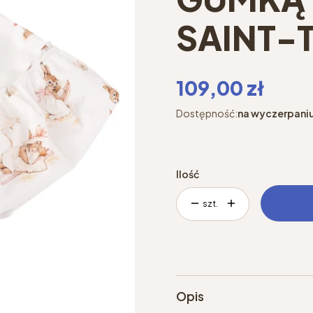
SAINT-
Cena
109,00 zł
Dostępność:
na wyczerpani
Ilość
szt.
Opis