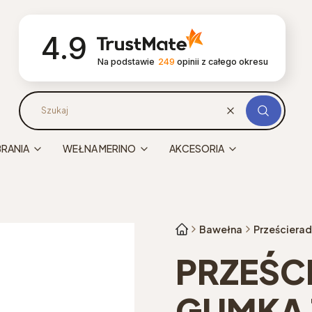
4.9
Na podstawie
249
opinii
z całego okresu
Wyczyść
Szukaj
BRANIA
WEŁNA MERINO
AKCESORIA
Bawełna
Prześcierad
PRZEŚC
GUMKĄ 