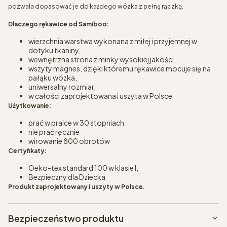
pozwala dopasować je do każdego wózka z pełną rączką.
Dlaczego rękawice od Samiboo:
wierzchnia warstwa wykonana z miłej i przyjemnej w
dotyku tkaniny,
wewnętrzna strona z minky wysokiej jakości,
wszyty magnes, dzięki któremu rękawice mocuje się na
pałąku wózka,
uniwersalny rozmiar,
w całości zaprojektowana i uszyta w Polsce
Użytkowanie:
prać w pralce w 30 stopniach
nie prać ręcznie
wirowanie 800 obrotów
Certyfikaty:
Oeko-tex standard 100 w klasie I,
Bezpieczny dla Dziecka
Produkt zaprojektowany i uszyty w Polsce.
Bezpieczeństwo produktu