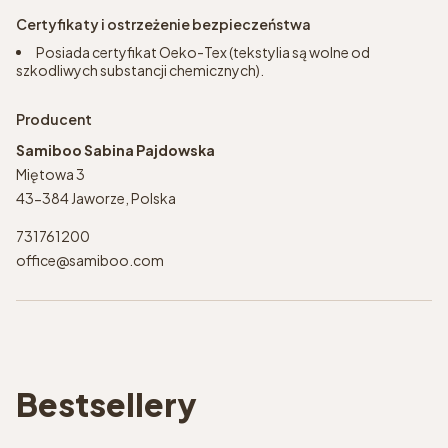
Certyfikaty i ostrzeżenie bezpieczeństwa
Posiada certyfikat Oeko-Tex (tekstylia są wolne od
szkodliwych substancji chemicznych).
Producent
Samiboo Sabina Pajdowska
Miętowa 3
43-384 Jaworze, Polska
731761200
office@samiboo.com
Bestsellery