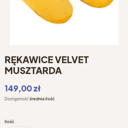
RĘKAWICE VELVET
MUSZTARDA
Cena
149,00 zł
Dostępność:
średnia ilość
Ilość