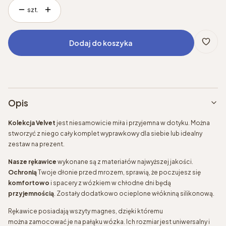
szt.
Dodaj do koszyka
Opis
Kolekcja Velvet
jest niesamowicie miła i przyjemna w dotyku. Można
stworzyć z niego cały komplet wyprawkowy dla siebie lub idealny
zestaw na prezent.
Nasze rękawice
wykonane są z materiałów najwyższej jakości.
Ochronią
Twoje dłonie przed mrozem, sprawią, że poczujesz się
komfortowo
i spacery z wózkiem w chłodne dni będą
przyjemnością
. Zostały dodatkowo ocieplone włókniną silikonową.
Rękawice posiadają wszyty magnes, dzięki któremu
można zamocować je na pałąku wózka. Ich rozmiar jest uniwersalny i