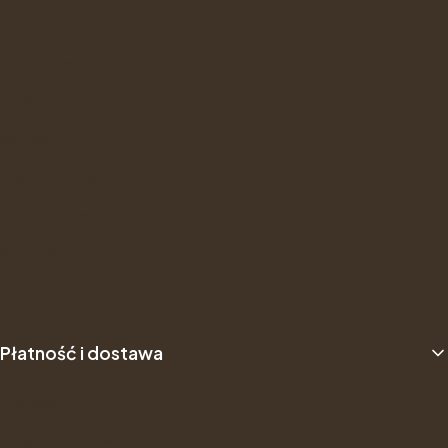
O nas
Opinie Trustmate
Newsletter
Kontakt
Gwarancje i zwroty
Formularz Zwrotu
About us
B2B
Płatność i dostawa
Dostawa
Sposób płatności