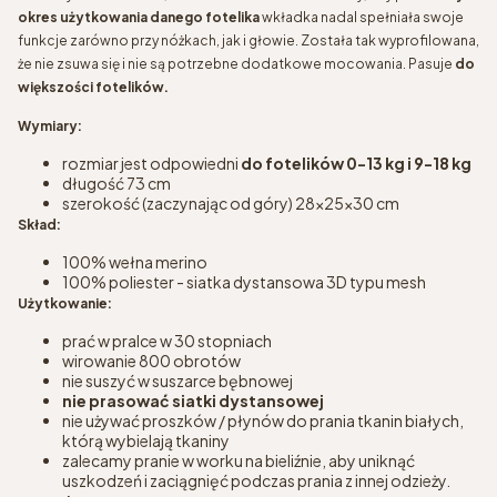
okres użytkowania danego fotelika
wkładka nadal spełniała swoje
funkcje zarówno przy nóżkach, jak i głowie. Została tak wyprofilowana,
że nie zsuwa się i nie są potrzebne dodatkowe mocowania. Pasuje
do
większości fotelików.
Wymiary:
rozmiar jest odpowiedni
do fotelików 0-13 kg i 9-18 kg
długość 73 cm
szerokość (zaczynając od góry) 28x25x30 cm
Skład:
100% wełna merino
100% poliester - siatka dystansowa 3D typu mesh
Użytkowanie:
prać w pralce w 30 stopniach
wirowanie 800 obrotów
nie suszyć w suszarce bębnowej
nie prasować siatki dystansowej
nie używać proszków / płynów do prania tkanin białych,
którą wybielają tkaniny
zalecamy pranie w worku na bieliźnie, aby uniknąć
uszkodzeń i zaciągnięć podczas prania z innej odzieży.