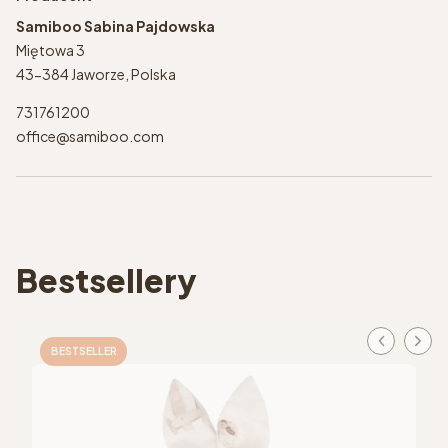
Samiboo Sabina Pajdowska
Miętowa 3
43-384 Jaworze, Polska
731761200
office@samiboo.com
Bestsellery
BESTSELLER