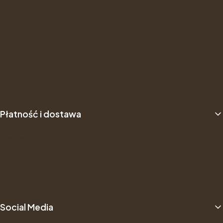
Kontakt
Gwarancje i zwroty
Formularz Zwrotu
About us
B2B
Płatność i dostawa
Dostawa
Sposób płatności
Dane do przelewu
Social Media