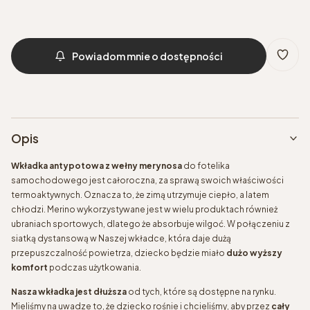
Powiadom mnie o dostępności
Opis
Wkładka antypotowa z wełny merynosa
do fotelika
samochodowego jest całoroczna, za sprawą swoich właściwości
termoaktywnych. Oznacza to, że zimą utrzymuje ciepło, a latem
chłodzi. Merino wykorzystywane jest w wielu produktach również
ubraniach sportowych, dlatego że absorbuje wilgoć. W połączeniu z
siatką dystansową w Naszej wkładce, która daje dużą
przepuszczalność powietrza, dziecko będzie miało
dużo wyższy
komfort
podczas użytkowania.
Nasza wkładka jest dłuższa
od tych, które są dostępne na rynku.
Mieliśmy na uwadze to, że dziecko rośnie i chcieliśmy, aby przez
cały