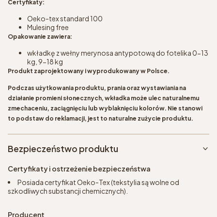
Certyfikaty:
Oeko-tex standard 100
Mulesing free
Opakowanie zawiera:
wkładkę z wełny merynosa antypotową do fotelika 0-13
kg, 9-18 kg
Produkt zaprojektowany i wyprodukowany w Polsce.
Podczas użytkowania produktu, prania oraz wystawiania na
działanie promieni słonecznych, wkładka może ulec naturalnemu
zmechaceniu, zaciągnięciu lub wyblaknięciu kolorów. Nie stanowi
to podstaw do reklamacji, jest to naturalne zużycie produktu.
Bezpieczeństwo produktu
Certyfikaty i ostrzeżenie bezpieczeństwa
Posiada certyfikat Oeko-Tex (tekstylia są wolne od
szkodliwych substancji chemicznych).
Producent