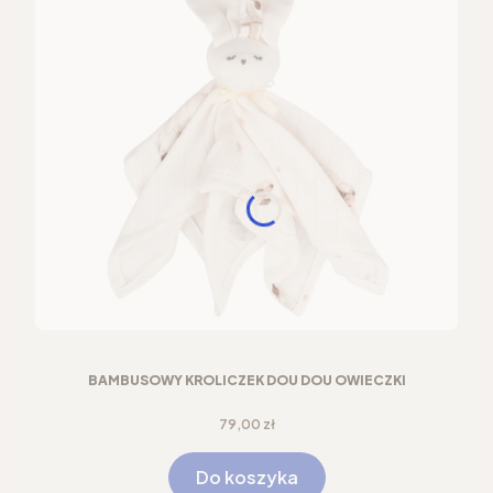
BAMBUSOWY KRÓLICZEK DOU DOU OWIECZKI
Cena
79,00 zł
Do koszyka