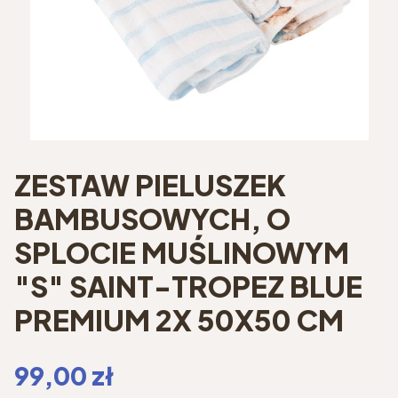
ZESTAW PIELUSZEK
BAMBUSOWYCH, O
SPLOCIE MUŚLINOWYM
"S" SAINT-TROPEZ BLUE
PREMIUM 2X 50X50 CM
Cena
99,00 zł