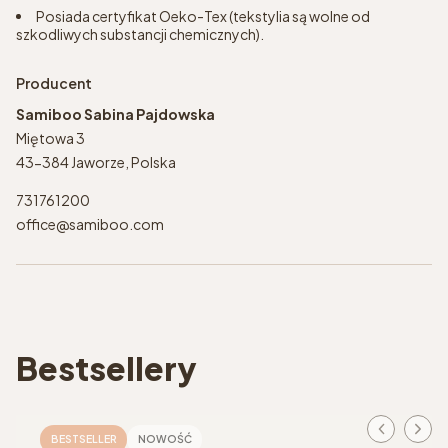
Posiada certyfikat Oeko-Tex (tekstylia są wolne od
szkodliwych substancji chemicznych).
Producent
Samiboo Sabina Pajdowska
Miętowa 3
43-384 Jaworze, Polska
731761200
office@samiboo.com
Bestsellery
BESTSELLER
NOWOŚĆ