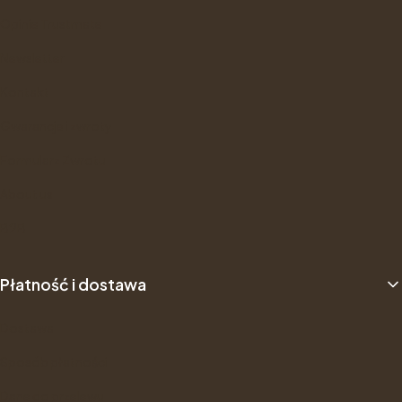
Opinie Trustmate
Newsletter
Kontakt
Gwarancje i zwroty
Formularz Zwrotu
About us
B2B
Płatność i dostawa
Dostawa
Sposób płatności
Dane do przelewu