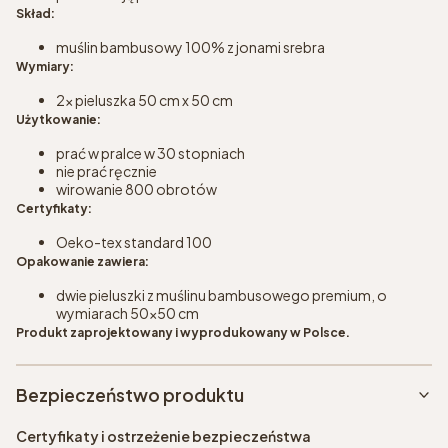
Skład:
muślin bambusowy 100% z jonami srebra
Wymiary:
2x pieluszka 50 cm x 50 cm
Użytkowanie:
prać w pralce w 30 stopniach
nie prać ręcznie
wirowanie 800 obrotów
Certyfikaty:
Oeko-tex standard 100
Opakowanie zawiera:
dwie pieluszki z muślinu bambusowego premium, o
wymiarach 50x50 cm
Produkt zaprojektowany i wyprodukowany w Polsce.
Bezpieczeństwo produktu
Certyfikaty i ostrzeżenie bezpieczeństwa