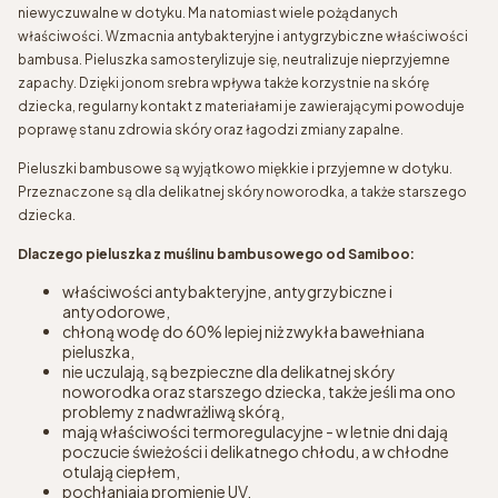
niewyczuwalne w dotyku. Ma natomiast wiele pożądanych
właściwości. Wzmacnia antybakteryjne i antygrzybiczne właściwości
bambusa. Pieluszka samosterylizuje się, neutralizuje nieprzyjemne
zapachy. Dzięki jonom srebra wpływa także korzystnie na skórę
dziecka, regularny kontakt z materiałami je zawierającymi powoduje
poprawę stanu zdrowia skóry oraz łagodzi zmiany zapalne.
Pieluszki bambusowe są wyjątkowo miękkie i przyjemne w dotyku.
Przeznaczone są dla delikatnej skóry noworodka, a także starszego
dziecka.
Dlaczego pieluszka z muślinu bambusowego od Samiboo:
właściwości antybakteryjne, antygrzybiczne i
antyodorowe,
chłoną wodę do 60% lepiej niż zwykła bawełniana
pieluszka,
nie uczulają, są bezpieczne dla delikatnej skóry
noworodka oraz starszego dziecka, także jeśli ma ono
problemy z nadwrażliwą skórą,
mają właściwości termoregulacyjne - w letnie dni dają
poczucie świeżości i delikatnego chłodu, a w chłodne
otulają ciepłem,
pochłaniają promienie UV.