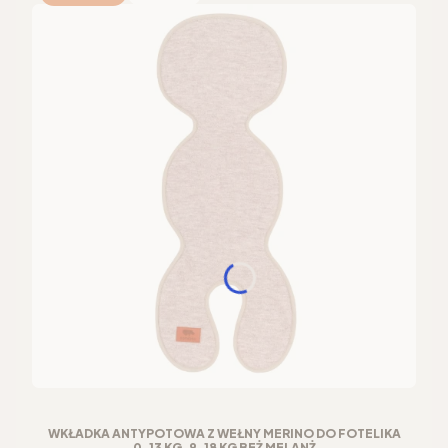
WKŁADKA ANTYPOTOWA Z WEŁNY MERINO DO FOTELIKA
0-13 KG, 9-18 KG BEŻ MELANŻ