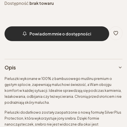
Dostępność:
brak towaru
Powiadom mnie o dostępności
Opis
Pieluszki wykonane w 100% z bambusowego muślinu premium o
gęstym splocie, zapewniają maluchowi świeżość, a Wam obojgu
komfort w każdej sytuacji. Idealnie sprawdzają się podczas karmienia,
leżakowania, odbijania czy też wycierania. Chronią przed słońcem i nie
podrażniają skóry malucha.
Pieluszki dodatkowo zostały zaopatrzone o nową formułę Silver Plus
Protection, która wykorzystuje jony srebra. Dzięki formie
nanocząsteczek, srebro nie jest widoczne dla oka i jest