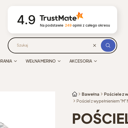
4.9
Na podstawie
249
opinii
z całego okresu
Wyczyść
Szukaj
BRANIA
WEŁNA MERINO
AKCESORIA
Bawełna
Pościele z 
Pościel z wypełnieniem "M"
POŚCIEL