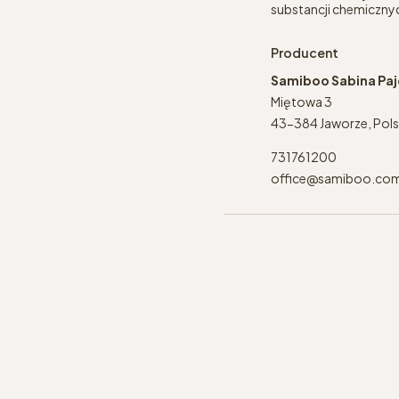
substancji chemicznyc
Producent
Samiboo Sabina Pa
Miętowa 3
43-384 Jaworze, Pol
731761200
office@samiboo.co