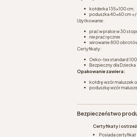
kołderka 135x100 cm;
poduszka 40x60 cm +/
Użytkowanie:
prać w pralce w 30 stop
nie prać ręcznie
wirowanie 800 obrotó
Certyfikaty:
Oeko-tex standard 100 w
Bezpieczny dla Dziecka
Opakowanie zawiera:
kołdrę wzór maluszek o
poduszkę wzór maluszek
Bezpieczeństwo prod
Certyfikaty i ostrz
Posiada certyfikat