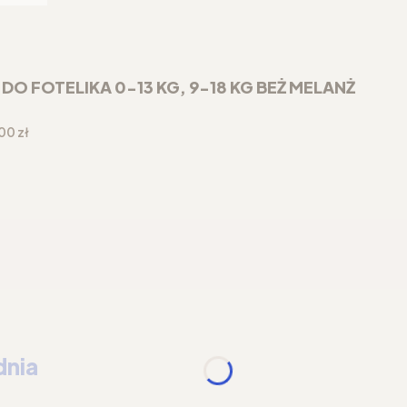
 FOTELIKA 0-13 KG, 9-18 KG BEŻ MELANŻ
a
00 zł
dnia