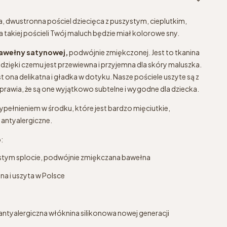
a, dwustronna pościel dziecięca z puszystym, cieplutkim,
takiej pościeli Twój maluch będzie miał kolorowe sny.
awełny satynowej,
podwójnie zmiękczonej. Jest to tkanina
zięki czemu jest przewiewna i przyjemna dla skóry maluszka.
t ona delikatna i gładka w dotyku. Nasze pościele uszyte są z
sprawia, że są one wyjątkowo subtelne i wygodne dla dziecka.
 wypełnieniem w środku, które jest bardzo mięciutkie,
 antyalergiczne.
:
ęstym splocie, podwójnie zmiękczana bawełna
a i uszyta w Polsce
antyalergiczna włóknina silikonowa nowej generacji