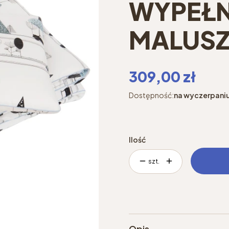
WYPEŁN
MALUSZ
Cena
309,00 zł
Dostępność:
na wyczerpani
Ilość
szt.
Opis