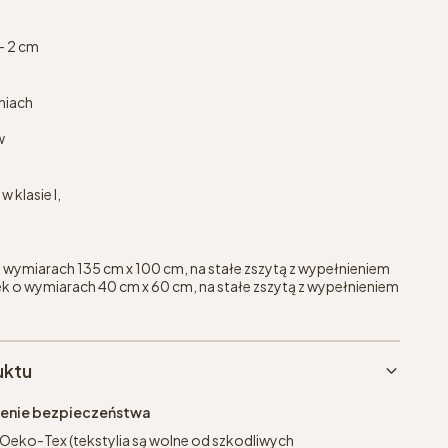
- 2 cm
niach
w
 klasie I,
 wymiarach 135 cm x 100 cm, na stałe zszytą z wypełnieniem
 o wymiarach 40 cm x 60 cm, na stałe zszytą z wypełnieniem
uktu
eżenie bezpieczeństwa
 Oeko-Tex (tekstylia są wolne od szkodliwych