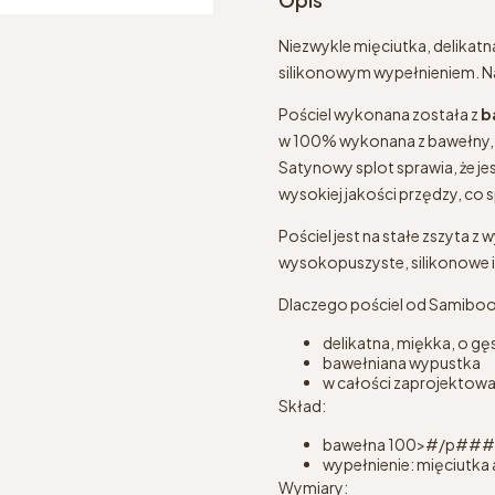
Niezwykle mięciutka, delikatn
silikonowym wypełnieniem. Na 
Pościel wykonana została z
b
w 100% wykonana z bawełny, d
Satynowy splot sprawia, że jes
wysokiej jakości przędzy, co 
Pościel jest na stałe zszyta z
wysokopuszyste, silikonowe i
Dlaczego pościel od Samiboo
delikatna, miękka, o g
bawełniana wypustka
w całości zaprojektowan
Skład:
bawełna 100>#/p###
wypełnienie: mięciutka 
Wymiary: