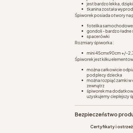
jest bardzo lekka, dzi
tkanina została wypro
Śpiworek posiada otwory na p
fotelika samochodowe
gondoli - bardzo ładne s
spacerówki
Rozmiary śpiworka :
mini 45cmx90cm +/-2,
Śpiworek jest kilku elemento
można całkowicie odpią
pod plecy dziecka
można rozpiąć zamki w 
zewnątrz
śpiworek ma dodatkową 
uzyskujemy cieplejszy 
Bezpieczeństwo prod
Certyfikaty i ostrz