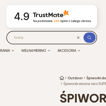
4.9
Na podstawie
249
opinii
z całego okresu
Wyczyść
Szukaj
BRANIA
WEŁNA MERINO
AKCESORIA
Outdoor
Śpiworki do
Śpiworek wiosna-lato SUPER
ŚPIWOR