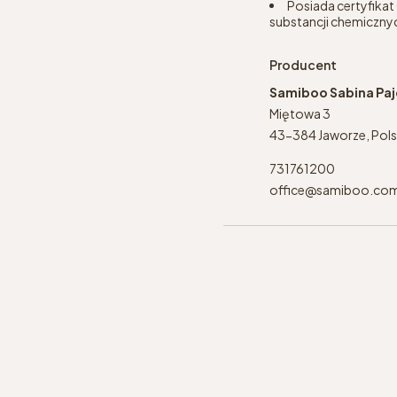
Posiada certyfikat
substancji chemicznyc
Producent
Samiboo Sabina Pa
Miętowa 3
43-384 Jaworze, Pol
731761200
office@samiboo.co