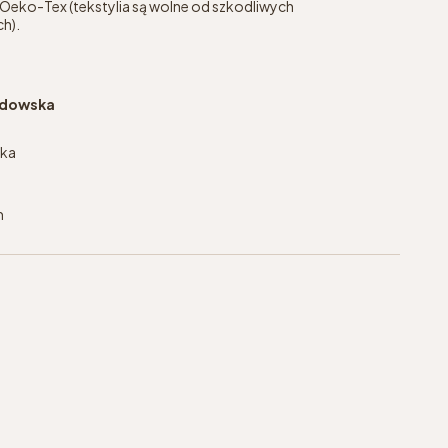
 Oeko-Tex (tekstylia są wolne od szkodliwych
h).
jdowska
ska
m