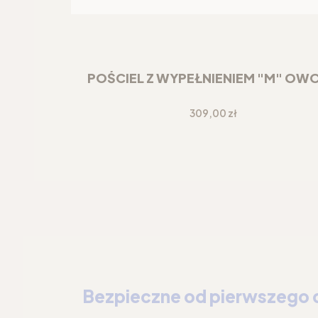
POŚCIEL Z WYPEŁNIENIEM "M" OW
Cena
309,00 zł
Bezpieczne od pierwszego 