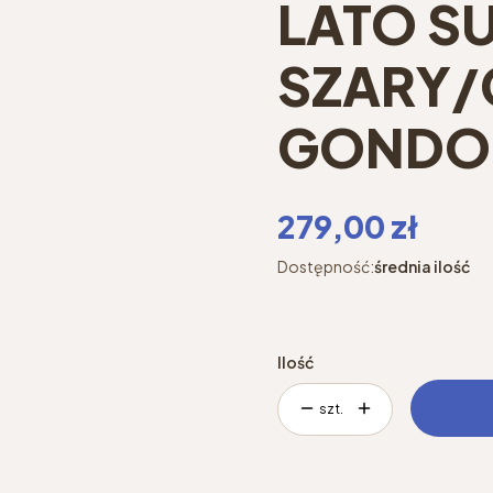
LATO S
SZARY/
GONDOL
Cena
279,00 zł
Dostępność:
średnia ilość
Ilość
szt.