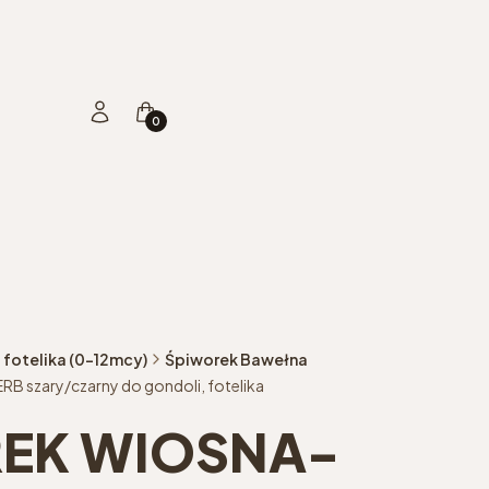
Produkty w koszyku: 0. Zobacz szczegóły
Zaloguj się
Koszyk
 fotelika (0-12mcy)
Śpiworek Bawełna
B szary/czarny do gondoli, fotelika
EK WIOSNA-