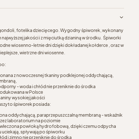
gondoli, fotelika dziecięcego. Wygodny śpiworek, wykonany
 najwyższej jakości i z mięciutką dzianiną w środku. Śpiworki
odne wiosenno-letnie dni dzięki dokładanej kołderce , oraz w
ieplejsze, wietrzne dni wiosenne.
oo:
onana z nowoczesnej tkaniny podklejonej oddychającą,
embraną,
porny - woda i chłód nie przeniknie do środka
produkowana w Polsce
aniny wysokiej jakości
uszyto śpiworek posiada:
jona oddychającą, paraprzepuszczalną membraną - wskaźnik
rzez laboratorium na poziomie
wleczona powłoką hydrofobową, dzięki czemu odpycha
 uciekają, spływają po śpiworku
łód i zimno nie przeniknie do środka