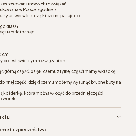
ęki zastosowaniu nowych rozwiązań
dukowana w Polsce zgodnie z
asy uniwersalne, dzięki czemu pasuje do:
go dla 0+
ię układa i pasuje
3 cm
wy co jest świetnym rozwiązaniem:
ć górną część, dzięki czemu z tylnej częśći mamy wkładkę
dolnnej część, dzięki czemu możemy wysunąć brudne buty na
kołderkę, która można włożyć do przedniej części i
śpiworek
uktu
eżenie bezpieczeństwa