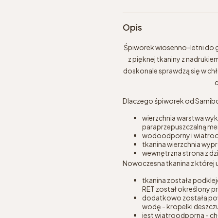
Opis
Śpiworek wiosenno-letni do 
z pięknej tkaniny z nadrukiem
doskonale sprawdzą się w chł
c
Dlaczego śpiworek od Samib
wierzchnia warstwa wyk
paraprzepuszczalną m
wodoodporny i wiatrood
tkanina wierzchnia wy
wewnętrzna strona z dzi
Nowoczesna tkanina z której 
tkanina została podkle
RET został określony p
dodatkowo została po
wodę - kropelki deszczu
jest wiatroodporna - ch