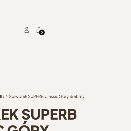
Produkty w koszyku: 0. Zobacz szczegóły
Zaloguj się
Koszyk
lls
Śpiworek SUPERB Classic Góry Srebrny
EK SUPERB
C GÓRY