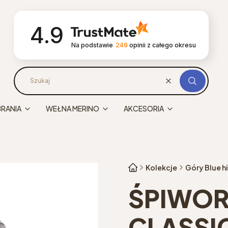
4.9
Na podstawie
249
opinii
z całego okresu
Wyczyść
Szukaj
BRANIA
WEŁNA MERINO
AKCESORIA
Kolekcje
Góry Blue hi
ŚPIWOR
CLASSI