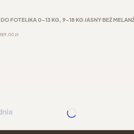
 FOTELIKA 0-13 KG, 9-18 KG JASNY BEŻ MELAN
Cena
189,00 zł
dnia