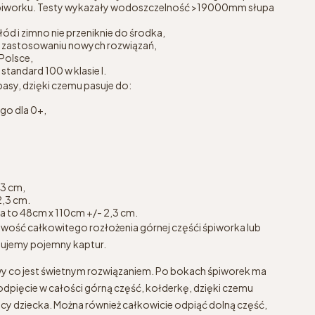
 śpiworku. Testy wykazały wodoszczelność >19000mm słupa
łód i zimno nie przeniknie do środka,
ęki zastosowaniu nowych rozwiązań,
Polsce,
standard 100 w klasie I.
asy, dzięki czemu pasuje do:
go dla 0+,
,3 cm,
2,3 cm.
a to 48cm x 110cm +/- 2,3 cm.
ość całkowitego rozłożenia górnej częśći śpiworka lub
mujemy pojemny kaptur.
wy co jest świetnym rozwiązaniem. Po bokach śpiworek ma
odpięcie w całości górną część, kołderkę, dzięki czemu
y dziecka. Można również całkowicie odpiąć dolną część,