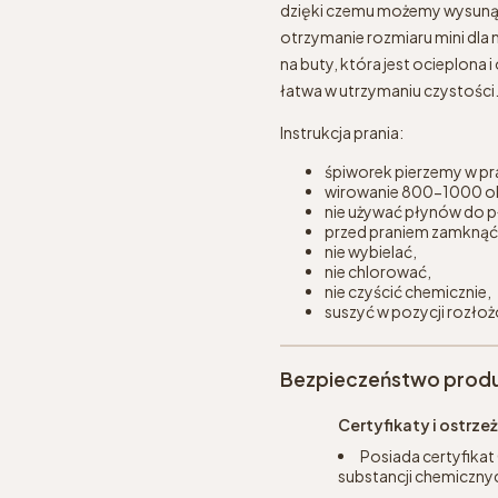
dzięki czemu możemy wysunąć 
otrzymanie rozmiaru mini dla 
na buty, która jest ocieplona
łatwa w utrzymaniu czystości
Instrukcja prania:
śpiworek pierzemy w pra
wirowanie 800-1000 o
nie używać płynów do pł
przed praniem zamknąć
nie wybielać,
nie chlorować,
nie czyścić chemicznie,
suszyć w pozycji rozło
Bezpieczeństwo prod
Certyfikaty i ostrz
Posiada certyfikat
substancji chemicznyc