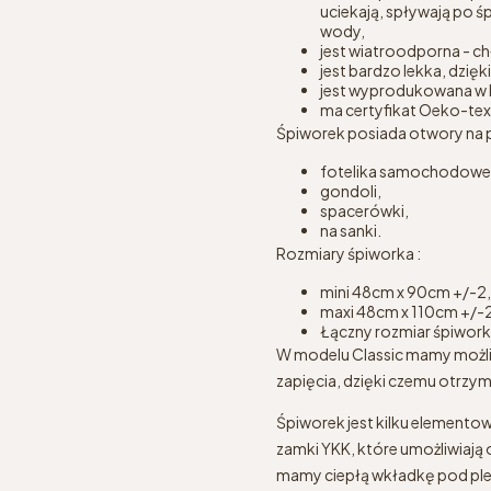
uciekają, spływają po
wody,
jest wiatroodporna - ch
jest bardzo lekka, dzi
jest wyprodukowana w 
ma certyfikat Oeko-tex 
Śpiworek posiada otwory na p
fotelika samochodowe
gondoli,
spacerówki,
na sanki.
Rozmiary śpiworka :
mini 48cm x 90cm +/-2
maxi 48cm x 110cm +/-
Łączny rozmiar śpiwork
W modelu Classic mamy możliw
zapięcia, dzięki czemu otrzy
Śpiworek jest kilku elemento
zamki YKK, które umożliwiają 
mamy ciepłą wkładkę pod plec