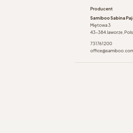
Producent
Samiboo Sabina Pa
Miętowa 3
43-384 Jaworze, Pol
731761200
office@samiboo.co