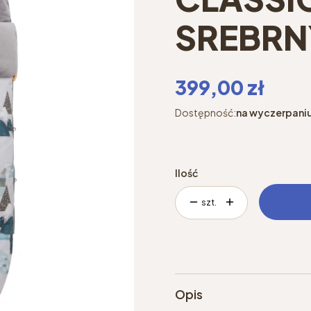
SREBRN
Cena
399,00 zł
Dostępność:
na wyczerpani
Ilość
szt.
Opis