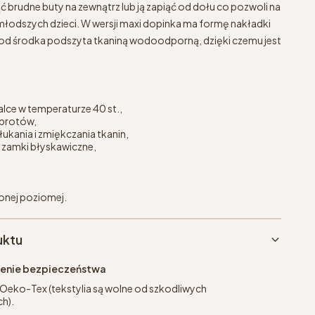
brudne buty na zewnątrz lub ją zapiąć od dołu co pozwoli na
młodszych dzieci. W wersji maxi dopinka ma formę nakładki
 i od środka podszyta tkaniną wodoodporną, dzięki czemu jest
.
lce w temperaturze 40 st.,
brotów,
ukania i zmiękczania tkanin,
 zamki błyskawiczne,
żonej poziomej.
uktu
eżenie bezpieczeństwa
 Oeko-Tex (tekstylia są wolne od szkodliwych
h).