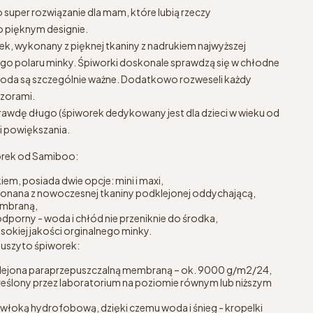
super rozwiązanie dla mam, które lubią rzeczy
o pięknym designie.
ek, wykonany z pięknej tkaniny z nadrukiem najwyższej
bego polaru minky. Śpiworki doskonale sprawdzą się w chłodne
ygoda są szczególnie ważne. Dodatkowo rozweseli każdy
wzorami.
awdę długo (śpiworek dedykowany jest dla dzieci w wieku od
ci powiększania.
orek od Samiboo:
iem, posiada dwie opcje: mini i maxi,
onana z nowoczesnej tkaniny podklejonej oddychającą,
embraną,
porny - woda i chłód nie przeniknie do środka,
okiej jakości orginalnego minky.
 uszyto śpiworek:
klejona paraprzepuszczalną membraną – ok. 9000 g/m2/24,
reślony przez laboratorium na poziomie równym lub niższym
łoką hydrofobową, dzięki czemu woda i śnieg - kropelki