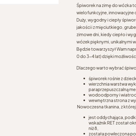
Śpiworek na zimę do wózka to 
wielofunkcyjne, innowacyjne 
Duży, wygodny i ciepły śpiwor
jakości i z mięciutkiego, gru
zimowe dni, kiedy ciepło i w
wózek pięknymi, unikalnymi 
Będzie towarzyszył Wam napr
0 do 3-4 lat) dzięki możliwoś
Dlaczego warto wybrać śpiw
śpiworek rośnie z dzieck
wierzchnia warstwa wyk
paraprzepuszczalną m
wodoodporny i wiatrood
wewnętrzna strona z wys
Nowoczesna tkanina, z której
jest oddychająca, pod
wskaźnik RET został ok
niż 8,
została powleczona pow