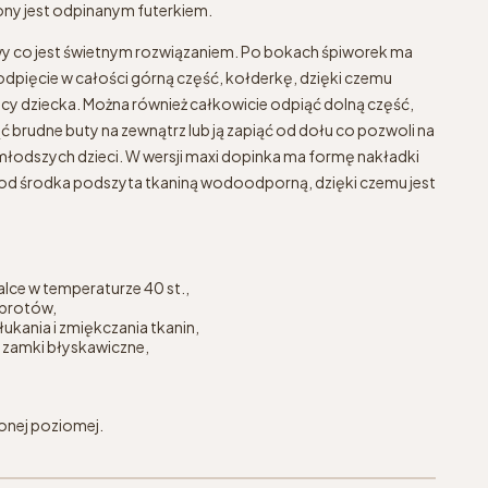
y jest odpinanym futerkiem.
wy co jest świetnym rozwiązaniem. Po bokach śpiworek ma
odpięcie w całości górną część, kołderkę, dzięki czemu
y dziecka. Można również całkowicie odpiąć dolną część,
brudne buty na zewnątrz lub ją zapiąć od dołu co pozwoli na
młodszych dzieci. W wersji maxi dopinka ma formę nakładki
 i od środka podszyta tkaniną wodoodporną, dzięki czemu jest
.
lce w temperaturze 40 st.,
brotów,
ukania i zmiękczania tkanin,
 zamki błyskawiczne,
żonej poziomej.