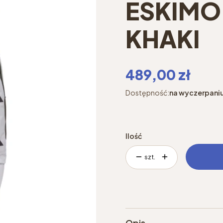
ESKIMO
KHAKI
Cena
489,00 zł
Dostępność:
na wyczerpani
Ilość
szt.
Opis