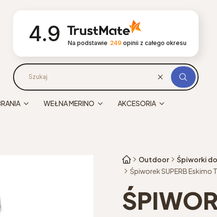
4.9
Na podstawie
249
opinii
z całego okresu
Wyczyść
Szukaj
BRANIA
WEŁNA MERINO
AKCESORIA
Outdoor
Śpiworki do
Śpiworek SUPERB Eskimo Tr
ŚPIWOR