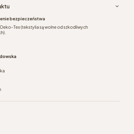
uktu
eżenie bezpieczeństwa
 Oeko-Tex (tekstylia są wolne od szkodliwych
h).
jdowska
ska
m