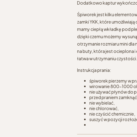
Dodatkowo kaptur wykończon
Śpiworek jest kilku elemento
zamki YKK, które umożliwiają 
mamy ciepłą wkładkę pod plec
dzięki czemu możemy wysunąć 
otrzymanie rozmiaru mini dla 
na buty, która jest ocieplona
łatwa w utrzymaniu czystości
Instrukcja prania:
śpiworek pierzemy w pra
wirowanie 800-1000 o
nie używać płynów do pł
przed praniem zamknąć
nie wybielać,
nie chlorować,
nie czyścić chemicznie,
suszyć w pozycji rozło