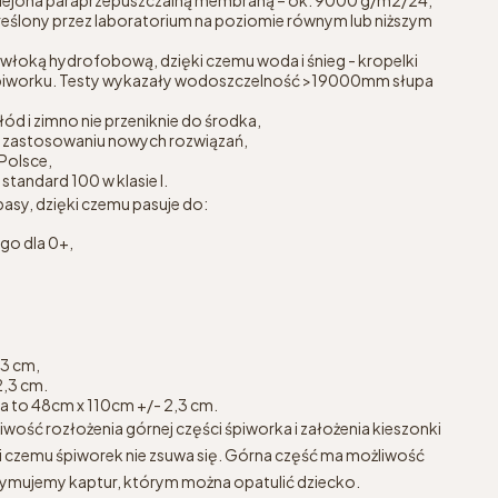
reślony przez laboratorium na poziomie równym lub niższym
łoką hydrofobową, dzięki czemu woda i śnieg - kropelki
 śpiworku. Testy wykazały wodoszczelność >19000mm słupa
łód i zimno nie przeniknie do środka,
ki zastosowaniu nowych rozwiązań,
Polsce,
standard 100 w klasie I.
asy, dzięki czemu pasuje do:
o dla 0+,
,3 cm,
2,3 cm.
a to 48cm x 110cm +/- 2,3 cm.
ść rozłożenia górnej części śpiworka i założenia kieszonki
ki czemu śpiworek nie zsuwa się. Górna część ma możliwość
rzymujemy kaptur, którym można opatulić dziecko.