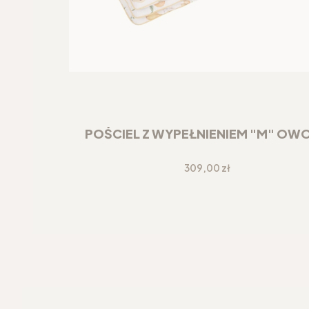
POŚCIEL Z WYPEŁNIENIEM "M" OW
Cena
309,00 zł