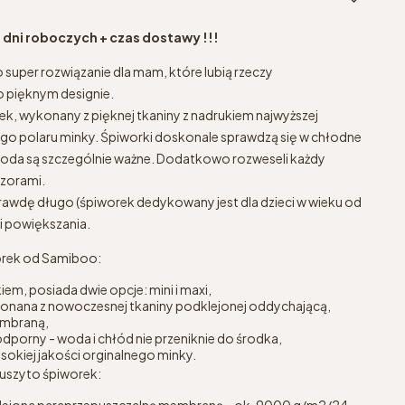
4 dni roboczych + czas dostawy !!!
super rozwiązanie dla mam, które lubią rzeczy
o pięknym designie.
ek, wykonany z pięknej tkaniny z nadrukiem najwyższej
bego polaru minky. Śpiworki doskonale sprawdzą się w chłodne
ygoda są szczególnie ważne. Dodatkowo rozweseli każdy
wzorami.
awdę długo (śpiworek dedykowany jest dla dzieci w wieku od
ci powiększania.
orek od Samiboo:
iem, posiada dwie opcje: mini i maxi,
onana z nowoczesnej tkaniny podklejonej oddychającą,
embraną,
porny - woda i chłód nie przeniknie do środka,
okiej jakości orginalnego minky.
 uszyto śpiworek:
klejona paraprzepuszczalną membraną – ok. 9000 g/m2/24,