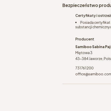
Bezpieczeństwo prod
Certyfikaty i ostrz
Posiada certyfikat
substancji chemicznyc
Producent
Samiboo Sabina Pa
Miętowa 3
43-384 Jaworze, Pol
731761200
office@samiboo.co