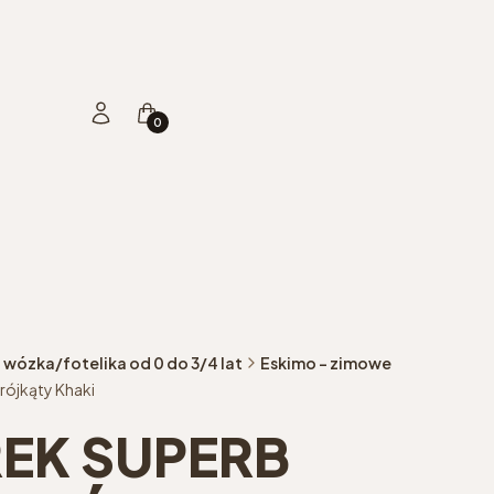
Produkty w koszyku: 0. Zobacz szczegóły
Zaloguj się
Koszyk
 wózka/fotelika od 0 do 3/4 lat
Eskimo - zimowe
ójkąty Khaki
EK SUPERB