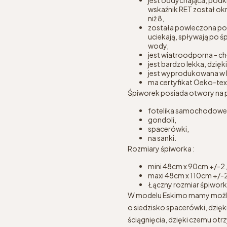
wskaźnik RET został ok
niż 8,
została powleczona pow
uciekają, spływają po
wody,
jest wiatroodporna - ch
jest bardzo lekka, dzię
jest wyprodukowana w 
ma certyfikat Oeko-tex 
Śpiworek posiada otwory na p
fotelika samochodoweg
gondoli,
spacerówki,
na sanki.
Rozmiary śpiworka :
mini 48cm x 90cm +/-2
maxi 48cm x 110cm +/-
Łączny rozmiar śpiwork
W modelu Eskimo mamy możliwo
o siedzisko spacerówki, dzię
ściągnięcia, dzięki czemu ot