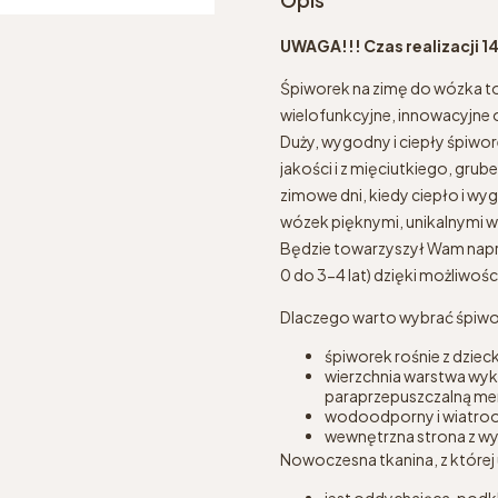
UWAGA!!! Czas realizacji 1
Śpiworek na zimę do wózka to 
wielofunkcyjne, innowacyjne 
Duży, wygodny i ciepły śpiwor
jakości i z mięciutkiego, gru
zimowe dni, kiedy ciepło i w
wózek pięknymi, unikalnymi 
Będzie towarzyszył Wam napr
0 do 3-4 lat) dzięki możliwoś
Dlaczego warto wybrać śpiw
śpiworek rośnie z dzieck
wierzchnia warstwa wyk
paraprzepuszczalną m
wodoodporny i wiatrood
wewnętrzna strona z wys
Nowoczesna tkanina, z której
jest oddychająca, pod