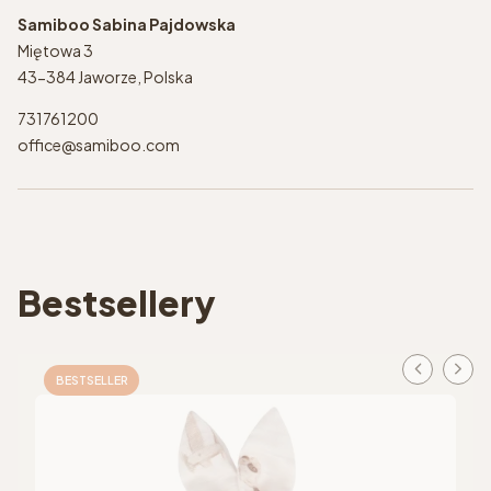
Samiboo Sabina Pajdowska
Miętowa 3
43-384 Jaworze, Polska
731761200
office@samiboo.com
Bestsellery
BESTSELLER