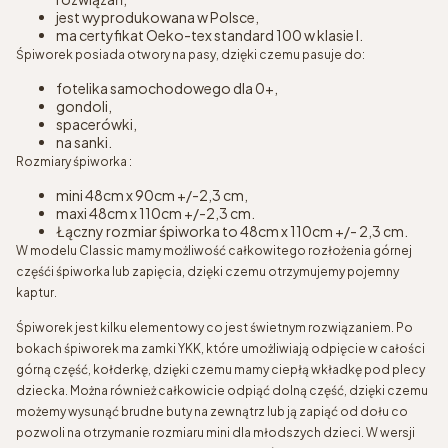
jest wyprodukowana w Polsce,
ma certyfikat Oeko-tex standard 100 w klasie I.
Śpiworek posiada otwory na pasy, dzięki czemu pasuje do:
fotelika samochodowego dla 0+,
gondoli,
spacerówki,
na sanki.
Rozmiary śpiworka :
mini 48cm x 90cm +/-2,3 cm,
maxi 48cm x 110cm +/-2,3 cm.
Łączny rozmiar śpiworka to 48cm x 110cm +/- 2,3 cm.
W modelu Classic mamy możliwość całkowitego rozłożenia górnej
częśći śpiworka lub zapięcia, dzięki czemu otrzymujemy pojemny
kaptur.
Śpiworek jest kilku elementowy co jest świetnym rozwiązaniem. Po
bokach śpiworek ma zamki YKK, które umożliwiają odpięcie w całości
górną część, kołderkę, dzięki czemu mamy ciepłą wkładkę pod plecy
dziecka. Można również całkowicie odpiąć dolną część, dzięki czemu
możemy wysunąć brudne buty na zewnątrz lub ją zapiąć od dołu co
pozwoli na otrzymanie rozmiaru mini dla młodszych dzieci. W wersji