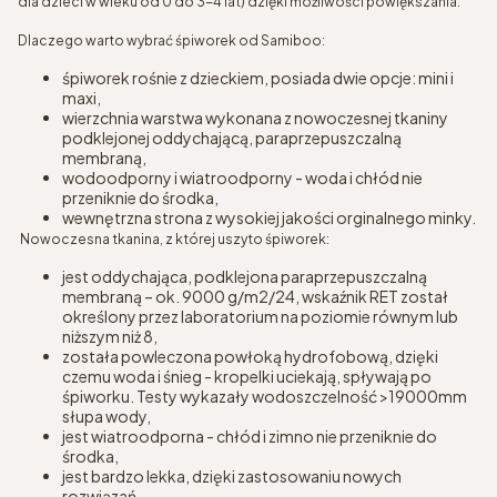
dla dzieci w wieku od 0 do 3-4 lat) dzięki możliwości powiększania.
Dlaczego warto wybrać śpiworek od Samiboo:
śpiworek rośnie z dzieckiem, posiada dwie opcje: mini i
maxi,
wierzchnia warstwa wykonana z nowoczesnej tkaniny
podklejonej oddychającą, paraprzepuszczalną
membraną,
wodoodporny i wiatroodporny - woda i chłód nie
przeniknie do środka,
wewnętrzna strona z wysokiej jakości orginalnego minky.
Nowoczesna tkanina, z której uszyto śpiworek:
jest oddychająca, podklejona paraprzepuszczalną
membraną – ok. 9000 g/m2/24, wskaźnik RET został
określony przez laboratorium na poziomie równym lub
niższym niż 8,
została powleczona powłoką hydrofobową, dzięki
czemu woda i śnieg - kropelki uciekają, spływają po
śpiworku. Testy wykazały wodoszczelność >19000mm
słupa wody,
jest wiatroodporna - chłód i zimno nie przeniknie do
środka,
jest bardzo lekka, dzięki zastosowaniu nowych
rozwiązań,