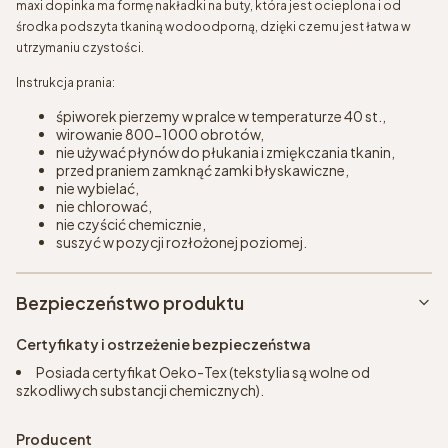
maxi dopinka ma formę nakładki na buty, która jest ocieplona i od
środka podszyta tkaniną wodoodporną, dzięki czemu jest łatwa w
utrzymaniu czystości.
Instrukcja prania:
śpiworek pierzemy w pralce w temperaturze 40 st.,
wirowanie 800-1000 obrotów,
nie używać płynów do płukania i zmiękczania tkanin,
przed praniem zamknąć zamki błyskawiczne,
nie wybielać,
nie chlorować,
nie czyścić chemicznie,
suszyć w pozycji rozłożonej poziomej.
Bezpieczeństwo produktu
Certyfikaty i ostrzeżenie bezpieczeństwa
Posiada certyfikat Oeko-Tex (tekstylia są wolne od
szkodliwych substancji chemicznych).
Producent