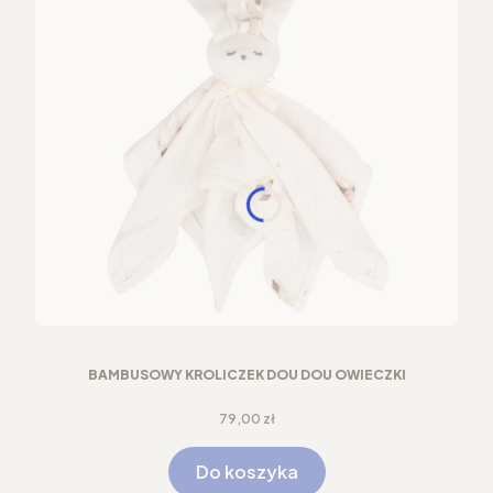
BAMBUSOWY KRÓLICZEK DOU DOU OWIECZKI
Cena
79,00 zł
Do koszyka