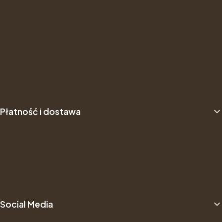
Kontakt
Gwarancje i zwroty
Formularz Zwrotu
About us
B2B
Płatność i dostawa
Dostawa
Sposób płatności
Dane do przelewu
Social Media