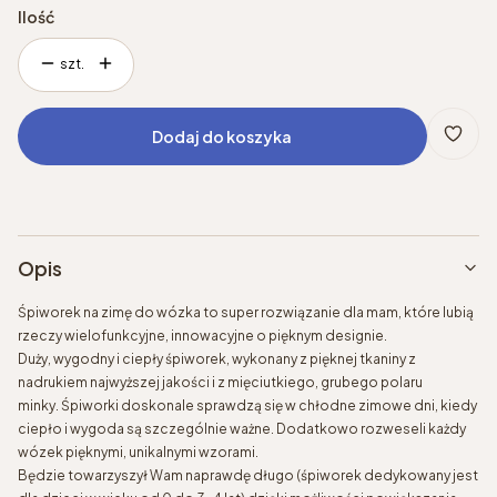
Ilość
szt.
Dodaj do koszyka
Opis
Śpiworek na zimę do wózka to super rozwiązanie dla mam, które lubią
rzeczy wielofunkcyjne, innowacyjne o pięknym designie.
Duży, wygodny i ciepły śpiworek, wykonany z pięknej tkaniny z
nadrukiem najwyższej jakości i z mięciutkiego, grubego polaru
minky. Śpiworki doskonale sprawdzą się w chłodne zimowe dni, kiedy
ciepło i wygoda są szczególnie ważne. Dodatkowo rozweseli każdy
wózek pięknymi, unikalnymi wzorami.
Będzie towarzyszył Wam naprawdę długo (śpiworek dedykowany jest