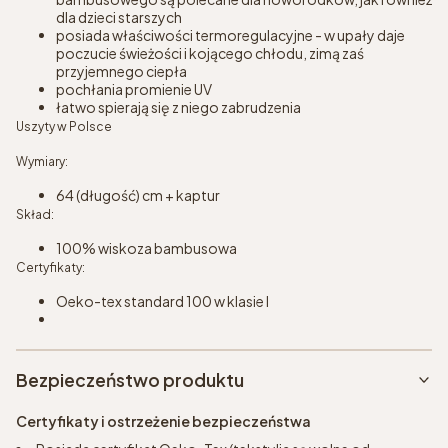
dla dzieci starszych
posiada właściwości termoregulacyjne - w upały daje
poczucie świeżości i kojącego chłodu, zimą zaś
przyjemnego ciepła
pochłania promienie UV
łatwo spierają się z niego zabrudzenia
Uszyty w Polsce
Wymiary:
64 (długość) cm + kaptur
Skład:
100% wiskoza bambusowa
Certyfikaty:
Oeko-tex standard 100 w klasie I
Bezpieczeństwo produktu
Certyfikaty i ostrzeżenie bezpieczeństwa