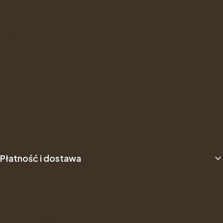
Opinie Trustmate
Newsletter
Kontakt
Gwarancje i zwroty
Formularz Zwrotu
About us
B2B
Płatność i dostawa
Dostawa
Sposób płatności
Dane do przelewu