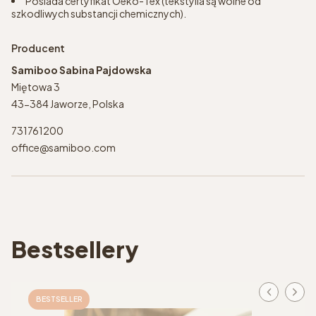
Posiada certyfikat Oeko-Tex (tekstylia są wolne od
szkodliwych substancji chemicznych).
Producent
Samiboo Sabina Pajdowska
Miętowa 3
43-384 Jaworze, Polska
731761200
office@samiboo.com
Bestsellery
BESTSELLER