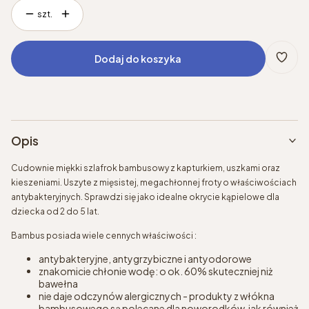
szt.
Dodaj do koszyka
Opis
Cudownie miękki szlafrok bambusowy z kapturkiem, uszkami oraz
kieszeniami. Uszyte z mięsistej, megachłonnej froty o właściwościach
antybakteryjnych. Sprawdzi się jako idealne okrycie kąpielowe dla
dziecka od 2 do 5 lat.
Bambus posiada wiele cennych właściwości :
antybakteryjne, antygrzybiczne i antyodorowe
znakomicie chłonie wodę: o ok. 60% skuteczniej niż
bawełna
nie daje odczynów alergicznych - produkty z włókna
bambusowego są polecane dla noworodków, jak również