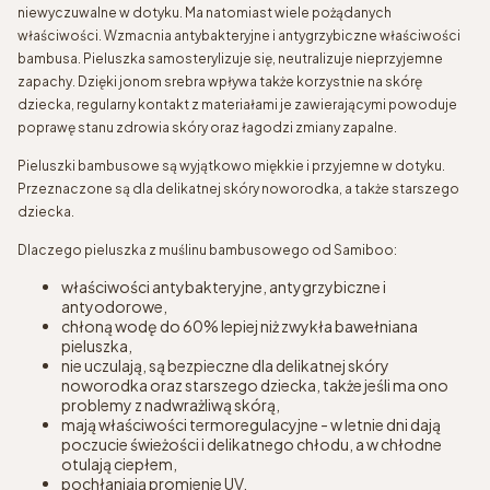
niewyczuwalne w dotyku. Ma natomiast wiele pożądanych
właściwości. Wzmacnia antybakteryjne i antygrzybiczne właściwości
bambusa. Pieluszka samosterylizuje się, neutralizuje nieprzyjemne
zapachy. Dzięki jonom srebra wpływa także korzystnie na skórę
dziecka, regularny kontakt z materiałami je zawierającymi powoduje
poprawę stanu zdrowia skóry oraz łagodzi zmiany zapalne.
Pieluszki bambusowe są wyjątkowo miękkie i przyjemne w dotyku.
Przeznaczone są dla delikatnej skóry noworodka, a także starszego
dziecka.
Dlaczego pieluszka z muślinu bambusowego od Samiboo:
właściwości antybakteryjne, antygrzybiczne i
antyodorowe,
chłoną wodę do 60% lepiej niż zwykła bawełniana
pieluszka,
nie uczulają, są bezpieczne dla delikatnej skóry
noworodka oraz starszego dziecka, także jeśli ma ono
problemy z nadwrażliwą skórą,
mają właściwości termoregulacyjne - w letnie dni dają
poczucie świeżości i delikatnego chłodu, a w chłodne
otulają ciepłem,
pochłaniają promienie UV.