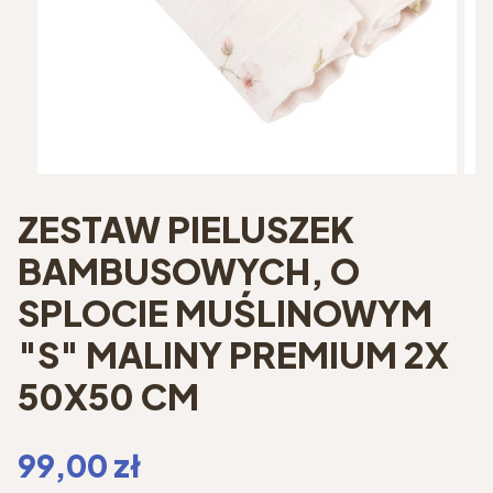
ZESTAW PIELUSZEK
BAMBUSOWYCH, O
SPLOCIE MUŚLINOWYM
"S" MALINY PREMIUM 2X
50X50 CM
Cena
99,00 zł