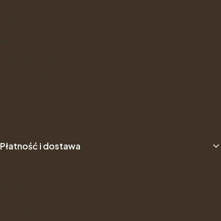
Opinie Trustmate
Newsletter
Kontakt
Gwarancje i zwroty
Formularz Zwrotu
About us
B2B
Płatność i dostawa
Dostawa
Sposób płatności
Dane do przelewu