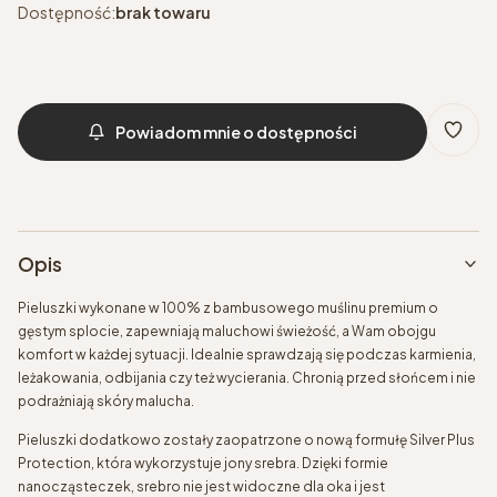
Dostępność:
brak towaru
Powiadom mnie o dostępności
Opis
Pieluszki wykonane w 100% z bambusowego muślinu premium o
gęstym splocie, zapewniają maluchowi świeżość, a Wam obojgu
komfort w każdej sytuacji. Idealnie sprawdzają się podczas karmienia,
leżakowania, odbijania czy też wycierania. Chronią przed słońcem i nie
podrażniają skóry malucha.
Pieluszki dodatkowo zostały zaopatrzone o nową formułę Silver Plus
Protection, która wykorzystuje jony srebra. Dzięki formie
nanocząsteczek, srebro nie jest widoczne dla oka i jest