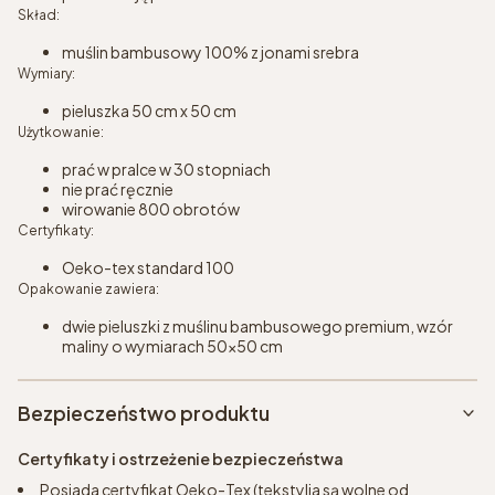
Skład:
muślin bambusowy 100% z jonami srebra
Wymiary:
pieluszka 50 cm x 50 cm
Użytkowanie:
prać w pralce w 30 stopniach
nie prać ręcznie
wirowanie 800 obrotów
Certyfikaty:
Oeko-tex standard 100
Opakowanie zawiera:
dwie pieluszki z muślinu bambusowego premium, wzór
maliny o wymiarach 50x50 cm
Bezpieczeństwo produktu
Certyfikaty i ostrzeżenie bezpieczeństwa
Posiada certyfikat Oeko-Tex (tekstylia są wolne od