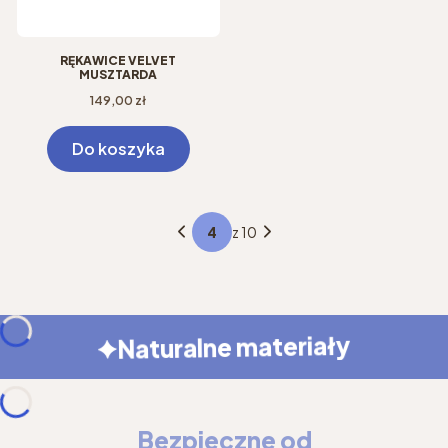
RĘKAWICE VELVET
MUSZTARDA
Cena
149,00 zł
Do koszyka
z 10
Naturalne materiały
Bezpieczne od