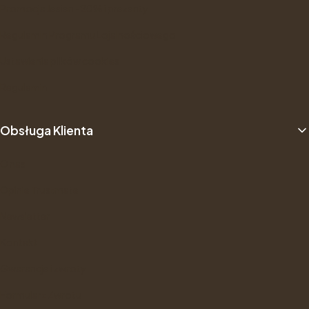
Promocja Jesien -20% i prezenty
Regulamin Programu Lojalnościowego
Ustawienia plików cookies
Regulamin
Obsługa Klienta
O nas
Opinie Trustmate
Newsletter
Kontakt
Gwarancje i zwroty
Formularz Zwrotu