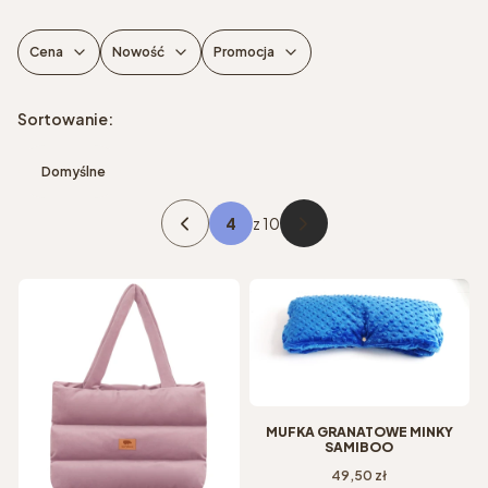
Cena
Nowość
Promocja
Koniec filtrów
Lista produktów
Sortowanie:
Domyślne
z 10
Poprzednie produkty
Następne produkty
MUFKA GRANATOWE MINKY
SAMIBOO
Cena
49,50 zł