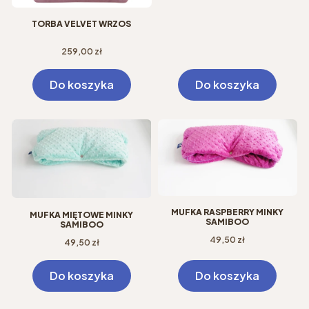
TORBA VELVET WRZOS
Cena
259,00 zł
Do koszyka
Do koszyka
MUFKA RASPBERRY MINKY
MUFKA MIĘTOWE MINKY
SAMIBOO
SAMIBOO
Cena
Cena
49,50 zł
49,50 zł
Do koszyka
Do koszyka