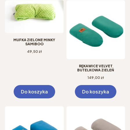
MUFKA ZIELONE MINKY
SAMIBOO
Cena
49,50 zł
RĘKAWICE VELVET
BUTELKOWA ZIELEŃ
Cena
149,00 zł
Do koszyka
Do koszyka