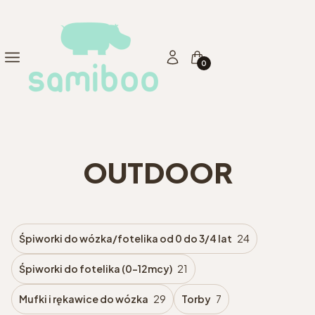
Produkty w koszyku: 0. Zo
Menu
Zaloguj się
Koszyk
OUTDOOR
Śpiworki do wózka/fotelika od 0 do 3/4 lat
24
Śpiworki do fotelika (0-12mcy)
21
Mufki i rękawice do wózka
29
Torby
7